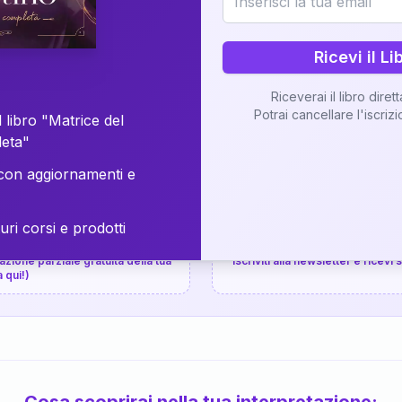
⚡
Consegna in 48 ore
Ricevi il Li
Scopri il Libro
Riceverai il libro diret
Potrai cancellare l'iscriz
📚
Guida completa
 libro "Matrice del
leta"
on aggiornamenti e
uri corsi e prodotti
📚
arziale gratuita
P.P.S.
zione parziale gratuita della tua
Iscriviti alla newsletter e ricevi
a qui!)
Cosa scoprirai nella tua interpretazione: