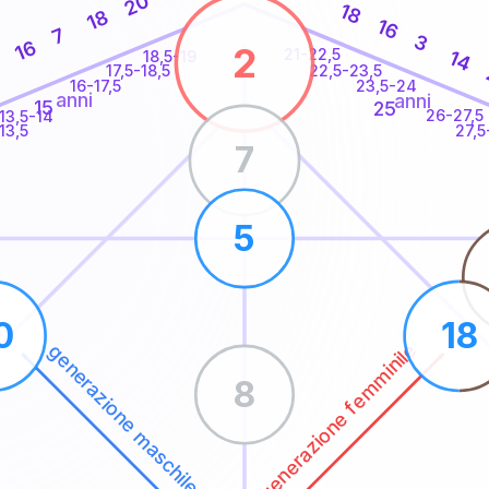
20
18
18
16
7
3
16
2
21-22,5
14
18,5-19
9
22,5-23,5
17,5-18,5
16-17,5
23,5-24
anni
anni
15
25
26-27,5
13,5-14
13,5
27,5
7
5
0
18
generazione femminile
generazione maschile
8