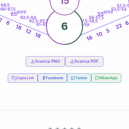
15
-68,5
52,5-
66-67,5
53,5-54
anni
anni
65
55
63,5-64
56-57,5
2
62,5-63,5
57,5-58,5
6
6
61-62,5
22
58,5-59
18
5
12
10
18
16
60
anni
Scarica PNG
Scarica PDF
Copia Link
Facebook
Twitter
WhatsApp