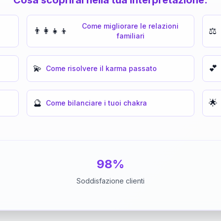
Come migliorare le relazioni
👨‍👩‍👧‍👦
⚖️
familiari
💫
💕
Come risolvere il karma passato
🔮
🌟
Come bilanciare i tuoi chakra
98%
Soddisfazione clienti