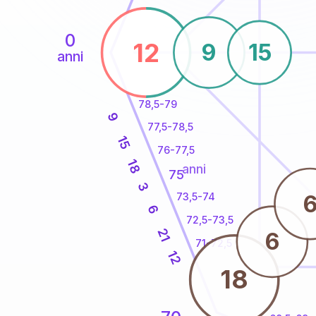
0
12
9
15
anni
78,5-79
9
77,5-78,5
15
76-77,5
18
anni
75
3
73,5-74
6
72,5-73,5
21
6
71-72,5
12
18