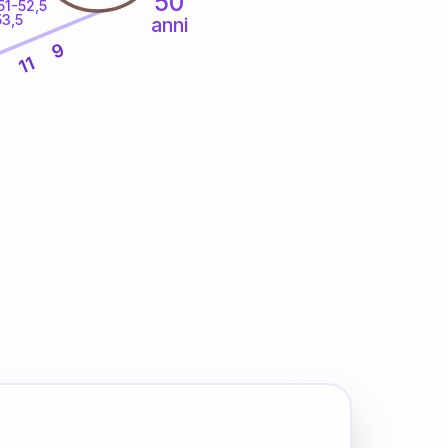
50
51-52,5
53,5
anni
9
11
6