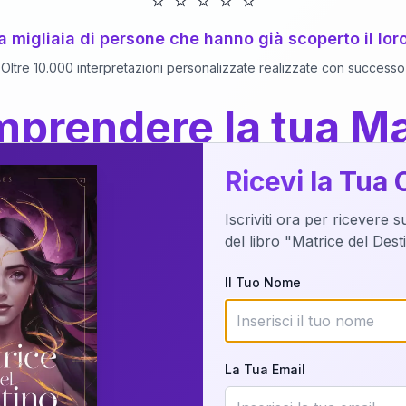
⭐
⭐
⭐
⭐
⭐
 a migliaia di persone che hanno già scoperto il lor
Oltre 10.000 interpretazioni personalizzate realizzate con successo
prendere la tua Ma
a del Libro
dettaglio?
Ricevi la Tua 
Iscriviti ora per ricevere 
o della tua Matrice del Destino attraverso una n
del libro "Matrice del Des
nalizzata o studiando attraverso il manuale com
Il Tuo Nome
Richiedi Interpretazione
La Tua Email
✨
Interpretazione personalizzata