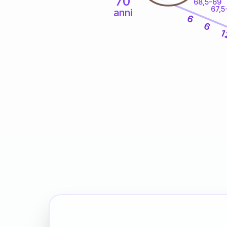
70
68,5-69
67,5
anni
6
6
1