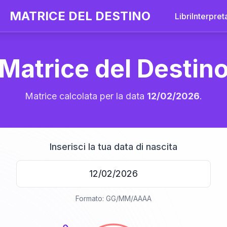
MATRICE DEL DESTINO
Libri
Interpret
Matrice del Destin
Matrice calcolata per la data
12/02/2026
.
Inserisci la tua data di nascita
20
Formato: GG/MM/AAAA
anni