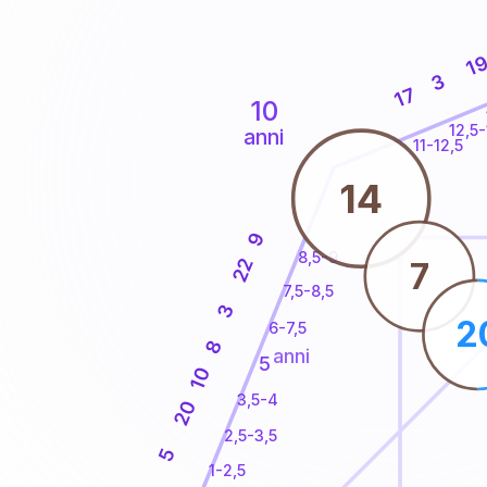
1
3
17
10
12,5-
anni
11-12,5
14
9
8,5-9
22
7
7,5-8,5
3
2
6-7,5
8
anni
5
10
3,5-4
20
2,5-3,5
5
1-2,5