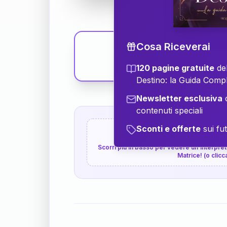
Cosa Riceverai
120 pagine gratuite
del
Destino: la Guida Comp
Newsletter esclusiva
c
contenuti speciali
Sconti e offerte
sui fut
👇
P.S. Interpretazione p
Scorri più in basso per vedere un'interpreta
Matrice! (o clicc