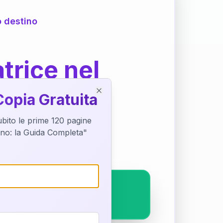
o destino
trice nel
Copia Gratuita
Close
subito le prime 120 pagine
ostra interpretazione
tino: la Guida Completa"
pleto.