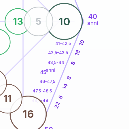
40
10
13
5
anni
8
10
41-42,5
18
42,5-43,5
43,5-44
8
anni
45
8
46-47,5
14
47,5-48,5
11
6
48,5-49
22
16