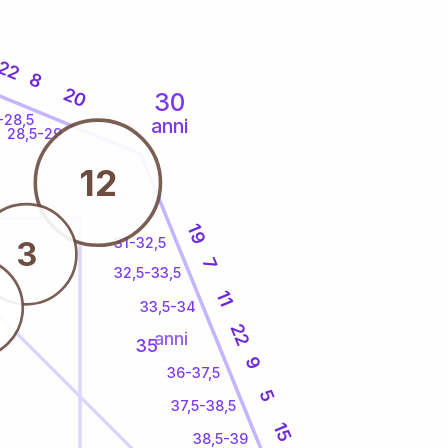
22
8
20
30
-28,5
anni
28,5-29
12
19
31-32,5
3
7
32,5-33,5
11
33,5-34
22
anni
35
9
36-37,5
5
37,5-38,5
15
38,5-39