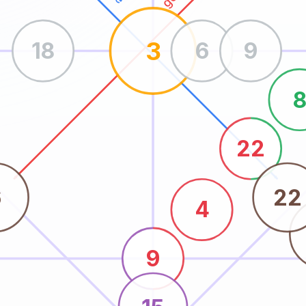
3
18
6
9
22
6
22
4
9