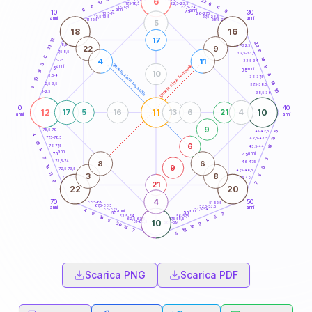
6
22
18,5-19
12
6
22,5-23,5
17,5-18,5
6
11
16-17,5
23,5-24
6
anni
anni
9
15
10
30
25
26-27,5
13,5-14
12,5-13,5
27,5-28,5
anni
anni
11-12,5
28,5-29
5
18
16
17
12
22
8,5-9
31-32,5
22
9
21
6
7,5-8,5
32,5-33,5
6
14
4
11
6-7,5
33,5-34
3
generazione maschile
generazione femminile
anni
8
5
anni
18
35
10
8
3,5-4
36-37,5
15
18
2,5-3,5
37,5-38,5
9
10
1-2,5
38,5-39
0
40
12
11
10
17
5
16
13
6
21
4
anni
anni
9
78,5-79
41-42,5
5
4
77,5-78,5
13
42,5-43,5
19
6
76-77,5
16
43,5-44
8
anni
anni
75
45
7
3
8
6
73,5-74
46-47,5
9
18
8
72,5-73,5
47,5-48,5
11
3
8
5
71-72,5
48,5-49
6
21
7
22
20
4
70
50
68,5-69
51-52,5
67,5-68,5
52,5-53,5
anni
anni
66-67,5
53,5-54
4
anni
anni
65
55
7
9
63,5-64
56-57,5
5
14
62,5-63,5
57,5-58,5
8
5
10
61-62,5
58,5-59
3
20
16
15
13
7
5
60
anni
Scarica PNG
Scarica PDF