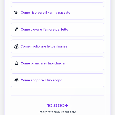
💫
Come risolvere il karma passato
💕
Come trovare l'amore perfetto
💰
Come migliorare le tue finanze
🔮
Come bilanciare i tuoi chakra
🌟
Come scoprire il tuo scopo
10.000+
Interpretazioni realizzate