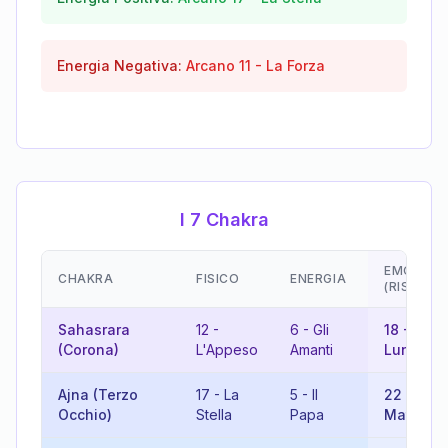
Energia Negativa:
Arcano
11
-
La Forza
I 7 Chakra
EMOZION
CHAKRA
FISICO
ENERGIA
(RISULTA
Sahasrara
12
-
6
-
Gli
18
-
La
(Corona)
L'Appeso
Amanti
Luna
Ajna (Terzo
17
-
La
5
-
Il
22
-
Il
Occhio)
Stella
Papa
Matto