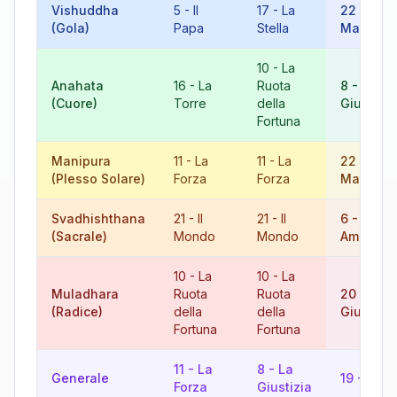
Vishuddha
5
-
Il
17
-
La
22
-
Il
(Gola)
Papa
Stella
Matto
10
-
La
Anahata
16
-
La
Ruota
8
-
La
(Cuore)
Torre
della
Giustizia
Fortuna
Manipura
11
-
La
11
-
La
22
-
Il
(Plesso Solare)
Forza
Forza
Matto
Svadhishthana
21
-
Il
21
-
Il
6
-
Gli
(Sacrale)
Mondo
Mondo
Amanti
10
-
La
10
-
La
Muladhara
Ruota
Ruota
20
-
Il
(Radice)
della
della
Giudizio
Fortuna
Fortuna
11
-
La
8
-
La
Generale
19
-
Il So
Forza
Giustizia