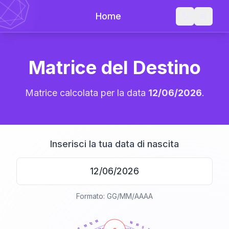
Home
Matrice del Destino
Matrice calcolata per la data
12/06/2026
.
Inserisci la tua data di nascita
Formato: GG/MM/AAAA
20
anni
18
16
12
10
18
5
6
21-22,5