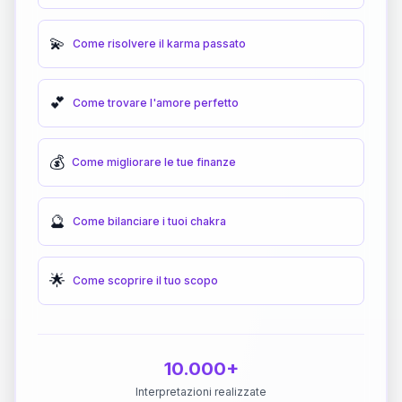
💫
Come risolvere il karma passato
💕
Come trovare l'amore perfetto
💰
Come migliorare le tue finanze
🔮
Come bilanciare i tuoi chakra
🌟
Come scoprire il tuo scopo
10.000+
Interpretazioni realizzate