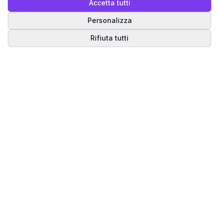
Accetta tutti
Personalizza
Rifiuta tutti
Matrice del Destino
Scopri il tuo percorso spirituale attraverso la