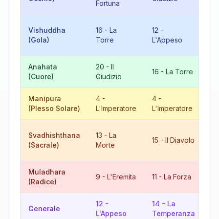
Fortuna
10
Vishuddha
16
-
La
12
-
Ru
(Gola)
Torre
L'Appeso
Fo
Anahata
20
-
Il
16
-
La Torre
9
(Cuore)
Giudizio
Manipura
4
-
4
-
8
(Plesso Solare)
L'Imperatore
L'Imperatore
Gi
10
Svadhishthana
13
-
La
15
-
Il Diavolo
Ru
(Sacrale)
Morte
Fo
Muladhara
2
9
-
L'Eremita
11
-
La Forza
(Radice)
Gi
12
-
14
-
La
8
Generale
L'Appeso
Temperanza
Gi