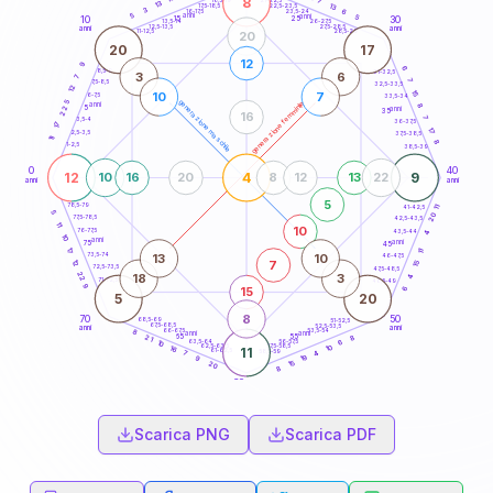
8
7
18,5-19
13
13
22,5-23,5
17,5-18,5
3
6
16-17,5
23,5-24
5
anni
anni
5
15
10
30
25
26-27,5
13,5-14
12,5-13,5
27,5-28,5
anni
anni
11-12,5
28,5-29
20
20
17
12
9
6
8,5-9
31-32,5
3
6
7
7
7,5-8,5
32,5-33,5
12
15
10
7
6-7,5
33,5-34
5
generazione maschile
generazione femminile
anni
8
5
22
anni
35
16
7
3,5-4
36-37,5
17
17
2,5-3,5
37,5-38,5
11
8
1-2,5
38,5-39
0
40
12
4
9
10
16
20
8
12
13
22
anni
anni
5
78,5-79
41-42,5
11
5
20
77,5-78,5
42,5-43,5
11
10
76-77,5
43,5-44
4
10
anni
anni
75
45
17
11
13
10
73,5-74
46-47,5
7
12
15
72,5-73,5
47,5-48,5
22
18
3
4
71-72,5
48,5-49
9
15
6
5
20
8
70
50
68,5-69
51-52,5
67,5-68,5
52,5-53,5
anni
anni
66-67,5
53,5-54
8
anni
anni
65
55
8
21
63,5-64
56-57,5
6
10
62,5-63,5
57,5-58,5
10
16
11
61-62,5
58,5-59
7
4
19
9
15
20
8
60
anni
Scarica PNG
Scarica PDF