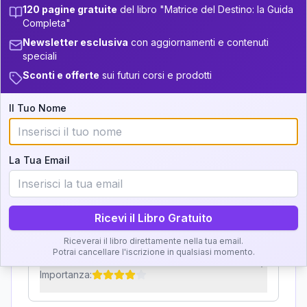
120 pagine gratuite
del libro "Matrice del Destino: la Guida
Zone della Matrice:
+
5
13
13.5-14
Completa"
33.5-34
Newsletter esclusiva
con aggiornamenti e contenuti
Analisi, Significato e
+
6
10
14-16
34-36
speciali
Interpretazione
Sconti e offerte
sui futuri corsi e prodotti
+
6
10
16-17.5
36-37.5
Clicca su ogni zona per leggere la definizione e
+
3
18
17.5-18.5
Il Tuo Nome
37.5-38.5
l'interpretazione!
+
3
8
18.5-19
38.5-39
La Tua Email
GRATIS
Zona del Ritratto
Importanza:
Ricevi il Libro Gratuito
Riceverai il libro direttamente nella tua email.
Potrai cancellare l'iscrizione in qualsiasi momento.
Karma Genitore-Figlio
Importanza: