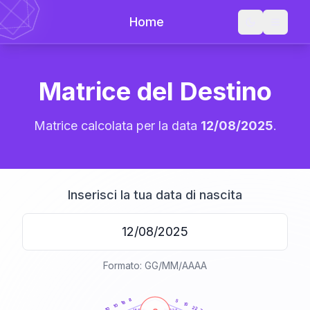
Home
Matrice del Destino
Matrice calcolata per la data
12/08/2025
.
Inserisci la tua data di nascita
Formato: GG/MM/AAAA
20
anni
8
5
18
15
10
22
10
21-22,5