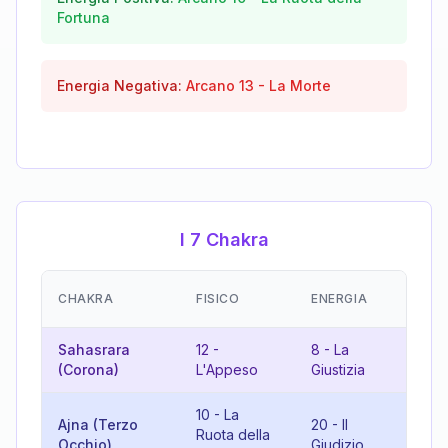
Fortuna
Energia Negativa:
Arcano
13
-
La Morte
I 7 Chakra
EM
CHAKRA
FISICO
ENERGIA
(R
Sahasrara
12
-
8
-
La
2
(Corona)
L'Appeso
Giustizia
Gi
10
-
La
Ajna (Terzo
20
-
Il
3
Ruota della
Occhio)
Giudizio
L'