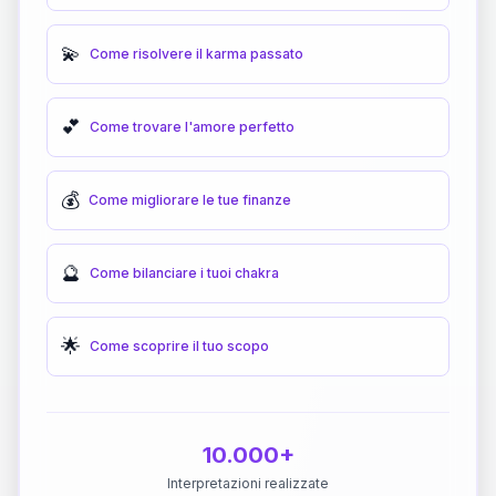
💫
Come risolvere il karma passato
💕
Come trovare l'amore perfetto
💰
Come migliorare le tue finanze
🔮
Come bilanciare i tuoi chakra
🌟
Come scoprire il tuo scopo
10.000+
Interpretazioni realizzate