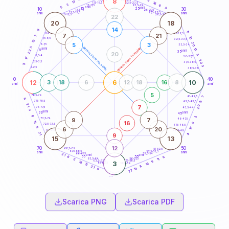
8
8
18,5-19
13
16
22,5-23,5
17,5-18,5
3
8
16-17,5
23,5-24
5
anni
anni
8
15
10
30
25
26-27,5
13,5-14
12,5-13,5
27,5-28,5
anni
anni
11-12,5
28,5-29
22
20
18
14
9
10
8,5-9
31-32,5
7
21
7
10
7,5-8,5
32,5-33,5
12
20
5
3
6-7,5
33,5-34
5
generazione maschile
generazione femminile
anni
10
5
22
anni
35
20
3
3,5-4
36-37,5
17
20
2,5-3,5
37,5-38,5
11
3
1-2,5
38,5-39
0
40
12
6
10
3
18
6
12
18
16
8
anni
anni
5
78,5-79
41-42,5
7
6
77,5-78,5
15
42,5-43,5
21
20
7
76-77,5
43,5-44
3
anni
anni
75
45
9
5
9
7
73,5-74
46-47,5
16
15
5
72,5-73,5
47,5-48,5
18
6
6
20
71-72,5
48,5-49
21
9
4
15
13
12
70
50
68,5-69
51-52,5
67,5-68,5
52,5-53,5
anni
anni
66-67,5
53,5-54
21
anni
anni
65
55
6
6
63,5-64
56-57,5
11
6
62,5-63,5
57,5-58,5
9
18
3
61-62,5
58,5-59
16
12
8
21
19
6
22
60
anni
Scarica PNG
Scarica PDF