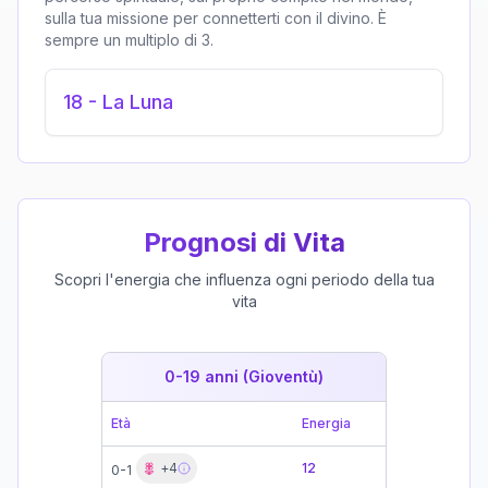
sulla tua missione per connetterti con il divino. È
sempre un multiplo di 3.
18
-
La Luna
Prognosi di Vita
Scopri l'energia che influenza ogni periodo della tua
vita
0-19 anni (Gioventù)
19-39 
Età
Energia
Età
+
4
12
0-1
19-21