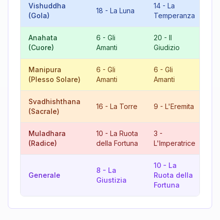
Vishuddha
14
-
La
18
-
La Luna
5
(Gola)
Temperanza
Anahata
6
-
Gli
20
-
Il
8
(Cuore)
Amanti
Giudizio
Gi
Manipura
6
-
Gli
6
-
Gli
12
(Plesso Solare)
Amanti
Amanti
L'
Svadhishthana
16
-
La Torre
9
-
L'Eremita
7
(Sacrale)
Muladhara
10
-
La Ruota
3
-
13
(Radice)
della Fortuna
L'Imperatrice
Mo
10
-
La
8
-
La
9
Generale
Ruota della
Giustizia
L'
Fortuna