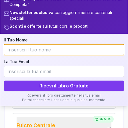
Analisi, Significato e
+
6
10
14-16
Completa"
34-36
Interpretazione
Newsletter esclusiva
con aggiornamenti e contenuti
+
6
10
16-17.5
speciali
36-37.5
Clicca su ogni zona per leggere la definizione e
Sconti e offerte
sui futuri corsi e prodotti
+
3
18
17.5-18.5
l'interpretazione!
37.5-38.5
+
3
8
18.5-19
Il Tuo Nome
38.5-39
GRATIS
Zona del Ritratto
La Tua Email
Importanza:
Ricevi il Libro Gratuito
Karma Genitore-Figlio
Riceverai il libro direttamente nella tua email.
Importanza:
Potrai cancellare l'iscrizione in qualsiasi momento.
GRATIS
Fulcro Centrale