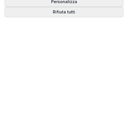
Personalizza
Rifiuta tutti
Matrice del Destino
Scopri il tuo percorso spirituale attraverso la
numerologia della Matrice del Destino.
Il sito ufficiale di