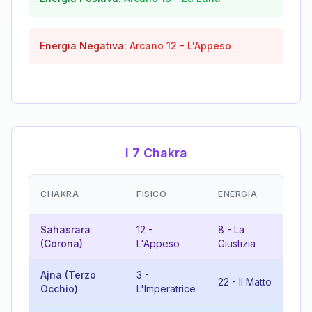
Energia Negativa:
Arcano
12
-
L'Appeso
I 7 Chakra
EM
CHAKRA
FISICO
ENERGIA
(R
Sahasrara
12
-
8
-
La
20
(Corona)
L'Appeso
Giustizia
Gi
Ajna (Terzo
3
-
22
-
Il Matto
7
Occhio)
L'Imperatrice