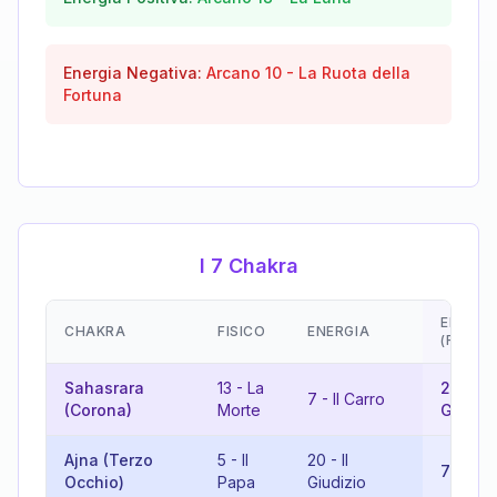
Energia Negativa:
Arcano
10
-
La Ruota della
Fortuna
I 7 Chakra
EMOZIO
CHAKRA
FISICO
ENERGIA
(RISUL
Sahasrara
13
-
La
20
-
Il
7
-
Il Carro
(Corona)
Morte
Giudizi
Ajna (Terzo
5
-
Il
20
-
Il
7
-
Il C
Occhio)
Papa
Giudizio