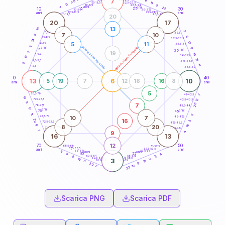
7
6
18,5-19
20
11
22,5-23,5
17,5-18,5
11
5
16-17,5
23,5-24
4
anni
anni
22
15
10
30
25
26-27,5
13,5-14
12,5-13,5
27,5-28,5
anni
anni
11-12,5
28,5-29
20
20
17
13
10
7
8,5-9
31-32,5
7
10
8
8
7,5-8,5
32,5-33,5
14
17
5
11
6-7,5
33,5-34
6
generazione maschile
generazione femminile
anni
9
5
anni
35
19
7
10
3,5-4
36-37,5
19
19
2,5-3,5
37,5-38,5
5
11
1-2,5
38,5-39
0
40
13
6
10
5
19
7
12
18
16
8
anni
anni
5
78,5-79
41-42,5
7
19
77,5-78,5
15
42,5-43,5
6
20
7
76-77,5
43,5-44
17
anni
anni
75
45
11
5
10
7
73,5-74
46-47,5
16
20
5
72,5-73,5
47,5-48,5
18
9
8
20
71-72,5
48,5-49
7
9
4
16
13
12
70
50
68,5-69
51-52,5
67,5-68,5
52,5-53,5
anni
anni
66-67,5
53,5-54
6
anni
anni
65
55
6
8
63,5-64
56-57,5
11
9
62,5-63,5
57,5-58,5
9
19
3
61-62,5
58,5-59
16
5
8
22
19
7
22
60
anni
Scarica PNG
Scarica PDF