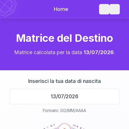
Home
Matrice del Destino
Matrice calcolata per la data
13/07/2026
.
Inserisci la tua data di nascita
Formato: GG/MM/AAAA
20
anni
5
20
16
13
7
19
9
21-22,5