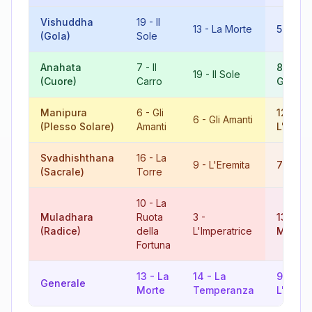
Vishuddha
19
-
Il
13
-
La Morte
5
-
Il P
(Gola)
Sole
Anahata
7
-
Il
8
-
La
19
-
Il Sole
(Cuore)
Carro
Giustiz
Manipura
6
-
Gli
12
-
6
-
Gli Amanti
(Plesso Solare)
Amanti
L'Appe
Svadhishthana
16
-
La
9
-
L'Eremita
7
-
Il C
(Sacrale)
Torre
10
-
La
Muladhara
Ruota
3
-
13
-
La
(Radice)
della
L'Imperatrice
Morte
Fortuna
13
-
La
14
-
La
9
-
Generale
Morte
Temperanza
L'Eremi