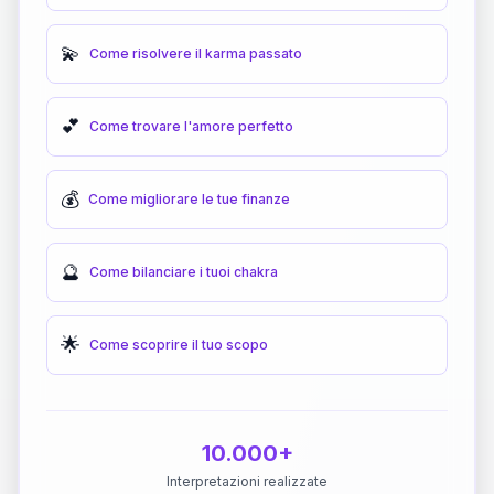
💫
Come risolvere il karma passato
💕
Come trovare l'amore perfetto
💰
Come migliorare le tue finanze
🔮
Come bilanciare i tuoi chakra
🌟
Come scoprire il tuo scopo
10.000+
Interpretazioni realizzate