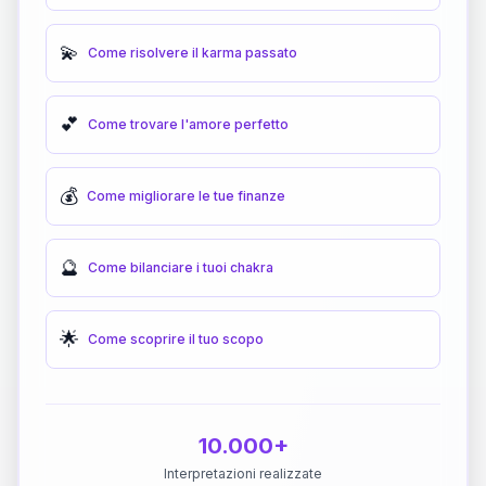
💫
Come risolvere il karma passato
💕
Come trovare l'amore perfetto
💰
Come migliorare le tue finanze
🔮
Come bilanciare i tuoi chakra
🌟
Come scoprire il tuo scopo
10.000+
Interpretazioni realizzate