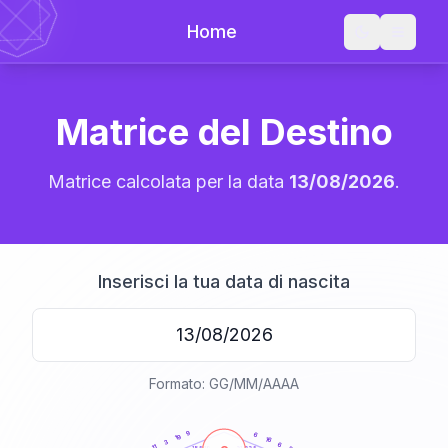
Home
Matrice del Destino
Matrice calcolata per la data
13/08/2026
.
Inserisci la tua data di nascita
Formato: GG/MM/AAAA
20
anni
9
6
19
16
3
6
11
21-22,5