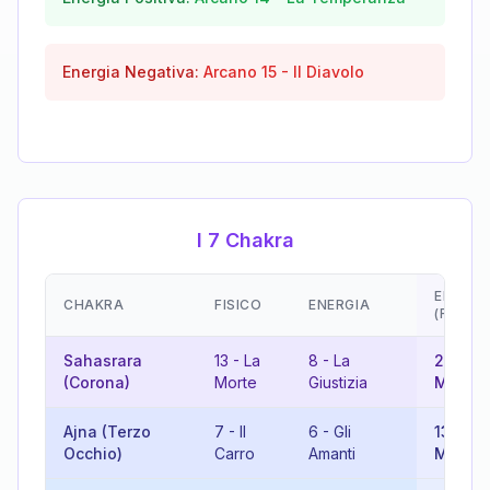
Energia Negativa:
Arcano
15
-
Il Diavolo
I 7 Chakra
EMOZIO
CHAKRA
FISICO
ENERGIA
(RISUL
Sahasrara
13
-
La
8
-
La
21
-
Il
(Corona)
Morte
Giustizia
Mondo
Ajna (Terzo
7
-
Il
6
-
Gli
13
-
La
Occhio)
Carro
Amanti
Morte