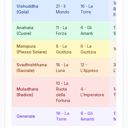
10
-
La
Vishuddha
21
-
Il
16
-
La
Ruota d
(Gola)
Mondo
Torre
Fortun
Anahata
11
-
La
6
-
Gli
17
-
La
(Cuore)
Forza
Amanti
Stella
Manipura
8
-
La
8
-
La
16
-
La
(Plesso Solare)
Giustizia
Giustizia
Svadhishthana
18
-
La
12
-
3
-
(Sacrale)
Luna
L'Appeso
L'Imper
10
-
La
Muladhara
Ruota
4
-
14
-
La
(Radice)
della
L'Imperatore
Tempe
Fortuna
16
-
La
6
-
Gli
13
-
La
Generale
Torre
Amanti
Morte