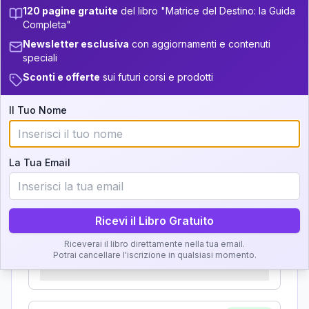
Zone della Matrice:
120 pagine gratuite
del libro "Matrice del Destino: la Guida
+
4
16
13.5-14
33.5-34
Completa"
Analisi, Significato e
11
14-16
Newsletter esclusiva
con aggiornamenti e contenuti
34-36
Interpretazione
speciali
+
4
3
16-17.5
36-37.5
Sconti e offerte
sui futuri corsi e prodotti
Clicca su ogni zona per leggere la definizione e
+
6
19
17.5-18.5
l'interpretazione!
37.5-38.5
Il Tuo Nome
+
4
9
18.5-19
38.5-39
GRATIS
Zona del Ritratto
La Tua Email
Importanza:
Ricevi il Libro Gratuito
Riceverai il libro direttamente nella tua email.
Karma Genitore-Figlio
Potrai cancellare l'iscrizione in qualsiasi momento.
Importanza: