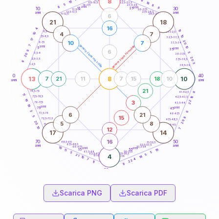
8
8
18,5-19
16
16
22,5-23,5
17,5-18,5
5
8
16-17,5
23,5-24
8
anni
anni
8
15
10
30
25
26-27,5
13,5-14
12,5-13,5
27,5-28,5
anni
anni
11-12,5
28,5-29
6
21
18
16
4
10
8,5-9
31-32,5
4
7
10
10
7,5-8,5
32,5-33,5
17
20
10
7
6-7,5
33,5-34
7
generazione maschile
generazione femminile
anni
10
5
anni
35
6
9
3
3,5-4
20
36-37,5
20
2,5-3,5
37,5-38,5
6
3
1-2,5
38,5-39
0
40
13
8
10
7
21
11
7
15
18
10
anni
anni
21
78,5-79
8
41-42,5
11
77,5-78,5
16
42,5-43,5
16
22
3
76-77,5
43,5-44
19
anni
anni
75
45
3
6
6
21
73,5-74
46-47,5
15
5
8
72,5-73,5
47,5-48,5
20
20
5
8
71-72,5
48,5-49
10
12
7
17
14
16
70
50
68,5-69
51-52,5
67,5-68,5
52,5-53,5
anni
anni
66-67,5
53,5-54
10
anni
anni
19
65
55
11
63,5-64
56-57,5
5
5
62,5-63,5
57,5-58,5
5
21
4
61-62,5
58,5-59
18
10
7
4
22
11
8
60
anni
Scarica PNG
Scarica PDF