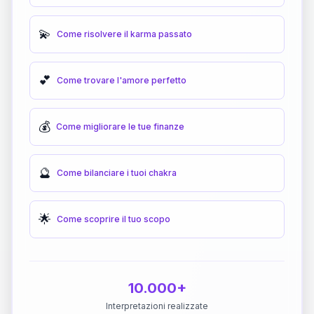
💫
Come risolvere il karma passato
💕
Come trovare l'amore perfetto
💰
Come migliorare le tue finanze
🔮
Come bilanciare i tuoi chakra
🌟
Come scoprire il tuo scopo
10.000+
Interpretazioni realizzate