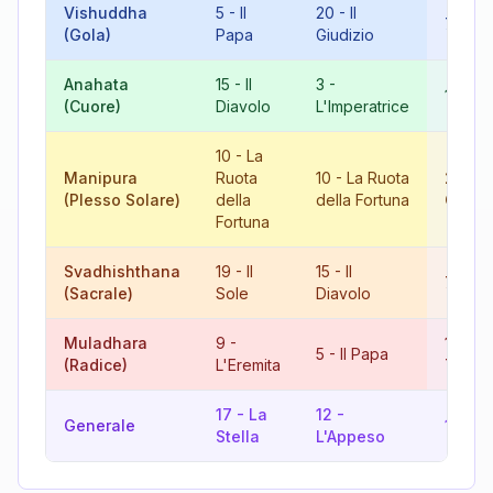
Vishuddha
5
-
Il
20
-
Il
7
-
Il 
(Gola)
Papa
Giudizio
Anahata
15
-
Il
3
-
18
-
L
(Cuore)
Diavolo
L'Imperatrice
10
-
La
Manipura
Ruota
10
-
La Ruota
20
-
Il
(Plesso Solare)
della
della Fortuna
Giudiz
Fortuna
Svadhishthana
19
-
Il
15
-
Il
7
-
Il 
(Sacrale)
Sole
Diavolo
Muladhara
9
-
14
-
L
5
-
Il Papa
(Radice)
L'Eremita
Tempe
17
-
La
12
-
Generale
11
-
La
Stella
L'Appeso