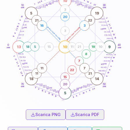
10
11
18,5-19
8
14
22,5-23,5
17,5-18,5
20
3
16-17,5
23,5-24
7
anni
anni
22
15
10
30
25
26-27,5
13,5-14
12,5-13,5
27,5-28,5
anni
anni
11-12,5
28,5-29
3
5
19
20
10
3
8,5-9
31-32,5
21
22
5
11
7,5-8,5
32,5-33,5
5
21
16
3
6-7,5
33,5-34
18
generazione maschile
generazione femminile
anni
10
5
22
anni
35
3
11
3,5-4
36-37,5
4
19
2,5-3,5
37,5-38,5
17
10
1-2,5
38,5-39
0
40
13
10
9
18
5
15
11
21
19
10
anni
anni
8
78,5-79
41-42,5
5
3
77,5-78,5
14
42,5-43,5
17
7
76-77,5
19
43,5-44
21
anni
anni
75
45
4
5
11
7
73,5-74
46-47,5
22
8
6
72,5-73,5
47,5-48,5
22
19
11
21
71-72,5
48,5-49
4
15
6
18
14
20
70
50
68,5-69
51-52,5
67,5-68,5
52,5-53,5
anni
anni
66-67,5
53,5-54
5
anni
anni
20
65
55
5
63,5-64
56-57,5
6
10
62,5-63,5
57,5-58,5
7
5
5
61-62,5
58,5-59
19
15
7
10
6
15
11
60
anni
Scarica PNG
Scarica PDF