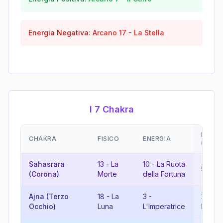
Energia Negativa:
Arcano
17
-
La Stella
I 7 Chakra
EMOZI
CHAKRA
FISICO
ENERGIA
(RISU
Sahasrara
13
-
La
10
-
La Ruota
5
-
Il 
(Corona)
Morte
della Fortuna
Ajna (Terzo
18
-
La
3
-
21
-
Il
Occhio)
Luna
L'Imperatrice
Mond