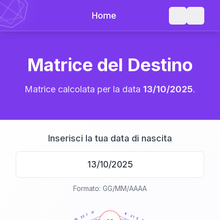
Home
Matrice del Destino
Matrice calcolata per la data
13/10/2025
.
Inserisci la tua data di nascita
Formato: GG/MM/AAAA
20
anni
17
4
7
21
22
5
15
21-22,5