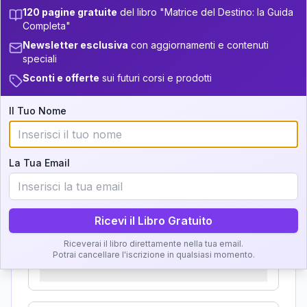
Zone della Matrice:
+
3
8
13.5-14
33.5-34
120 pagine gratuite
del libro "Matrice del Destino: la Guida
Completa"
Analisi, Significato e
+
4
15
14-16
34-36
Newsletter esclusiva
con aggiornamenti e contenuti
Interpretazione
speciali
22
16-17.5
36-37.5
Sconti e offerte
sui futuri corsi e prodotti
+
5
7
Clicca su ogni zona per leggere la definizione e
17.5-18.5
37.5-38.5
l'interpretazione!
Il Tuo Nome
+
6
17
18.5-19
38.5-39
GRATIS
Zona del Ritratto
La Tua Email
Importanza:
Ricevi il Libro Gratuito
Riceverai il libro direttamente nella tua email.
Karma Genitore-Figlio
Potrai cancellare l'iscrizione in qualsiasi momento.
Importanza: