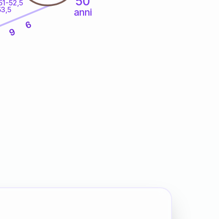
50
51-52,5
53,5
anni
6
9
3