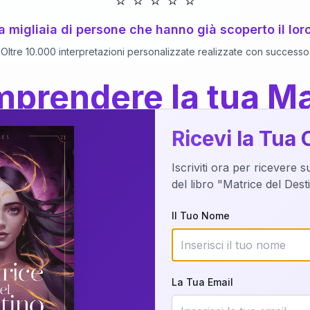
⭐
⭐
⭐
⭐
⭐
 a migliaia di persone che hanno già scoperto il lor
Oltre 10.000 interpretazioni personalizzate realizzate con successo
prendere la tua Ma
a del Libro
dettaglio?
Ricevi la Tua 
Iscriviti ora per ricevere 
o della tua Matrice del Destino attraverso una n
del libro "Matrice del Des
nalizzata o studiando attraverso il manuale com
Il Tuo Nome
Richiedi Interpretazione
La Tua Email
✨
Interpretazione personalizzata