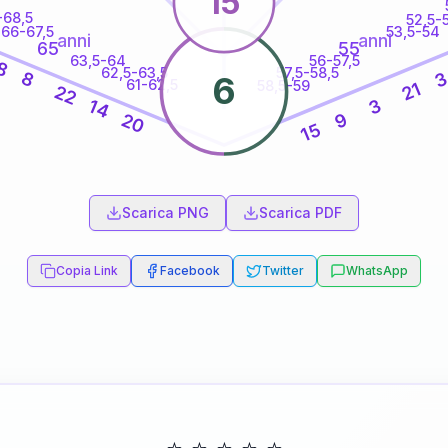
15
-68,5
52,5-
66-67,5
53,5-54
anni
anni
65
55
63,5-64
56-57,5
8
62,5-63,5
57,5-58,5
8
6
61-62,5
58,5-59
21
22
3
14
9
20
15
60
anni
Scarica PNG
Scarica PDF
Copia Link
Facebook
Twitter
WhatsApp