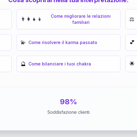
Come migliorare le relazioni
👨‍👩‍👧‍👦
⚖️
familiari
💫
💕
Come risolvere il karma passato
🔮
🌟
Come bilanciare i tuoi chakra
98%
Soddisfazione clienti