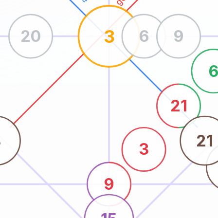
3
20
6
9
21
8
21
3
9