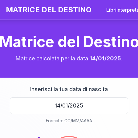
MATRICE DEL DESTINO
Libri
Interpret
Matrice del Destin
Matrice calcolata per la data
14/01/2025
.
Inserisci la tua data di nascita
20
Formato: GG/MM/AAAA
anni