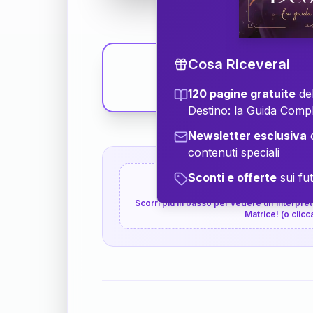
Cosa Riceverai
120 pagine gratuite
del
Destino: la Guida Comp
Newsletter esclusiva
c
contenuti speciali
Sconti e offerte
sui fut
👇
P.S. Interpretazione p
Scorri più in basso per vedere un'interpreta
Matrice! (o clicc