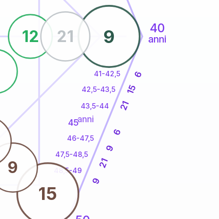
40
9
12
21
anni
6
41-42,5
6
15
42,5-43,5
21
43,5-44
anni
45
6
46-47,5
9
47,5-48,5
21
9
48,5-49
9
15