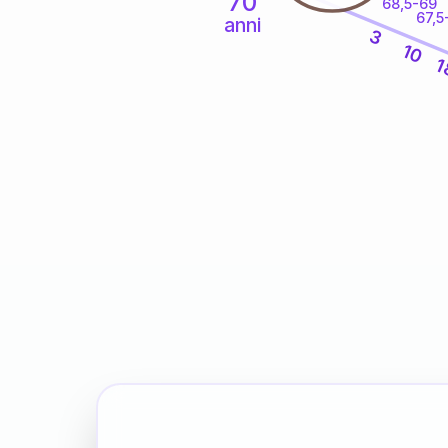
70
68,5-69
67,5
anni
3
10
1