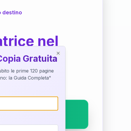
o destino
trice nel
Copia Gratuita
Close
subito le prime 120 pagine
ostra interpretazione
tino: la Guida Completa"
pleto.