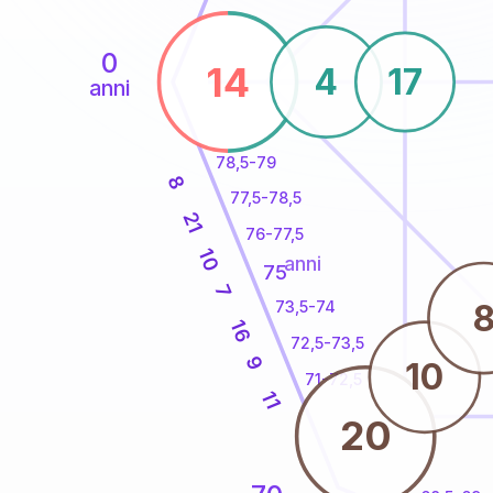
0
14
4
17
anni
78,5-79
8
77,5-78,5
21
76-77,5
10
anni
75
7
73,5-74
16
72,5-73,5
9
10
71-72,5
11
20