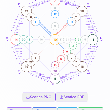
7
7
18,5-19
14
14
22,5-23,5
17,5-18,5
4
7
16-17,5
23,5-24
7
anni
7
anni
15
10
30
25
26-27,5
13,5-14
12,5-13,5
27,5-28,5
anni
anni
11-12,5
28,5-29
6
21
18
17
5
11
8,5-9
31-32,5
8
11
11
11
7,5-8,5
32,5-33,5
19
22
5
11
6-7,5
33,5-34
8
generazione maschile
generazione femminile
anni
11
5
anni
35
9
3
6
3,5-4
22
36-37,5
22
2,5-3,5
37,5-38,5
9
6
1-2,5
38,5-39
0
40
14
10
11
20
6
16
11
21
21
5
anni
anni
3
78,5-79
41-42,5
4
7
20
77,5-78,5
42,5-43,5
20
9
76-77,5
43,5-44
11
8
anni
anni
75
45
6
9
3
9
73,5-74
46-47,5
6
13
16
72,5-73,5
47,5-48,5
7
22
7
7
71-72,5
48,5-49
8
15
5
19
16
20
70
50
68,5-69
51-52,5
67,5-68,5
52,5-53,5
anni
anni
66-67,5
53,5-54
8
anni
anni
65
55
8
7
10
63,5-64
56-57,5
13
62,5-63,5
57,5-58,5
4
6
5
61-62,5
58,5-59
21
17
11
11
8
16
13
60
anni
Scarica PNG
Scarica PDF