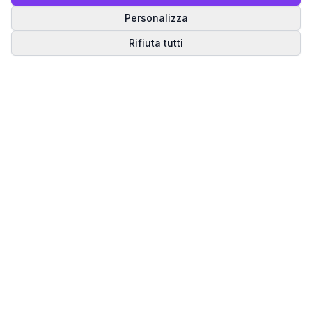
Personalizza
Rifiuta tutti
Matrice del Destino
Scopri il tuo percorso spirituale attraverso la