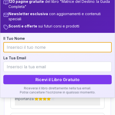
120 pagine gratuite
del libro "Matrice del Destino: la Guida
Zone della Matrice:
+
3
14
13.5-14
33.5-34
Completa"
Analisi, Significato e
Newsletter esclusiva
con aggiornamenti e contenuti
+
6
10
34-36
14-16
speciali
Interpretazione
36-37.5
+
4
9
Sconti e offerte
sui futuri corsi e prodotti
16-17.5
Clicca su ogni zona per leggere la definizione e
37.5-38.5
+
6
17
17.5-18.5
Il Tuo Nome
l'interpretazione!
38.5-39
+
2
6
18.5-19
GRATIS
La Tua Email
Zona del Ritratto
Importanza:
Ricevi il Libro Gratuito
Riceverai il libro direttamente nella tua email.
Karma Genitore-Figlio
Potrai cancellare l'iscrizione in qualsiasi momento.
Importanza: