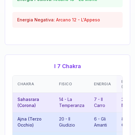
Energia Negativa:
Arcano
12
-
L'Appeso
I 7 Chakra
EMOZI
CHAKRA
FISICO
ENERGIA
(RISU
Sahasrara
14
-
La
7
-
Il
21
-
Il
(Corona)
Temperanza
Carro
Mond
Ajna (Terzo
20
-
Il
6
-
Gli
8
-
La
Occhio)
Giudizio
Amanti
Giusti