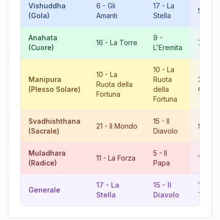
Vishuddha
6
-
Gli
17
-
La
5
-
Il 
(Gola)
Amanti
Stella
Anahata
9
-
16
-
La Torre
7
-
Il 
(Cuore)
L'Eremita
10
-
La
10
-
La
Manipura
Ruota
20
-
Il
Ruota della
(Plesso Solare)
della
Giudiz
Fortuna
Fortuna
Svadhishthana
15
-
Il
21
-
Il Mondo
9
-
L'E
(Sacrale)
Diavolo
Muladhara
5
-
Il
11
-
La Forza
16
-
La
(Radice)
Papa
17
-
La
15
-
Il
14
-
L
Generale
Stella
Diavolo
Tempe