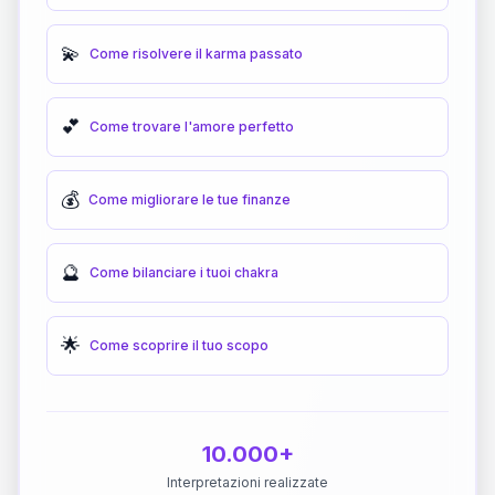
💫
Come risolvere il karma passato
💕
Come trovare l'amore perfetto
💰
Come migliorare le tue finanze
🔮
Come bilanciare i tuoi chakra
🌟
Come scoprire il tuo scopo
10.000+
Interpretazioni realizzate