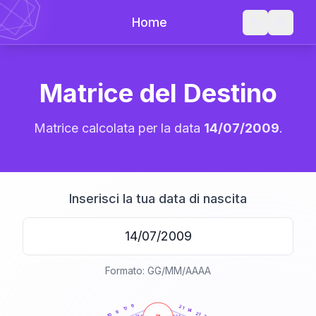
Home
Matrice del Destino
Matrice calcolata per la data
14/07/2009
.
Inserisci la tua data di nascita
Formato: GG/MM/AAAA
20
anni
6
21
17
14
9
21
10
21-22,5