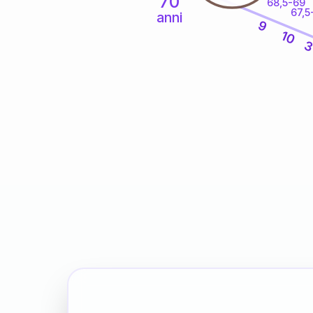
70
68,5-69
67,5
anni
9
10