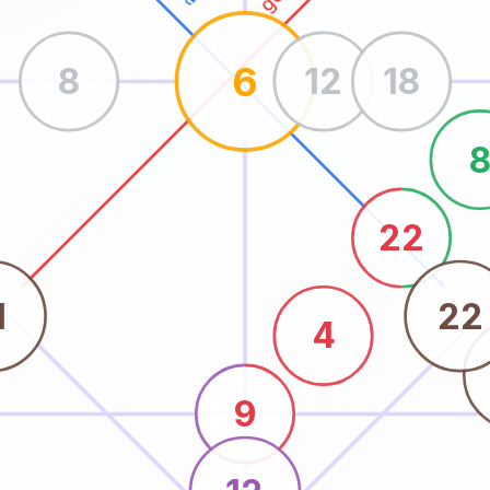
6
8
12
18
22
1
22
4
9