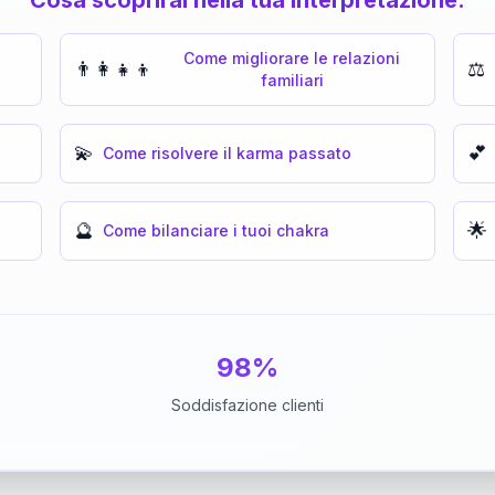
Come migliorare le relazioni
👨‍👩‍👧‍👦
⚖️
familiari
💫
💕
Come risolvere il karma passato
🔮
🌟
Come bilanciare i tuoi chakra
98%
Soddisfazione clienti