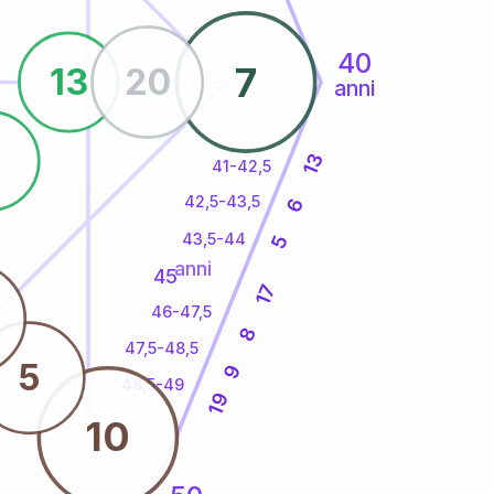
40
7
13
20
anni
8
13
41-42,5
42,5-43,5
6
43,5-44
5
anni
45
17
46-47,5
8
47,5-48,5
5
9
48,5-49
19
10