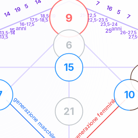
14
7
5
16
19
5
14
9
21-22,5
7
18,5-19
22,5-23,5
17,5-18,5
16-17,5
23,5-24
anni
anni
15
25
26-27,5
13,5-14
13,5
27,5
6
15
7
10
generazione femminile
generazione maschile
21