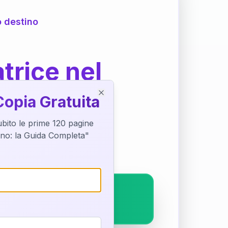
o destino
trice nel
Copia Gratuita
Close
subito le prime 120 pagine
ostra interpretazione
tino: la Guida Completa"
pleto.