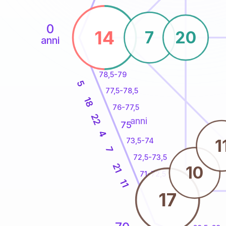
0
14
7
20
anni
78,5-79
5
77,5-78,5
18
76-77,5
22
anni
75
4
1
73,5-74
7
72,5-73,5
21
10
71-72,5
11
17