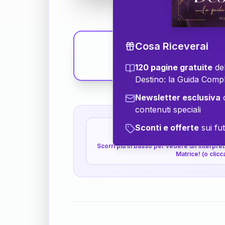
Cosa Riceverai
120 pagine gratuite
del
Destino: la Guida Comp
Newsletter esclusiva
c
contenuti speciali
Sconti e offerte
sui fut
👇
P.S. Interpretazione p
Scorri più in basso per vedere un'interpreta
Matrice! (o clicc