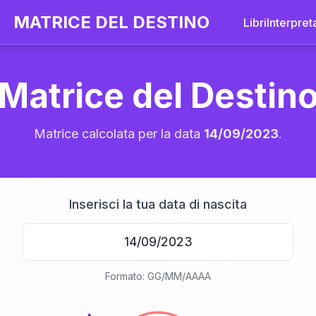
MATRICE DEL DESTINO
Libri
Interpret
Matrice del Destin
Matrice calcolata per la data
14/09/2023
.
Inserisci la tua data di nascita
20
Formato: GG/MM/AAAA
anni