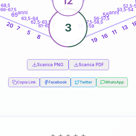
12
-68,5
52,5-
66-67,5
53,5-54
anni
anni
65
55
63,5-64
56-57,5
3
62,5-63,5
57,5-58,5
1
20
3
61-62,5
58,5-59
13
7
11
5
16
8
19
60
anni
Scarica PNG
Scarica PDF
Copia Link
Facebook
Twitter
WhatsApp