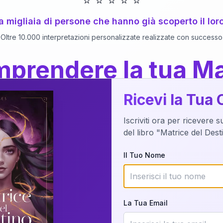
⭐
⭐
⭐
⭐
⭐
 a migliaia di persone che hanno già scoperto il lor
Oltre 10.000 interpretazioni personalizzate realizzate con successo
prendere la tua Ma
a del Libro
dettaglio?
Ricevi la Tua 
Iscriviti ora per ricevere 
o della tua Matrice del Destino attraverso una n
del libro "Matrice del Des
nalizzata o studiando attraverso il manuale com
Il Tuo Nome
Richiedi Interpretazione
La Tua Email
✨
Interpretazione personalizzata