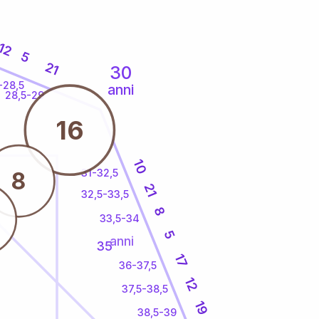
12
5
21
30
-28,5
anni
28,5-29
16
10
31-32,5
8
21
32,5-33,5
8
33,5-34
5
anni
35
17
36-37,5
12
37,5-38,5
19
38,5-39