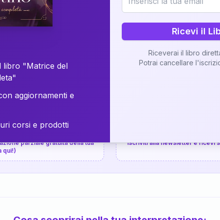
⚡
Consegna in 48 ore
Ricevi il Li
Scopri il Libro
Riceverai il libro diret
Potrai cancellare l'iscriz
📚
Guida completa
 libro "Matrice del
leta"
on aggiornamenti e
uri corsi e prodotti
📚
arziale gratuita
P.P.S.
zione parziale gratuita della tua
Iscriviti alla newsletter e ricevi
a qui!)
Cosa scoprirai nella tua interpretazione: