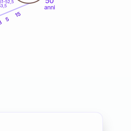
50
51-52,5
53,5
anni
15
5
8