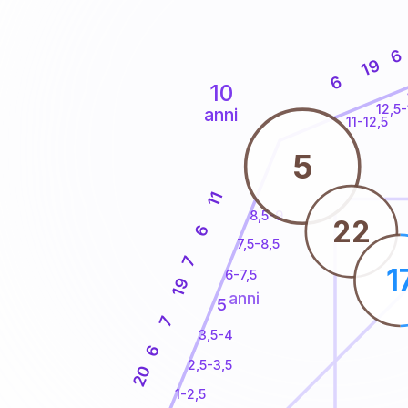
6
19
6
10
12,5-
anni
11-12,5
5
11
8,5-9
22
6
7,5-8,5
7
1
6-7,5
19
anni
5
7
3,5-4
6
2,5-3,5
20
1-2,5