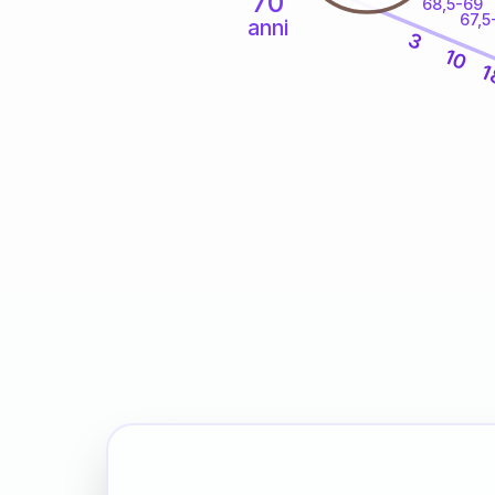
70
68,5-69
67,5
anni
3
10
1