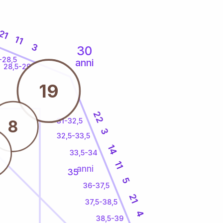
21
11
3
30
-28,5
anni
28,5-29
19
22
31-32,5
8
3
32,5-33,5
14
33,5-34
11
anni
35
5
36-37,5
21
37,5-38,5
4
38,5-39