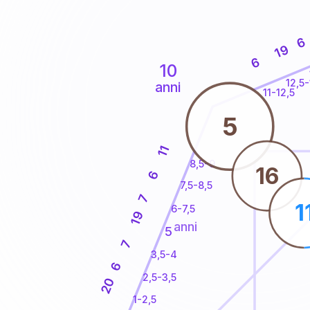
6
19
6
10
12,5-
anni
11-12,5
5
11
8,5-9
16
6
7,5-8,5
7
1
6-7,5
19
anni
5
7
3,5-4
6
2,5-3,5
20
1-2,5