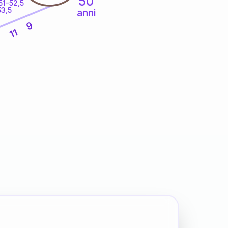
50
51-52,5
53,5
anni
9
11
6