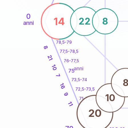
0
14
22
8
anni
78,5-79
8
77,5-78,5
21
76-77,5
10
anni
75
7
73,5-74
16
72,5-73,5
9
10
71-72,5
11
20