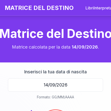
MATRICE DEL DESTINO
Libri
Interpret
Matrice del Destin
Matrice calcolata per la data
14/09/2026
.
Inserisci la tua data di nascita
20
Formato: GG/MM/AAAA
anni