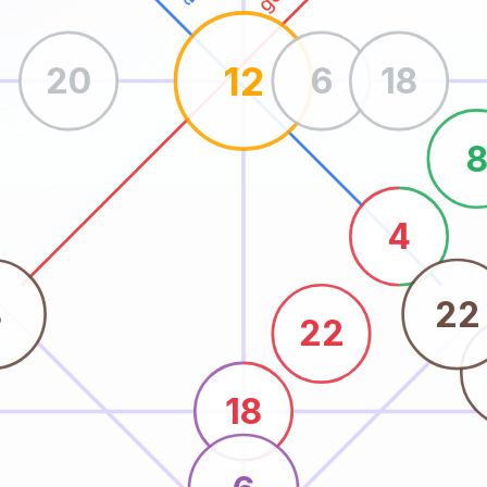
12
20
6
18
4
8
22
22
18