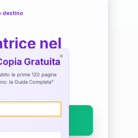
o destino
trice nel
Copia Gratuita
Close
subito le prime 120 pagine
ostra interpretazione
tino: la Guida Completa"
pleto.