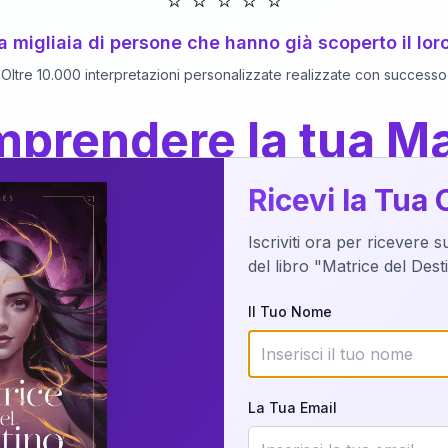
⭐
⭐
⭐
⭐
⭐
 a migliaia di persone che hanno già scoperto il lor
Oltre 10.000 interpretazioni personalizzate realizzate con successo
prendere la tua Ma
a del Libro
dettaglio?
Ricevi la Tua 
Iscriviti ora per ricevere 
o della tua Matrice del Destino attraverso una n
del libro "Matrice del Des
nalizzata o studiando attraverso il manuale com
Il Tuo Nome
Richiedi Interpretazione
La Tua Email
✨
Interpretazione personalizzata