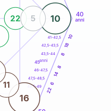
40
10
22
5
anni
8
10
41-42,5
18
42,5-43,5
43,5-44
8
anni
45
8
46-47,5
14
47,5-48,5
11
6
48,5-49
22
16