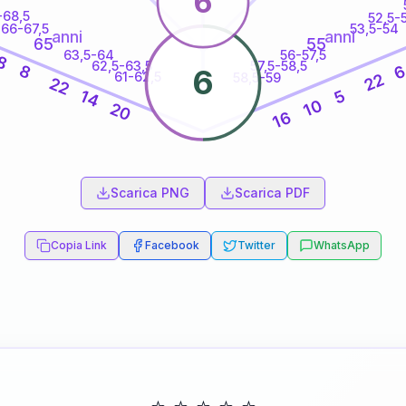
6
-68,5
52,5-
66-67,5
53,5-54
anni
anni
65
55
63,5-64
56-57,5
8
62,5-63,5
57,5-58,5
8
6
61-62,5
22
58,5-59
22
5
14
10
20
16
60
anni
Scarica PNG
Scarica PDF
Copia Link
Facebook
Twitter
WhatsApp