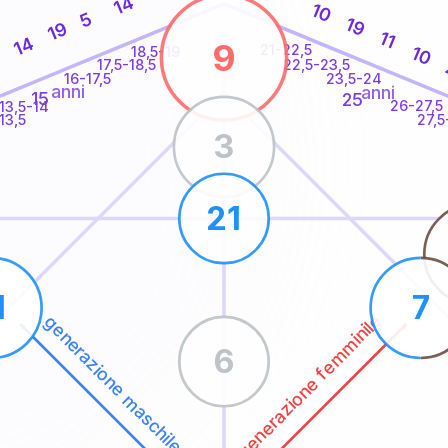
14
10
5
19
19
11
14
9
21-22,5
10
18,5-19
22,5-23,5
17,5-18,5
16-17,5
23,5-24
anni
anni
15
25
26-27,5
13,5-14
13,5
27,5
3
21
1
7
generazione femminile
generazione maschile
6