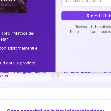
⚡
Consegna in 48 ore
Ricevi il Li
Scopri il Libro
Riceverai il libro diret
Potrai cancellare l'iscriz
📚
Guida completa
 libro "Matrice del
leta"
on aggiornamenti e
uri corsi e prodotti
📚
arziale gratuita
P.P.S.
zione parziale gratuita della tua
Iscriviti alla newsletter e ricevi
a qui!)
Cosa scoprirai nella tua interpretazione: