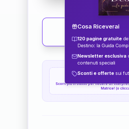
Cosa Riceverai
120 pagine gratuite
del
Destino: la Guida Comp
Newsletter esclusiva
c
contenuti speciali
Sconti e offerte
sui fut
👇
P.S. Interpretazione p
Scorri più in basso per vedere un'interpreta
Matrice! (o clicc