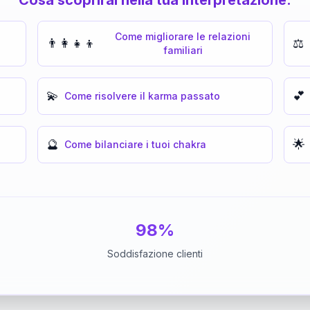
Come migliorare le relazioni
👨‍👩‍👧‍👦
⚖️
familiari
💫
💕
Come risolvere il karma passato
🔮
🌟
Come bilanciare i tuoi chakra
98%
Soddisfazione clienti