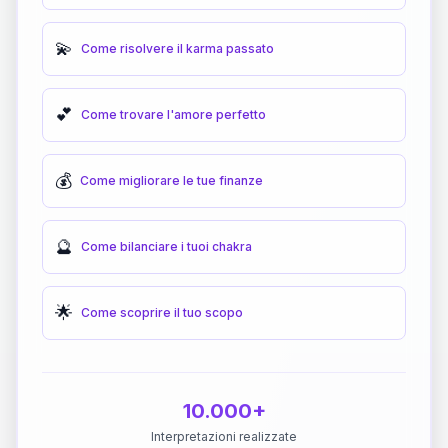
💫
Come risolvere il karma passato
💕
Come trovare l'amore perfetto
💰
Come migliorare le tue finanze
🔮
Come bilanciare i tuoi chakra
🌟
Come scoprire il tuo scopo
10.000+
Interpretazioni realizzate