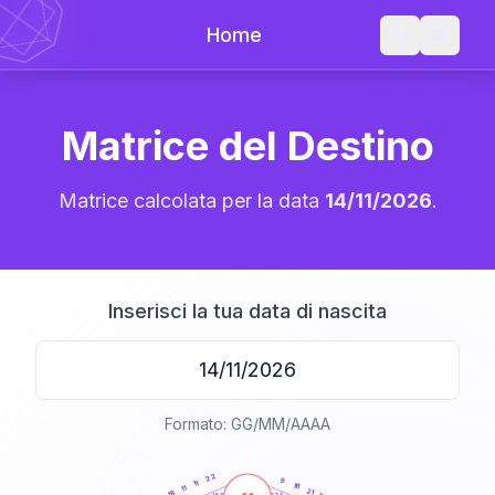
Home
Matrice del Destino
Matrice calcolata per la data
14/11/2026
.
Inserisci la tua data di nascita
Formato: GG/MM/AAAA
20
anni
22
9
11
16
11
21
18
21-22,5