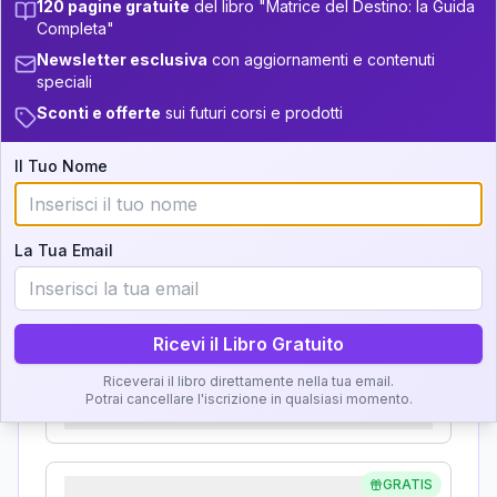
120 pagine gratuite
del libro "Matrice del Destino: la Guida
Analisi, Significato e
Completa"
34-36
+
3
18
14-16
Newsletter esclusiva
con aggiornamenti e contenuti
Interpretazione
speciali
36-37.5
11
16-17.5
Sconti e offerte
sui futuri corsi e prodotti
Clicca su ogni zona per leggere la definizione e
11
37.5-38.5
17.5-18.5
l'interpretazione!
Il Tuo Nome
22
18.5-19
38.5-39
GRATIS
Zona del Ritratto
La Tua Email
Importanza:
Ricevi il Libro Gratuito
Karma Genitore-Figlio
Riceverai il libro direttamente nella tua email.
Potrai cancellare l'iscrizione in qualsiasi momento.
Importanza:
GRATIS