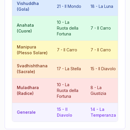
Vishuddha
12
21
-
Il Mondo
18
-
La Luna
(Gola)
L'
10
-
La
Anahata
17
Ruota della
7
-
Il Carro
(Cuore)
St
Fortuna
Manipura
14
7
-
Il Carro
7
-
Il Carro
(Plesso Solare)
T
Svadhishthana
17
-
La Stella
15
-
Il Diavolo
5
(Sacrale)
10
-
La
Muladhara
8
-
La
Ruota della
18
(Radice)
Giustizia
Fortuna
15
-
Il
14
-
La
Generale
11
Diavolo
Temperanza