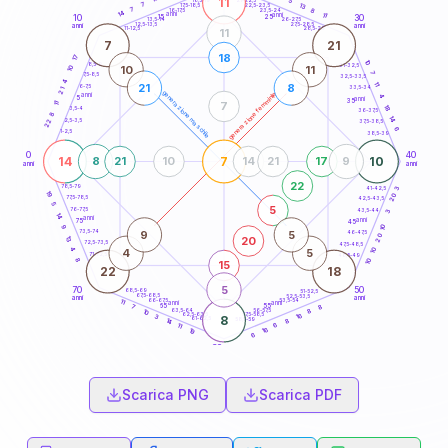
11
5
18,5-19
7
13
22,5-23,5
17,5-18,5
7
8
16-17,5
23,5-24
14
anni
anni
11
15
10
30
25
26-27,5
13,5-14
12,5-13,5
27,5-28,5
anni
anni
11-12,5
28,5-29
11
7
21
18
17
10
8,5-9
31-32,5
10
11
10
7
7,5-8,5
32,5-33,5
4
11
21
8
6-7,5
33,5-34
21
generazione maschile
generazione femminile
anni
4
5
anni
35
7
11
18
3,5-4
36-37,5
8
14
2,5-3,5
22
37,5-38,5
6
1-2,5
38,5-39
0
40
14
7
10
8
21
10
14
21
17
9
anni
anni
22
78,5-79
41-42,5
3
19
20
77,5-78,5
42,5-43,5
5
5
76-77,5
43,5-44
3
14
anni
anni
75
45
10
9
9
5
73,5-74
46-47,5
20
20
13
72,5-73,5
47,5-48,5
4
10
4
5
71-72,5
48,5-49
8
10
15
22
18
5
70
50
68,5-69
51-52,5
67,5-68,5
52,5-53,5
anni
anni
66-67,5
53,5-54
11
anni
anni
65
55
8
7
63,5-64
56-57,5
8
10
62,5-63,5
57,5-58,5
16
3
8
61-62,5
58,5-59
8
14
6
11
16
19
6
60
anni
Scarica PNG
Scarica PDF