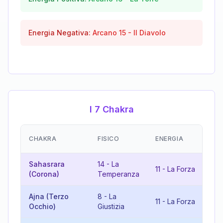
Energia Negativa:
Arcano
15
-
Il Diavolo
I 7 Chakra
E
CHAKRA
FISICO
ENERGIA
(R
Sahasrara
14
-
La
11
-
La Forza
7
(Corona)
Temperanza
Ajna (Terzo
8
-
La
11
-
La Forza
19
Occhio)
Giustizia