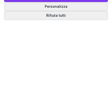
Personalizza
Rifiuta tutti
Matrice del Destino
Scopri il tuo percorso spirituale attraverso la