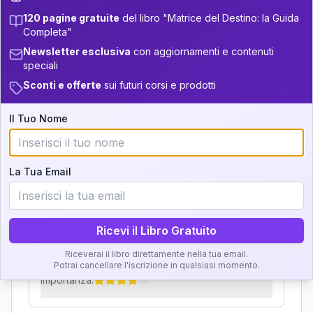
120 pagine gratuite
del libro "Matrice del Destino: la Guida
Zone della Matrice:
5
33.5-34
13.5-14
Completa"
Analisi, Significato e
Newsletter esclusiva
con aggiornamenti e contenuti
+
6
17
14-16
34-36
speciali
Interpretazione
+
3
8
16-17.5
36-37.5
Sconti e offerte
sui futuri corsi e prodotti
Clicca su ogni zona per leggere la definizione e
+
3
18
17.5-18.5
37.5-38.5
Il Tuo Nome
l'interpretazione!
+
6
19
18.5-19
38.5-39
GRATIS
La Tua Email
Zona del Ritratto
Importanza:
Ricevi il Libro Gratuito
Riceverai il libro direttamente nella tua email.
Karma Genitore-Figlio
Potrai cancellare l'iscrizione in qualsiasi momento.
Importanza: