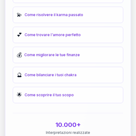
💫
Come risolvere il karma passato
💕
Come trovare l'amore perfetto
💰
Come migliorare le tue finanze
🔮
Come bilanciare i tuoi chakra
🌟
Come scoprire il tuo scopo
10.000+
Interpretazioni realizzate