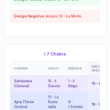
Energia Negativa:
Arcano
13
-
La Morte
I 7 Chakra
EMOZIONI
CHAKRA
FISICO
ENERGIA
(RISULTAT
Sahasrara
15
-
Il
1
-
Il
16
-
La Tor
(Corona)
Diavolo
Mago
10
-
La
Ajna (Terzo
Ruota
9
-
19
-
Il Sole
Occhio)
della
L'Eremita