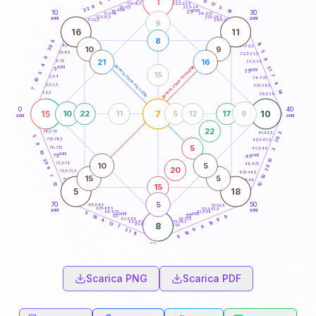
1
12
18,5-19
5
17
22,5-23,5
17,5-18,5
6
5
16-17,5
23,5-24
22
anni
anni
16
15
10
30
25
26-27,5
13,5-14
12,5-13,5
27,5-28,5
anni
anni
11-12,5
28,5-29
9
16
11
8
9
16
8,5-9
20
31-32,5
10
9
5
7,5-8,5
32,5-33,5
6
8
21
16
6-7,5
33,5-34
4
generazione maschile
generazione femminile
anni
21
5
anni
35
15
5
7
3,5-4
36-37,5
19
4
2,5-3,5
37,5-38,5
7
14
1-2,5
38,5-39
0
40
15
7
10
10
22
11
5
12
17
9
anni
anni
22
78,5-79
41-42,5
3
5
20
77,5-78,5
42,5-43,5
8
5
76-77,5
43,5-44
3
10
anni
anni
75
45
10
20
10
5
73,5-74
46-47,5
20
20
9
72,5-73,5
47,5-48,5
7
10
15
5
71-72,5
48,5-49
12
10
15
5
18
5
70
50
68,5-69
51-52,5
67,5-68,5
52,5-53,5
anni
anni
66-67,5
53,5-54
5
anni
anni
65
55
8
18
63,5-64
56-57,5
8
4
62,5-63,5
57,5-58,5
16
13
8
61-62,5
58,5-59
8
7
6
21
16
11
6
60
anni
Scarica PNG
Scarica PDF