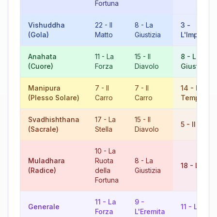
Fortuna
Vishuddha
22
-
Il
8
-
La
3
-
(Gola)
Matto
Giustizia
L'Imperatr
Anahata
11
-
La
15
-
Il
8
-
La
(Cuore)
Forza
Diavolo
Giustizia
Manipura
7
-
Il
7
-
Il
14
-
La
(Plesso Solare)
Carro
Carro
Temperan
Svadhishthana
17
-
La
15
-
Il
5
-
Il Papa
(Sacrale)
Stella
Diavolo
10
-
La
Muladhara
Ruota
8
-
La
18
-
La Lu
(Radice)
della
Giustizia
Fortuna
11
-
La
9
-
Generale
11
-
La For
Forza
L'Eremita