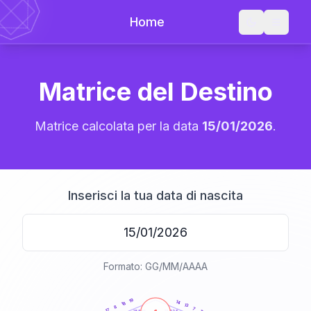
Home
Matrice del Destino
Matrice calcolata per la data
15/01/2026
.
Inserisci la tua data di nascita
Formato: GG/MM/AAAA
20
anni
19
14
18
13
8
7
17
21-22,5