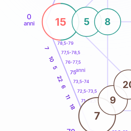
0
15
5
8
anni
78,5-79
7
77,5-78,5
10
76-77,5
5
anni
75
22
2
73,5-74
6
72,5-73,5
11
9
71-72,5
18
7