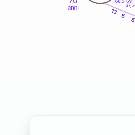
70
68,5-69
67,5
anni
13
6