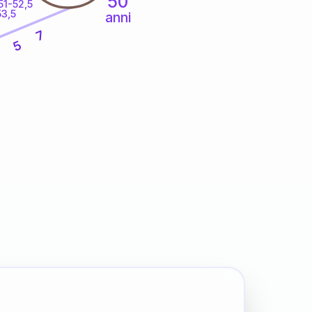
50
51-52,5
53,5
anni
7
5
8