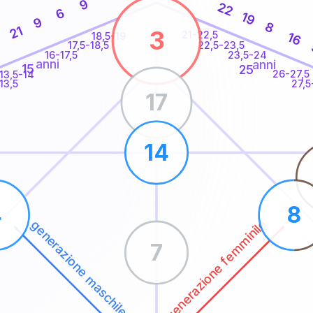
9
22
6
19
9
8
21
3
21-22,5
16
18,5-19
22,5-23,5
17,5-18,5
16-17,5
23,5-24
anni
anni
15
25
26-27,5
13,5-14
13,5
27,5
17
14
4
8
generazione femminile
generazione maschile
7