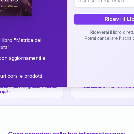
⚡
Consegna in 48 ore
Ricevi il Li
Scopri il Libro
Riceverai il libro diret
Potrai cancellare l'iscriz
📚
Guida completa
 libro "Matrice del
leta"
on aggiornamenti e
uri corsi e prodotti
📚
arziale gratuita
P.P.S.
zione parziale gratuita della tua
Iscriviti alla newsletter e ricevi
a qui!)
Cosa scoprirai nella tua interpretazione: