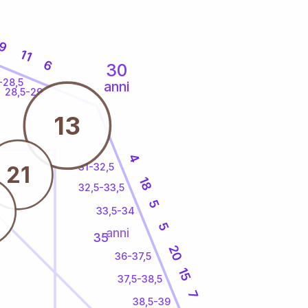
9
11
6
30
-28,5
anni
28,5-29
13
4
31-32,5
21
18
32,5-33,5
5
33,5-34
5
anni
35
20
36-37,5
15
37,5-38,5
7
38,5-39