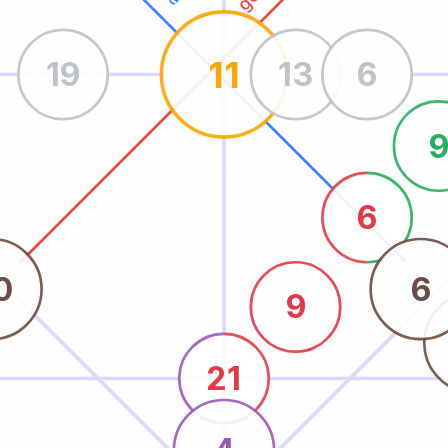
11
19
13
6
6
0
6
9
21