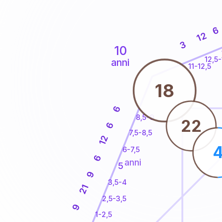
6
12
3
10
12,5-
anni
11-12,5
18
6
8,5-9
22
6
7,5-8,5
12
6-7,5
6
anni
5
9
3,5-4
21
2,5-3,5
9
1-2,5