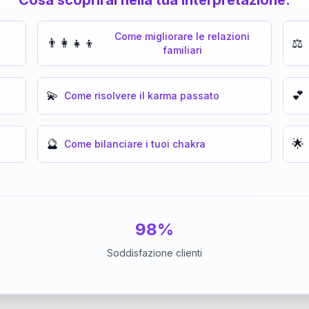
Come migliorare le relazioni
👨‍👩‍👧‍👦
⚖️
familiari
💫
💕
Come risolvere il karma passato
🔮
🌟
Come bilanciare i tuoi chakra
98%
Soddisfazione clienti