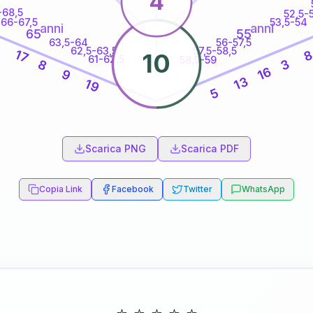
4
-68,5
52,5-
66-67,5
53,5-54
anni
anni
65
55
63,5-64
56-57,5
5
62,5-63,5
57,5-58,5
17
10
61-62,5
58,5-59
3
8
16
9
13
19
5
60
anni
Scarica PNG
Scarica PDF
Copia Link
Facebook
Twitter
WhatsApp