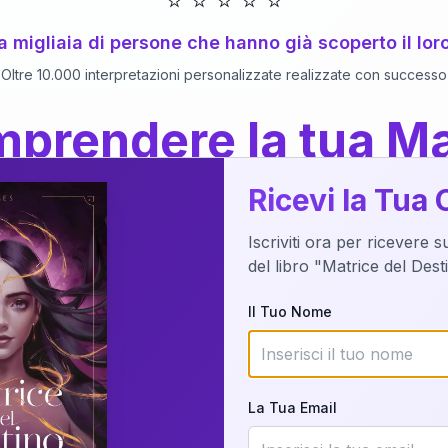
⭐
⭐
⭐
⭐
⭐
 a migliaia di persone che hanno già scoperto il lor
Oltre 10.000 interpretazioni personalizzate realizzate con successo
prendere la tua Ma
a del Libro
dettaglio?
Ricevi la Tua 
Iscriviti ora per ricevere 
o della tua Matrice del Destino attraverso una n
del libro "Matrice del Des
nalizzata o studiando attraverso il manuale com
Il Tuo Nome
Richiedi Interpretazione
La Tua Email
✨
Interpretazione personalizzata