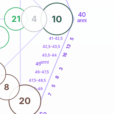
40
10
21
4
anni
9
41-42,5
5
13
42,5-43,5
16
43,5-44
anni
45
3
46-47,5
8
47,5-48,5
8
5
48,5-49
7
20