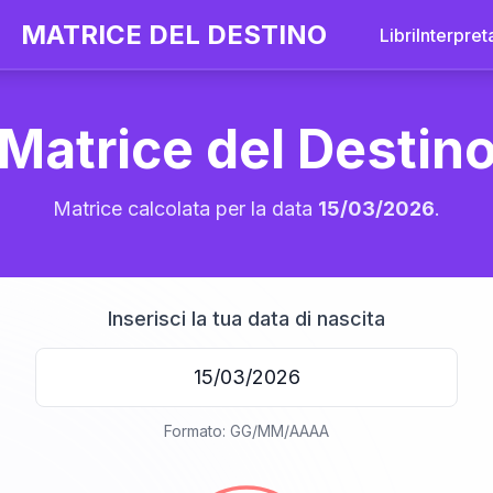
MATRICE DEL DESTINO
Libri
Interpret
Matrice del Destin
Matrice calcolata per la data
15/03/2026
.
Inserisci la tua data di nascita
20
Formato: GG/MM/AAAA
anni