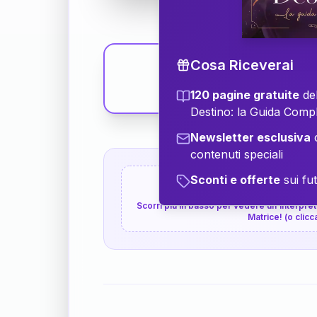
Cosa Riceverai
120 pagine gratuite
del
Destino: la Guida Comp
Newsletter esclusiva
c
contenuti speciali
Sconti e offerte
sui fut
👇
P.S. Interpretazione p
Scorri più in basso per vedere un'interpreta
Matrice! (o clicc