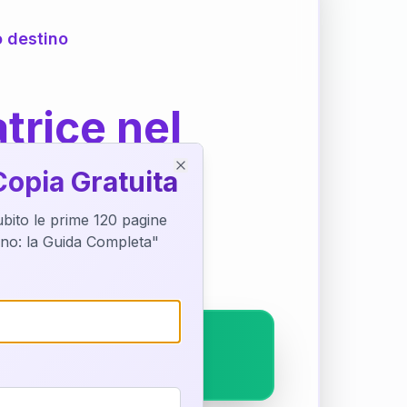
o destino
trice nel
Copia Gratuita
Close
subito le prime 120 pagine
ostra interpretazione
tino: la Guida Completa"
pleto.