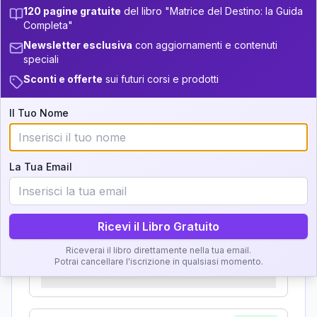
Zone della Matrice:
120 pagine gratuite
del libro "Matrice del Destino: la Guida
11
13.5-14
33.5-34
Completa"
Analisi, Significato e
5
14-16
34-36
Newsletter esclusiva
con aggiornamenti e contenuti
Interpretazione
speciali
+
3
14
16-17.5
36-37.5
Sconti e offerte
sui futuri corsi e prodotti
Clicca su ogni zona per leggere la definizione e
+
4
9
17.5-18.5
37.5-38.5
l'interpretazione!
Il Tuo Nome
+
5
13
18.5-19
38.5-39
GRATIS
Zona del Ritratto
La Tua Email
Importanza:
Ricevi il Libro Gratuito
Riceverai il libro direttamente nella tua email.
Karma Genitore-Figlio
Potrai cancellare l'iscrizione in qualsiasi momento.
Importanza: