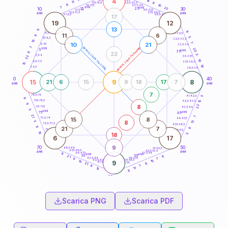
4
16
18,5-19
11
8
22,5-23,5
17,5-18,5
6
10
16-17,5
23,5-24
7
anni
anni
22
15
10
30
25
26-27,5
13,5-14
12,5-13,5
27,5-28,5
anni
anni
11-12,5
28,5-29
17
19
12
13
9
17
8,5-9
31-32,5
11
6
8
5
7,5-8,5
32,5-33,5
15
7
10
21
6-7,5
33,5-34
7
generazione maschile
generazione femminile
anni
20
5
anni
35
22
11
3
3,5-4
22
36-37,5
10
2,5-3,5
37,5-38,5
10
18
1-2,5
38,5-39
0
40
15
9
8
21
6
15
9
18
17
7
anni
anni
7
78,5-79
41-42,5
5
6
77,5-78,5
15
42,5-43,5
9
22
8
76-77,5
43,5-44
3
anni
anni
75
45
21
7
15
8
73,5-74
46-47,5
3
8
13
72,5-73,5
47,5-48,5
9
21
7
6
71-72,5
48,5-49
15
18
5
6
17
9
70
50
68,5-69
51-52,5
67,5-68,5
52,5-53,5
anni
anni
66-67,5
53,5-54
9
anni
anni
65
55
6
21
63,5-64
56-57,5
7
9
62,5-63,5
57,5-58,5
15
15
9
61-62,5
58,5-59
8
21
7
6
17
15
8
60
anni
Scarica PNG
Scarica PDF