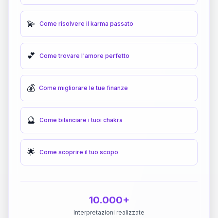
💫
Come risolvere il karma passato
💕
Come trovare l'amore perfetto
💰
Come migliorare le tue finanze
🔮
Come bilanciare i tuoi chakra
🌟
Come scoprire il tuo scopo
10.000+
Interpretazioni realizzate