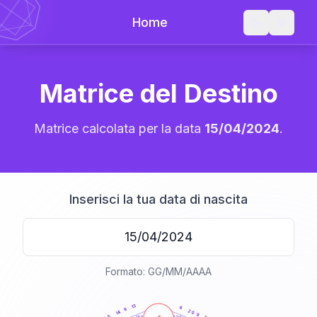
Home
Matrice del Destino
Matrice calcolata per la data
15/04/2024
.
Inserisci la tua data di nascita
Formato: GG/MM/AAAA
20
anni
13
6
9
20
14
9
5
21-22,5