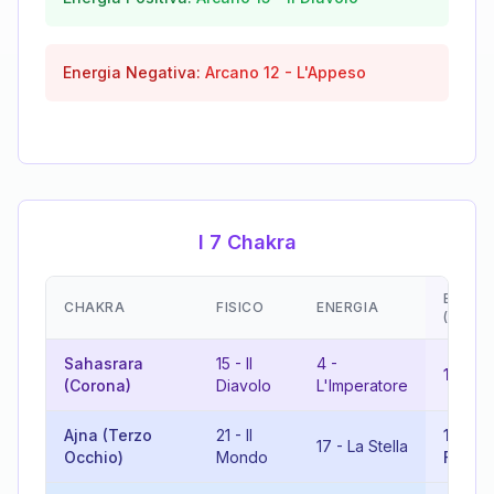
Energia Negativa:
Arcano
12
-
L'Appeso
I 7 Chakra
EMOZI
CHAKRA
FISICO
ENERGIA
(RISUL
Sahasrara
15
-
Il
4
-
19
-
Il
(Corona)
Diavolo
L'Imperatore
Ajna (Terzo
21
-
Il
11
-
La
17
-
La Stella
Occhio)
Mondo
Forza