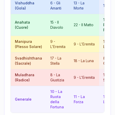
Vishuddha
6
-
Gli
13
-
La
19
-
Il
(Gola)
Amanti
Morte
10
-
L
Anahata
15
-
Il
22
-
Il Matto
Ruota 
(Cuore)
Diavolo
Fortun
Manipura
9
-
18
-
L
9
-
L'Eremita
(Plesso Solare)
L'Eremita
Luna
Svadhishthana
17
-
La
8
-
La
18
-
La Luna
(Sacrale)
Stella
Giusti
Muladhara
8
-
La
17
-
L
9
-
L'Eremita
(Radice)
Giustizia
Stella
10
-
La
Ruota
11
-
La
12
-
Generale
della
Forza
L'App
Fortuna