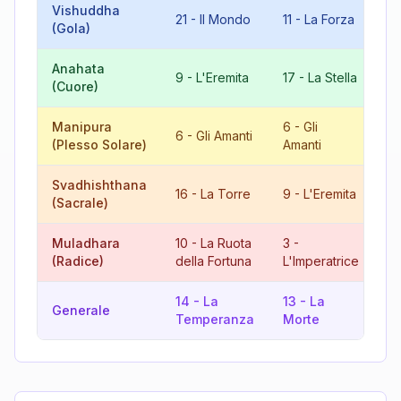
Vishuddha
21
-
Il Mondo
11
-
La Forza
5
(Gola)
Anahata
8
9
-
L'Eremita
17
-
La Stella
(Cuore)
Gi
Manipura
6
-
Gli
12
6
-
Gli Amanti
(Plesso Solare)
Amanti
L
Svadhishthana
16
-
La Torre
9
-
L'Eremita
7
(Sacrale)
Muladhara
10
-
La Ruota
3
-
13
(Radice)
della Fortuna
L'Imperatrice
M
14
-
La
13
-
La
9
Generale
Temperanza
Morte
L'