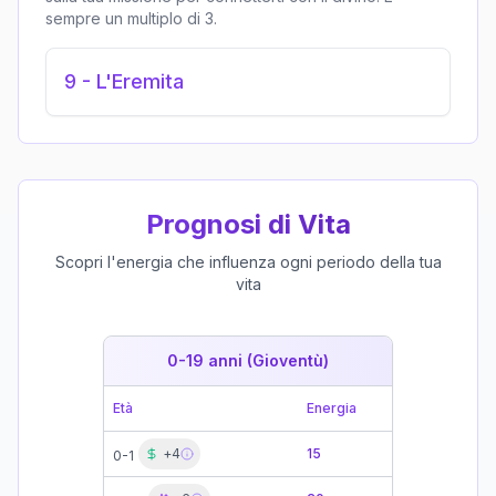
sempre un multiplo di 3.
9
-
L'Eremita
Prognosi di Vita
Scopri l'energia che influenza ogni periodo della tua
vita
0-19 anni (Gioventù)
19-39 
Età
Energia
Età
+
4
15
19-21
0-1