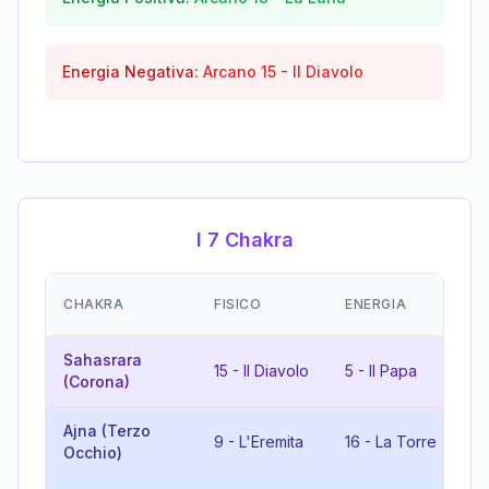
Energia Negativa:
Arcano
15
-
Il Diavolo
I 7 Chakra
E
CHAKRA
FISICO
ENERGIA
(
Sahasrara
2
15
-
Il Diavolo
5
-
Il Papa
(Corona)
Gi
Ajna (Terzo
9
-
L'Eremita
16
-
La Torre
7
Occhio)