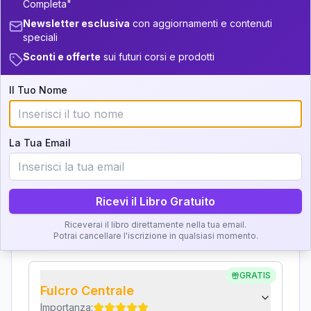
Completa"
Interpretazione
Newsletter esclusiva
con aggiornamenti e contenuti
36-37.5
+
6
19
16-17.5
speciali
Clicca su ogni zona per leggere la definizione e
37.5-38.5
+
4
12
Sconti e offerte
sui futuri corsi e prodotti
17.5-18.5
l'interpretazione!
38.5-39
+
6
17
18.5-19
Il Tuo Nome
GRATIS
Zona del Ritratto
Importanza:
La Tua Email
Ricevi il Libro Gratuito
Karma Genitore-Figlio
Importanza:
Riceverai il libro direttamente nella tua email.
Potrai cancellare l'iscrizione in qualsiasi momento.
GRATIS
Fulcro Centrale
Importanza: