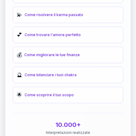
💫
Come risolvere il karma passato
💕
Come trovare l'amore perfetto
💰
Come migliorare le tue finanze
🔮
Come bilanciare i tuoi chakra
🌟
Come scoprire il tuo scopo
10.000+
Interpretazioni realizzate