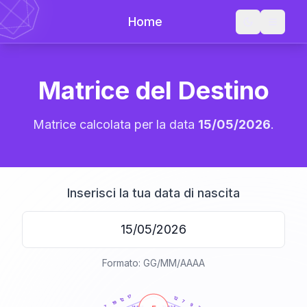
Home
Matrice del Destino
Matrice calcolata per la data
15/05/2026
.
Inserisci la tua data di nascita
Formato: GG/MM/AAAA
20
anni
17
12
12
7
19
9
7
21-22,5