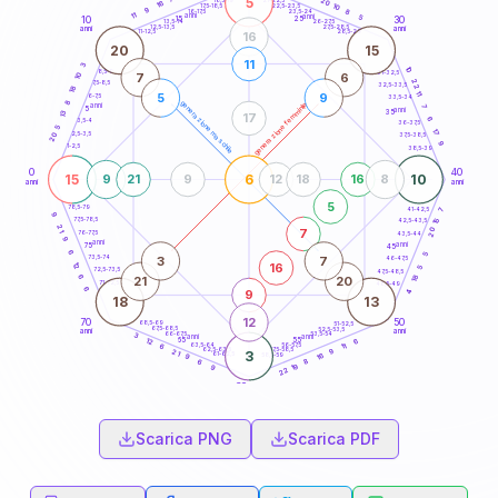
5
20
18,5-19
16
10
22,5-23,5
17,5-18,5
9
8
16-17,5
23,5-24
11
anni
anni
5
15
10
30
25
26-27,5
13,5-14
12,5-13,5
27,5-28,5
anni
anni
11-12,5
28,5-29
16
20
15
11
3
10
8,5-9
31-32,5
7
6
10
22
7,5-8,5
32,5-33,5
18
11
5
9
6-7,5
33,5-34
8
generazione maschile
generazione femminile
anni
7
5
anni
35
13
17
6
3,5-4
36-37,5
5
17
2,5-3,5
20
37,5-38,5
9
1-2,5
38,5-39
0
40
15
6
10
9
21
9
12
18
16
8
anni
anni
5
78,5-79
41-42,5
7
9
77,5-78,5
15
42,5-43,5
21
20
7
76-77,5
43,5-44
9
anni
anni
75
45
6
5
3
7
73,5-74
46-47,5
16
12
5
72,5-73,5
47,5-48,5
18
6
21
20
71-72,5
48,5-49
6
9
4
18
13
12
70
50
68,5-69
51-52,5
67,5-68,5
52,5-53,5
anni
anni
66-67,5
53,5-54
3
anni
anni
65
55
6
12
63,5-64
56-57,5
11
6
62,5-63,5
57,5-58,5
9
21
3
61-62,5
58,5-59
16
9
8
6
19
9
22
60
anni
Scarica PNG
Scarica PDF