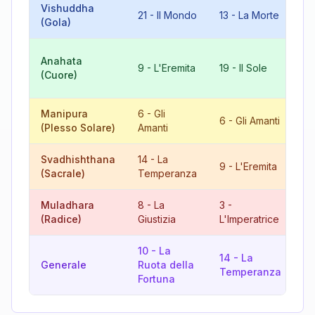
Vishuddha
21
-
Il Mondo
13
-
La Morte
7
(Gola)
10
Anahata
9
-
L'Eremita
19
-
Il Sole
Ru
(Cuore)
Fo
Manipura
6
-
Gli
12
6
-
Gli Amanti
(Plesso Solare)
Amanti
L'
Svadhishthana
14
-
La
9
-
L'Eremita
5
(Sacrale)
Temperanza
Muladhara
8
-
La
3
-
11
(Radice)
Giustizia
L'Imperatrice
Fo
10
-
La
14
-
La
15
Generale
Ruota della
Temperanza
Di
Fortuna