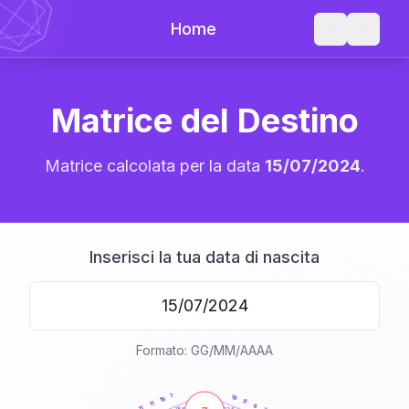
Home
Matrice del Destino
Matrice calcolata per la data
15/07/2024
.
Inserisci la tua data di nascita
Formato: GG/MM/AAAA
20
anni
7
18
18
11
11
6
11
21-22,5