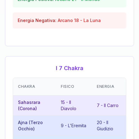
Energia Negativa:
Arcano
18
-
La Luna
I 7 Chakra
E
CHAKRA
FISICO
ENERGIA
(R
Sahasrara
15
-
Il
2
7
-
Il Carro
(Corona)
Diavolo
M
Ajna (Terzo
20
-
Il
11
9
-
L'Eremita
Occhio)
Giudizio
Fo