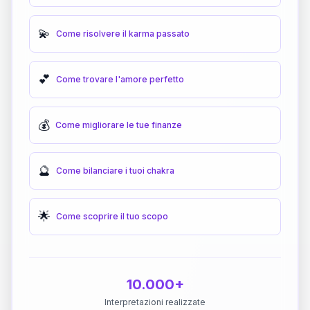
💫
Come risolvere il karma passato
💕
Come trovare l'amore perfetto
💰
Come migliorare le tue finanze
🔮
Come bilanciare i tuoi chakra
🌟
Come scoprire il tuo scopo
10.000+
Interpretazioni realizzate