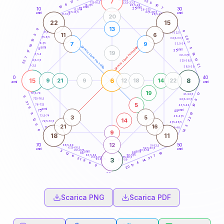
7
22
18,5-19
17
5
22,5-23,5
17,5-18,5
6
10
16-17,5
23,5-24
10
anni
7
anni
15
10
30
25
26-27,5
13,5-14
12,5-13,5
27,5-28,5
anni
anni
11-12,5
28,5-29
20
22
15
13
9
8
8,5-9
31-32,5
11
6
5
20
7,5-8,5
32,5-33,5
15
7
7
9
6-7,5
33,5-34
10
generazione maschile
generazione femminile
anni
5
5
anni
35
17
19
18
3,5-4
36-37,5
7
13
2,5-3,5
22
37,5-38,5
21
1-2,5
38,5-39
0
40
15
6
8
9
21
9
12
18
14
22
anni
anni
19
17
78,5-79
41-42,5
9
77,5-78,5
42,5-43,5
9
21
5
76-77,5
10
43,5-44
9
anni
anni
75
45
19
6
3
5
73,5-74
46-47,5
22
14
12
72,5-73,5
47,5-48,5
6
21
16
3
71-72,5
48,5-49
6
14
9
18
11
12
70
50
68,5-69
51-52,5
67,5-68,5
52,5-53,5
anni
anni
66-67,5
53,5-54
3
anni
anni
18
65
55
12
63,5-64
56-57,5
7
6
62,5-63,5
57,5-58,5
21
21
3
61-62,5
58,5-59
14
9
4
6
17
9
20
60
anni
Scarica PNG
Scarica PDF