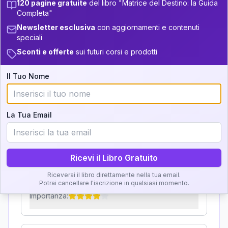
120 pagine gratuite
del libro "Matrice del Destino: la Guida
Zone della Matrice:
+
6
17
13.5-14
33.5-34
Completa"
Analisi, Significato e
Newsletter esclusiva
con aggiornamenti e contenuti
11
14-16
34-36
speciali
Interpretazione
11
16-17.5
36-37.5
Sconti e offerte
sui futuri corsi e prodotti
+
3
18
Clicca su ogni zona per leggere la definizione e
17.5-18.5
37.5-38.5
Il Tuo Nome
l'interpretazione!
+
5
7
18.5-19
38.5-39
GRATIS
La Tua Email
Zona del Ritratto
Importanza:
Ricevi il Libro Gratuito
Riceverai il libro direttamente nella tua email.
Karma Genitore-Figlio
Potrai cancellare l'iscrizione in qualsiasi momento.
Importanza: