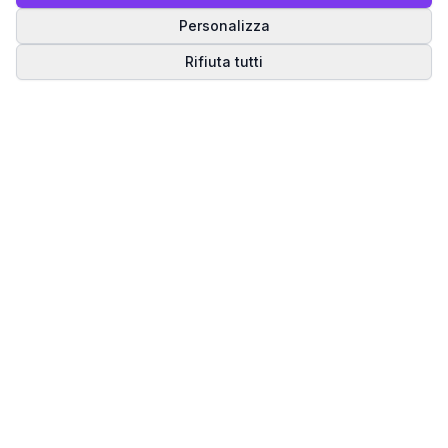
Personalizza
Rifiuta tutti
Matrice del Destino
Scopri il tuo percorso spirituale attraverso la