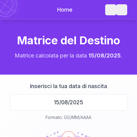
Home
Matrice del Destino
Matrice calcolata per la data
15/08/2025
.
Inserisci la tua data di nascita
Formato: GG/MM/AAAA
20
anni
11
5
21
15
7
22
13
21-22,5