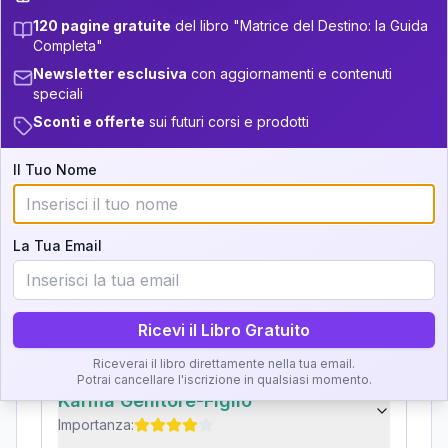
+
3
18
12.5-13.5
32.5-33.5
120 pagine gratuite
del libro "Matrice del Destino: la Guida
Completa"
Zone della Matrice:
+
4
4
13.5-14
33.5-34
Newsletter esclusiva
con aggiornamenti e contenuti
Analisi, Significato e
speciali
+
5
13
14-16
34-36
Sconti e offerte
sui futuri corsi e prodotti
Interpretazione
+
5
7
16-17.5
36-37.5
Il Tuo Nome
Clicca su ogni zona per leggere la definizione e
+
7
21
17.5-18.5
37.5-38.5
l'interpretazione!
11
18.5-19
38.5-39
La Tua Email
GRATIS
Zona del Ritratto
Importanza:
Ricevi il Libro Gratuito
Riceverai il libro direttamente nella tua email.
Potrai cancellare l'iscrizione in qualsiasi momento.
Karma Genitore-Figlio
Importanza: