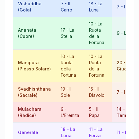
Vishuddha
7
-
Il
18
-
La
7
-
Il Carr
(Gola)
Carro
Luna
10
-
La
Anahata
17
-
La
Ruota
9
-
L'Erem
(Cuore)
Stella
della
Fortuna
10
-
La
10
-
La
Manipura
Ruota
Ruota
20
-
Il
(Plesso Solare)
della
della
Giudizio
Fortuna
Fortuna
Svadhishthana
19
-
Il
15
-
Il
7
-
Il Carr
(Sacrale)
Sole
Diavolo
Muladhara
9
-
5
-
Il
14
-
La
(Radice)
L'Eremita
Papa
Temperan
18
-
La
11
-
La
Generale
11
-
La For
Luna
Forza