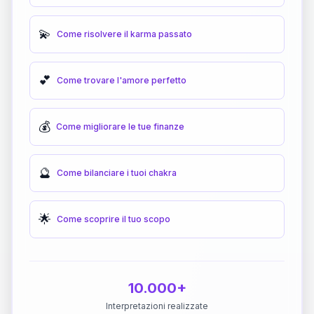
💫
Come risolvere il karma passato
💕
Come trovare l'amore perfetto
💰
Come migliorare le tue finanze
🔮
Come bilanciare i tuoi chakra
🌟
Come scoprire il tuo scopo
10.000+
Interpretazioni realizzate