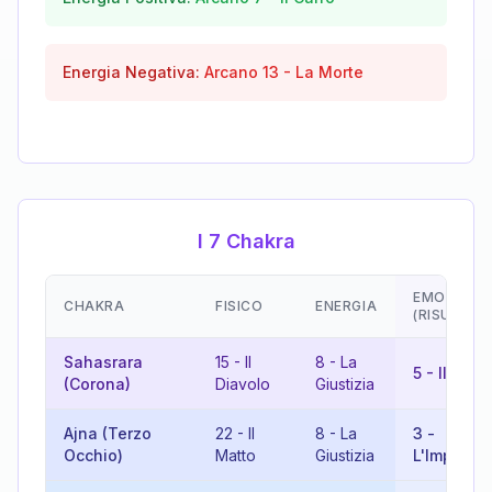
Energia Negativa:
Arcano
13
-
La Morte
I 7 Chakra
EMOZIONI
CHAKRA
FISICO
ENERGIA
(RISULTAT
Sahasrara
15
-
Il
8
-
La
5
-
Il Papa
(Corona)
Diavolo
Giustizia
Ajna (Terzo
22
-
Il
8
-
La
3
-
Occhio)
Matto
Giustizia
L'Imperatr