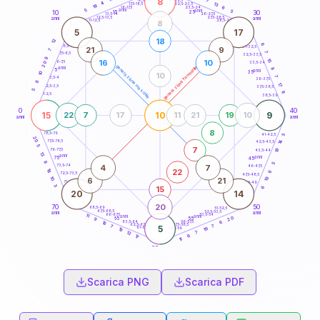
8
7
18,5-19
4
13
22,5-23,5
17,5-18,5
18
6
16-17,5
23,5-24
5
anni
anni
5
15
10
30
25
26-27,5
13,5-14
12,5-13,5
27,5-28,5
anni
anni
11-12,5
28,5-29
8
5
17
18
12
6
8,5-9
31-32,5
21
9
7
7
7,5-8,5
32,5-33,5
9
15
16
10
6-7,5
20
33,5-34
generazione maschile
generazione femminile
anni
8
5
anni
35
10
10
7
3,5-4
36-37,5
8
17
2,5-3,5
37,5-38,5
5
8
1-2,5
38,5-39
0
40
15
10
9
22
7
17
11
21
19
10
anni
anni
8
78,5-79
41-42,5
5
20
77,5-78,5
14
42,5-43,5
5
7
76-77,5
19
43,5-44
13
anni
anni
75
45
8
5
4
7
73,5-74
46-47,5
22
18
6
72,5-73,5
47,5-48,5
10
19
6
21
71-72,5
48,5-49
3
15
6
20
14
20
70
50
68,5-69
51-52,5
67,5-68,5
52,5-53,5
anni
anni
66-67,5
53,5-54
11
anni
anni
20
65
55
9
63,5-64
56-57,5
6
16
62,5-63,5
57,5-58,5
7
7
5
61-62,5
58,5-59
19
19
7
12
6
17
11
60
anni
Scarica PNG
Scarica PDF