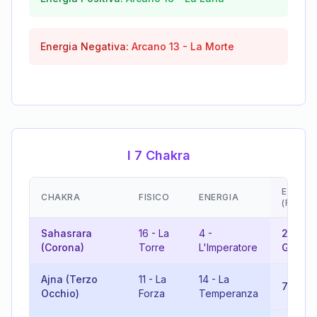
Energia Negativa:
Arcano
13
-
La Morte
I 7 Chakra
EMOZIO
CHAKRA
FISICO
ENERGIA
(RISUL
Sahasrara
16
-
La
4
-
20
-
Il
(Corona)
Torre
L'Imperatore
Giudiz
Ajna (Terzo
11
-
La
14
-
La
7
-
Il C
Occhio)
Forza
Temperanza