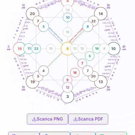
4
18
18,5-19
14
5
22,5-23,5
17,5-18,5
8
5
16-17,5
23,5-24
10
anni
anni
19
15
10
30
25
26-27,5
13,5-14
12,5-13,5
27,5-28,5
anni
anni
11-12,5
28,5-29
14
20
14
10
4
7
8,5-9
31-32,5
7
22
11
20
7,5-8,5
32,5-33,5
20
8
5
8
6-7,5
33,5-34
9
generazione maschile
generazione femminile
anni
6
5
anni
35
16
16
22
3,5-4
36-37,5
7
16
2,5-3,5
37,5-38,5
5
8
1-2,5
38,5-39
0
40
16
6
10
11
22
10
12
18
16
8
anni
anni
5
78,5-79
41-42,5
7
22
77,5-78,5
15
42,5-43,5
6
20
7
76-77,5
43,5-44
14
anni
anni
75
45
8
5
4
7
73,5-74
46-47,5
16
17
5
72,5-73,5
47,5-48,5
18
9
5
20
71-72,5
48,5-49
10
9
4
19
13
12
70
50
68,5-69
51-52,5
67,5-68,5
52,5-53,5
anni
anni
66-67,5
53,5-54
6
anni
anni
65
55
6
5
63,5-64
56-57,5
11
9
62,5-63,5
57,5-58,5
9
22
3
61-62,5
58,5-59
16
11
8
7
19
10
22
60
anni
Scarica PNG
Scarica PDF