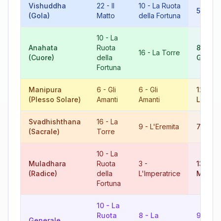
Vishuddha
22
-
Il
10
-
La Ruota
5
-
Il 
(Gola)
Matto
della Fortuna
10
-
La
Anahata
Ruota
8
-
La
16
-
La Torre
(Cuore)
della
Giustiz
Fortuna
Manipura
6
-
Gli
6
-
Gli
12
-
(Plesso Solare)
Amanti
Amanti
L'Appe
Svadhishthana
16
-
La
9
-
L'Eremita
7
-
Il C
(Sacrale)
Torre
10
-
La
Muladhara
Ruota
3
-
13
-
La
(Radice)
della
L'Imperatrice
Morte
Fortuna
10
-
La
Ruota
8
-
La
9
-
Generale