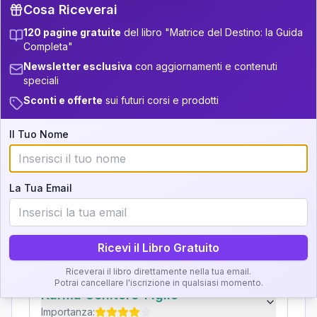
Cosa Riceverai
32.5-33.5
+
3
8
12.5-13.5
120 pagine gratuite
del libro "Matrice del Destino: la Guida
Completa"
Zone della Matrice:
33.5-34
+
3
14
13.5-14
Newsletter esclusiva
con aggiornamenti e contenuti
Analisi, Significato e
speciali
34-36
+
2
6
14-16
Interpretazione
Sconti e offerte
sui futuri corsi e prodotti
36-37.5
+
4
16
16-17.5
Il Tuo Nome
Clicca su ogni zona per leggere la definizione e
37.5-38.5
+
6
10
17.5-18.5
l'interpretazione!
38.5-39
+
3
14
18.5-19
La Tua Email
GRATIS
Zona del Ritratto
Importanza:
Ricevi il Libro Gratuito
Riceverai il libro direttamente nella tua email.
Potrai cancellare l'iscrizione in qualsiasi momento.
Karma Genitore-Figlio
Importanza: