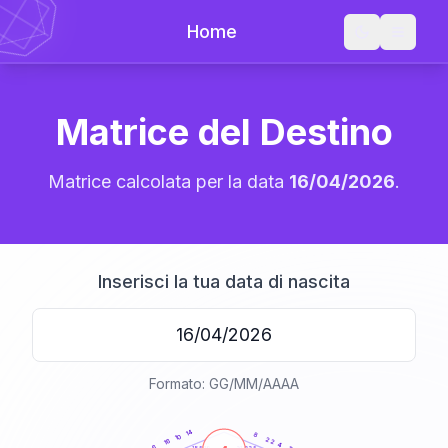
Home
Matrice del Destino
Matrice calcolata per la data
16/04/2026
.
Inserisci la tua data di nascita
Formato: GG/MM/AAAA
20
anni
14
8
10
22
16
4
6
21-22,5