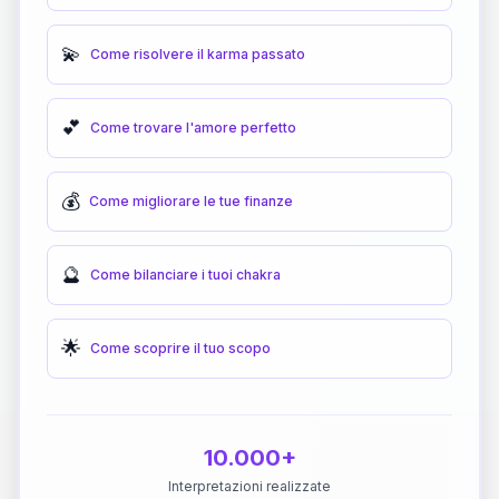
💫
Come risolvere il karma passato
💕
Come trovare l'amore perfetto
💰
Come migliorare le tue finanze
🔮
Come bilanciare i tuoi chakra
🌟
Come scoprire il tuo scopo
10.000+
Interpretazioni realizzate