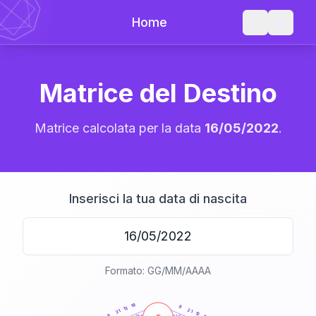
Home
Matrice del Destino
Matrice calcolata per la data
16/05/2022
.
Inserisci la tua data di nascita
Formato: GG/MM/AAAA
20
anni
18
8
13
21
21
10
8
21-22,5