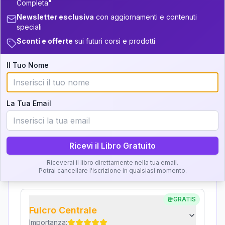
Completa"
Interpretazione
Newsletter esclusiva
con aggiornamenti e contenuti
+
7
21
36-37.5
16-17.5
speciali
Clicca su ogni zona per leggere la definizione e
37.5-38.5
+
5
13
Sconti e offerte
sui futuri corsi e prodotti
17.5-18.5
l'interpretazione!
38.5-39
+
3
18
18.5-19
Il Tuo Nome
GRATIS
Zona del Ritratto
Importanza:
La Tua Email
Ricevi il Libro Gratuito
Karma Genitore-Figlio
Importanza:
Riceverai il libro direttamente nella tua email.
Potrai cancellare l'iscrizione in qualsiasi momento.
GRATIS
Fulcro Centrale
Importanza: