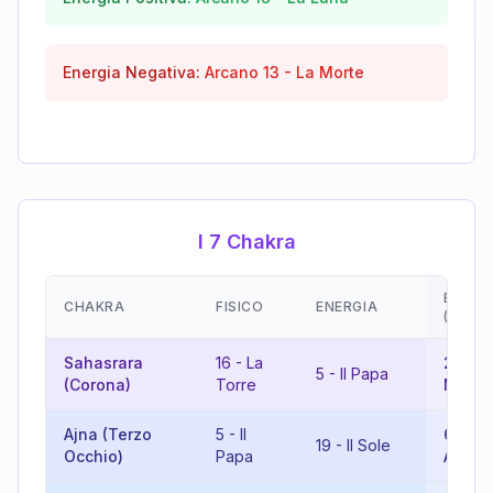
Energia Negativa:
Arcano
13
-
La Morte
I 7 Chakra
EMOZI
CHAKRA
FISICO
ENERGIA
(RISU
Sahasrara
16
-
La
21
-
Il
5
-
Il Papa
(Corona)
Torre
Mond
Ajna (Terzo
5
-
Il
6
-
Gli
19
-
Il Sole
Occhio)
Papa
Amant