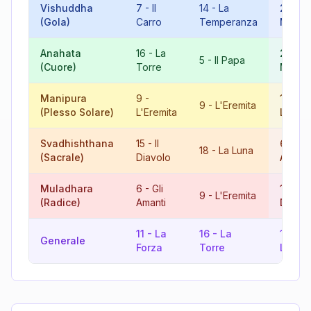
Vishuddha
7
-
Il
14
-
La
21
-
Il
(Gola)
Carro
Temperanza
Mond
Anahata
16
-
La
21
-
Il
5
-
Il Papa
(Cuore)
Torre
Mond
Manipura
9
-
18
-
L
9
-
L'Eremita
(Plesso Solare)
L'Eremita
Luna
Svadhishthana
15
-
Il
6
-
Gli
18
-
La Luna
(Sacrale)
Diavolo
Amant
Muladhara
6
-
Gli
15
-
Il
9
-
L'Eremita
(Radice)
Amanti
Diavo
11
-
La
16
-
La
18
-
L
Generale
Forza
Torre
Luna