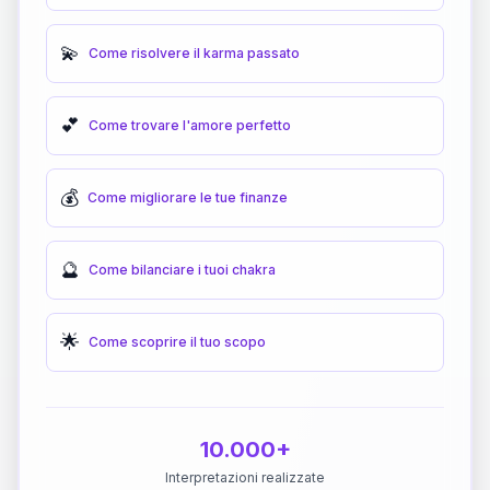
💫
Come risolvere il karma passato
💕
Come trovare l'amore perfetto
💰
Come migliorare le tue finanze
🔮
Come bilanciare i tuoi chakra
🌟
Come scoprire il tuo scopo
10.000+
Interpretazioni realizzate