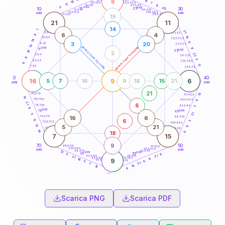
5
16
18,5-19
19
7
22,5-23,5
17,5-18,5
11
9
16-17,5
23,5-24
5
anni
anni
20
15
10
30
25
26-27,5
13,5-14
12,5-13,5
27,5-28,5
anni
anni
11-12,5
28,5-29
19
21
11
14
7
21
8,5-9
31-32,5
6
4
4
10
7,5-8,5
32,5-33,5
14
9
3
20
6-7,5
33,5-34
10
generazione maschile
generazione femminile
anni
17
5
anni
18
35
5
22
3,5-4
36-37,5
8
5
2,5-3,5
37,5-38,5
6
11
1-2,5
38,5-39
0
40
16
9
6
5
7
16
9
18
15
21
anni
anni
21
15
78,5-79
41-42,5
10
77,5-78,5
42,5-43,5
9
21
6
76-77,5
43,5-44
3
8
anni
anni
75
45
21
5
16
6
73,5-74
46-47,5
6
17
3
72,5-73,5
47,5-48,5
12
5
21
9
71-72,5
48,5-49
19
18
6
7
15
9
70
50
68,5-69
51-52,5
67,5-68,5
52,5-53,5
anni
anni
66-67,5
53,5-54
12
anni
anni
65
55
9
5
21
63,5-64
56-57,5
21
62,5-63,5
57,5-58,5
9
16
9
61-62,5
58,5-59
6
5
21
7
15
16
6
60
anni
Scarica PNG
Scarica PDF