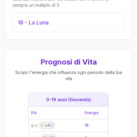
sempre un multiplo di 3.
18
-
La Luna
Prognosi di Vita
Scopri l'energia che influenza ogni periodo della tua
vita
0-19 anni (Gioventù)
19-39 
Età
Energia
Età
+
4
16
19-21
0-1