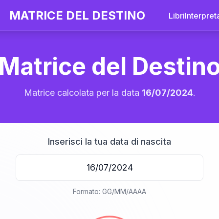
MATRICE DEL DESTINO
Libri
Interpret
Matrice del Destin
Matrice calcolata per la data
16/07/2024
.
Inserisci la tua data di nascita
20
Formato: GG/MM/AAAA
anni