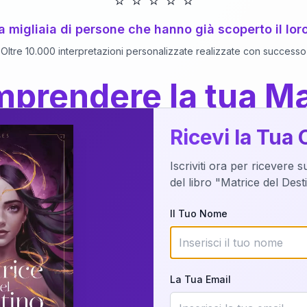
⭐
⭐
⭐
⭐
⭐
 a migliaia di persone che hanno già scoperto il lor
Oltre 10.000 interpretazioni personalizzate realizzate con successo
prendere la tua Ma
a del Libro
dettaglio?
Ricevi la Tua 
Iscriviti ora per ricevere 
o della tua Matrice del Destino attraverso una n
del libro "Matrice del Des
nalizzata o studiando attraverso il manuale com
Il Tuo Nome
Richiedi Interpretazione
La Tua Email
✨
Interpretazione personalizzata