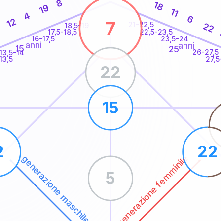
8
18
19
11
4
6
12
7
21-22,5
22
18,5-19
1
22,5-23,5
17,5-18,5
16-17,5
23,5-24
anni
anni
15
25
26-27,5
13,5-14
13,5
27,5
22
15
2
22
generazione femminile
generazione maschile
5