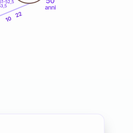
50
51-52,5
53,5
anni
22
10
8