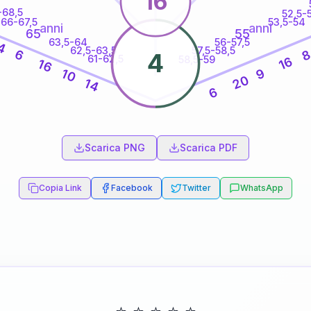
16
-68,5
52,5-
66-67,5
53,5-54
anni
anni
65
55
63,5-64
56-57,5
4
62,5-63,5
57,5-58,5
6
4
61-62,5
58,5-59
16
16
9
10
20
14
6
60
anni
Scarica PNG
Scarica PDF
Copia Link
Facebook
Twitter
WhatsApp