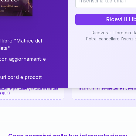
⚡
Consegna in 48 ore
Ricevi il Li
Scopri il Libro
Riceverai il libro diret
Potrai cancellare l'iscriz
📚
Guida completa
 libro "Matrice del
leta"
on aggiornamenti e
uri corsi e prodotti
📚
arziale gratuita
P.P.S.
zione parziale gratuita della tua
Iscriviti alla newsletter e ricevi
a qui!)
Cosa scoprirai nella tua interpretazione: