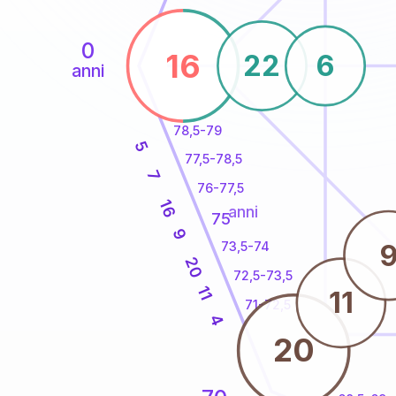
0
16
22
6
anni
78,5-79
5
77,5-78,5
7
76-77,5
16
anni
75
9
73,5-74
20
72,5-73,5
11
11
71-72,5
4
20