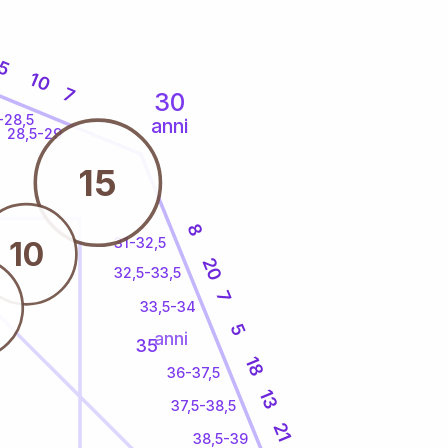
5
10
7
30
-28,5
anni
28,5-29
15
8
31-32,5
10
20
32,5-33,5
7
33,5-34
5
anni
35
18
36-37,5
13
37,5-38,5
21
38,5-39