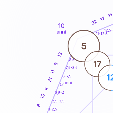
1
17
22
10
12,5-
anni
11-12,5
5
13
8,5-9
17
8
7,5-8,5
11
1
6-7,5
21
anni
5
4
3,5-4
10
2,5-3,5
8
1-2,5