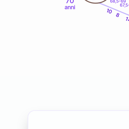
70
68,5-69
67,5
anni
10
8
1