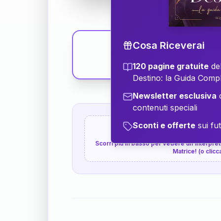
Cosa Riceverai
120 pagine gratuite
del
Destino: la Guida Comp
Newsletter esclusiva
c
contenuti speciali
Sconti e offerte
sui fut
👇
P.S. Interpretazione p
Scorri più in basso per vedere un'interpreta
Matrice! (o clicc