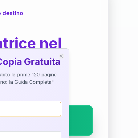
o destino
trice nel
Copia Gratuita
Close
subito le prime 120 pagine
ostra interpretazione
tino: la Guida Completa"
pleto.