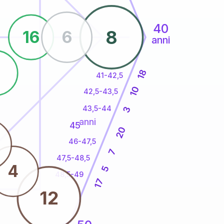
40
8
16
6
anni
8
18
41-42,5
10
42,5-43,5
43,5-44
3
anni
45
20
46-47,5
7
47,5-48,5
4
5
48,5-49
17
12