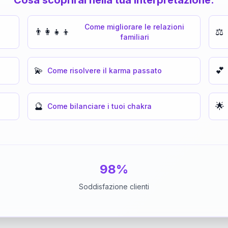
Come migliorare le relazioni
👨‍👩‍👧‍👦
⚖️
familiari
💫
💕
Come risolvere il karma passato
🔮
🌟
Come bilanciare i tuoi chakra
98%
Soddisfazione clienti