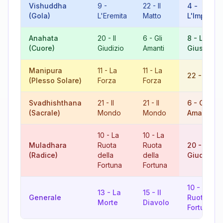
Vishuddha
9
-
22
-
Il
4
-
(Gola)
L'Eremita
Matto
L'Imperat
Anahata
20
-
Il
6
-
Gli
8
-
La
(Cuore)
Giudizio
Amanti
Giustizia
Manipura
11
-
La
11
-
La
22
-
Il Ma
(Plesso Solare)
Forza
Forza
Svadhishthana
21
-
Il
21
-
Il
6
-
Gli
(Sacrale)
Mondo
Mondo
Amanti
10
-
La
10
-
La
Muladhara
Ruota
Ruota
20
-
Il
(Radice)
della
della
Giudizio
Fortuna
Fortuna
10
-
La
13
-
La
15
-
Il
Generale
Ruota del
Morte
Diavolo
Fortuna