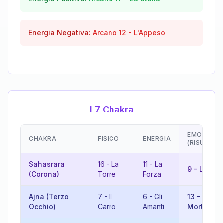
Energia Negativa:
Arcano
12
-
L'Appeso
I 7 Chakra
EMOZIONI
CHAKRA
FISICO
ENERGIA
(RISULTAT
Sahasrara
16
-
La
11
-
La
9
-
L'Erem
(Corona)
Torre
Forza
Ajna (Terzo
7
-
Il
6
-
Gli
13
-
La
Occhio)
Carro
Amanti
Morte