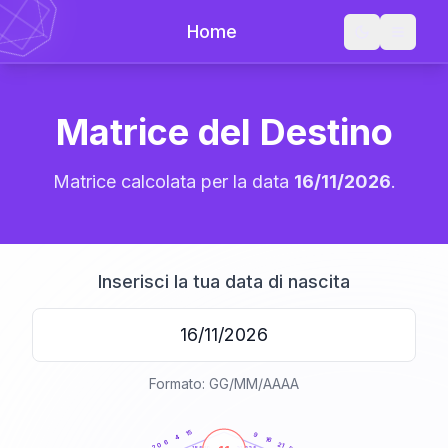
Home
Matrice del Destino
Matrice calcolata per la data
16/11/2026
.
Inserisci la tua data di nascita
Formato: GG/MM/AAAA
20
anni
15
9
4
16
6
21
20
21-22,5