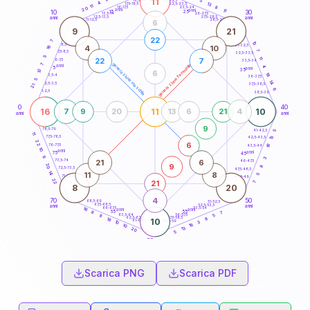
11
5
18,5-19
4
13
22,5-23,5
17,5-18,5
11
8
16-17,5
23,5-24
20
anni
anni
11
15
10
30
25
26-27,5
13,5-14
12,5-13,5
27,5-28,5
anni
anni
11-12,5
28,5-29
6
9
21
22
7
10
8,5-9
31-32,5
4
10
16
7
7,5-8,5
32,5-33,5
5
11
22
7
6-7,5
33,5-34
7
generazione maschile
generazione femminile
anni
4
5
anni
12
35
6
18
3,5-4
36-37,5
5
14
2,5-3,5
37,5-38,5
21
6
1-2,5
38,5-39
0
40
16
11
10
7
9
20
13
6
21
4
anni
anni
9
78,5-79
41-42,5
5
11
77,5-78,5
13
42,5-43,5
22
6
76-77,5
16
43,5-44
10
anni
anni
75
45
6
3
21
6
73,5-74
46-47,5
9
20
8
72,5-73,5
47,5-48,5
14
11
8
5
71-72,5
48,5-49
22
21
7
8
20
4
70
50
68,5-69
51-52,5
67,5-68,5
52,5-53,5
anni
anni
66-67,5
53,5-54
16
anni
anni
65
55
7
8
63,5-64
56-57,5
5
8
62,5-63,5
57,5-58,5
8
18
10
61-62,5
58,5-59
3
10
16
10
13
20
5
60
anni
Scarica PNG
Scarica PDF