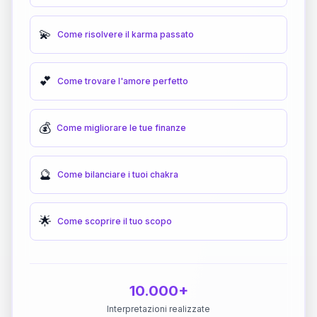
💫
Come risolvere il karma passato
💕
Come trovare l'amore perfetto
💰
Come migliorare le tue finanze
🔮
Come bilanciare i tuoi chakra
🌟
Come scoprire il tuo scopo
10.000+
Interpretazioni realizzate