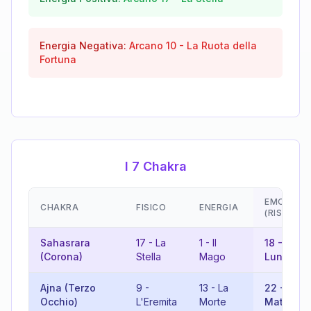
Energia Negativa:
Arcano
10
-
La Ruota della
Fortuna
I 7 Chakra
EMOZIONI
CHAKRA
FISICO
ENERGIA
(RISULTA
Sahasrara
17
-
La
1
-
Il
18
-
La
(Corona)
Stella
Mago
Luna
Ajna (Terzo
9
-
13
-
La
22
-
Il
Occhio)
L'Eremita
Morte
Matto