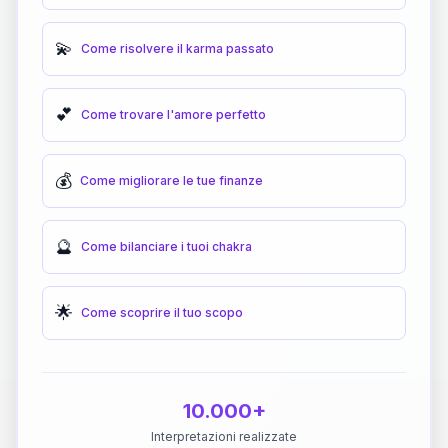
💫
Come risolvere il karma passato
💕
Come trovare l'amore perfetto
💰
Come migliorare le tue finanze
🔮
Come bilanciare i tuoi chakra
🌟
Come scoprire il tuo scopo
10.000+
Interpretazioni realizzate