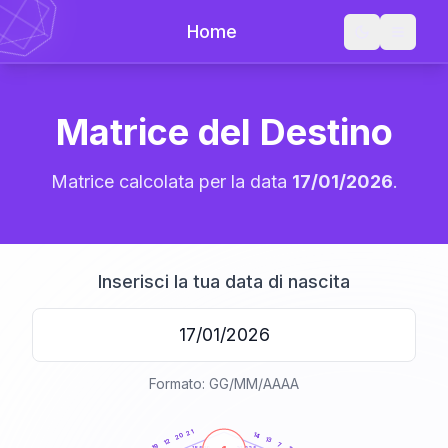
Home
Matrice del Destino
Matrice calcolata per la data
17/01/2026
.
Inserisci la tua data di nascita
Formato: GG/MM/AAAA
20
anni
21
14
20
13
12
7
19
21-22,5