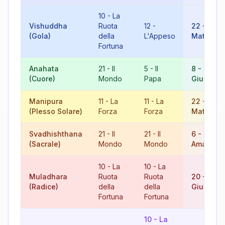
10
-
La
Vishuddha
Ruota
12
-
22
-
Il
(Gola)
della
L'Appeso
Matto
Fortuna
Anahata
21
-
Il
5
-
Il
8
-
La
(Cuore)
Mondo
Papa
Giustizia
Manipura
11
-
La
11
-
La
22
-
Il
(Plesso Solare)
Forza
Forza
Matto
Svadhishthana
21
-
Il
21
-
Il
6
-
Gli
(Sacrale)
Mondo
Mondo
Amanti
10
-
La
10
-
La
Muladhara
Ruota
Ruota
20
-
Il
(Radice)
della
della
Giudizio
Fortuna
Fortuna
10
-
La