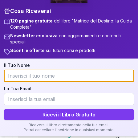
31-32.5
+
6
10
11-12.5
Cosa Riceverai
32.5-33.5
+
6
10
12.5-13.5
120 pagine gratuite
del libro "Matrice del Destino: la Guida
Completa"
Zone della Matrice:
33.5-34
11
13.5-14
Newsletter esclusiva
con aggiornamenti e contenuti
Analisi, Significato e
speciali
34-36
+
6
19
14-16
Interpretazione
Sconti e offerte
sui futuri corsi e prodotti
36-37.5
+
4
12
16-17.5
Clicca su ogni zona per leggere la definizione e
Il Tuo Nome
37.5-38.5
+
6
20
17.5-18.5
l'interpretazione!
38.5-39
+
7
21
18.5-19
La Tua Email
GRATIS
Zona del Ritratto
Importanza:
Ricevi il Libro Gratuito
Riceverai il libro direttamente nella tua email.
Potrai cancellare l'iscrizione in qualsiasi momento.
Karma Genitore-Figlio