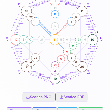
1
12
18,5-19
11
17
22,5-23,5
17,5-18,5
10
5
16-17,5
23,5-24
10
anni
anni
16
15
10
30
25
26-27,5
13,5-14
12,5-13,5
27,5-28,5
anni
anni
11-12,5
28,5-29
13
18
11
12
8
16
8,5-9
31-32,5
22
17
8
5
7,5-8,5
32,5-33,5
16
8
4
6
6-7,5
33,5-34
8
generazione maschile
generazione femminile
anni
21
5
anni
35
15
5
7
3,5-4
36-37,5
7
4
2,5-3,5
37,5-38,5
6
14
1-2,5
38,5-39
0
40
17
11
10
9
10
21
13
6
21
4
anni
anni
9
78,5-79
41-42,5
5
6
77,5-78,5
13
42,5-43,5
7
6
76-77,5
16
43,5-44
15
anni
anni
75
45
8
3
22
6
73,5-74
46-47,5
7
9
8
72,5-73,5
47,5-48,5
17
4
8
5
71-72,5
48,5-49
8
21
7
9
20
4
70
50
68,5-69
51-52,5
67,5-68,5
52,5-53,5
anni
anni
66-67,5
53,5-54
19
anni
anni
65
55
7
10
63,5-64
56-57,5
5
11
62,5-63,5
57,5-58,5
8
19
10
61-62,5
58,5-59
3
3
16
11
13
21
5
60
anni
Scarica PNG
Scarica PDF