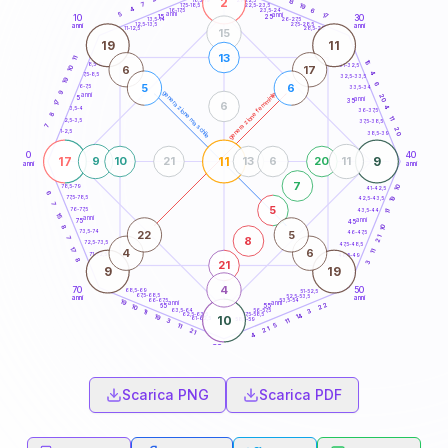
2
13
18,5-19
7
19
22,5-23,5
17,5-18,5
4
6
16-17,5
23,5-24
5
anni
anni
17
15
10
30
25
26-27,5
13,5-14
12,5-13,5
27,5-28,5
anni
anni
11-12,5
28,5-29
15
19
11
13
11
15
8,5-9
31-32,5
6
17
10
4
7,5-8,5
32,5-33,5
19
6
5
6
6-7,5
33,5-34
9
generazione maschile
generazione femminile
anni
20
5
anni
35
17
6
4
3,5-4
36-37,5
8
11
2,5-3,5
37,5-38,5
7
20
1-2,5
38,5-39
0
40
17
11
9
9
10
21
13
6
20
11
anni
anni
7
10
78,5-79
41-42,5
6
77,5-78,5
19
42,5-43,5
7
5
76-77,5
43,5-44
11
15
anni
anni
75
45
10
8
22
5
73,5-74
46-47,5
7
21
8
72,5-73,5
47,5-48,5
17
4
6
11
71-72,5
48,5-49
8
21
3
9
19
4
70
50
68,5-69
51-52,5
67,5-68,5
52,5-53,5
anni
anni
66-67,5
53,5-54
19
anni
anni
22
65
55
10
63,5-64
56-57,5
3
11
62,5-63,5
57,5-58,5
14
19
10
61-62,5
58,5-59
3
11
5
11
21
21
4
60
anni
Scarica PNG
Scarica PDF