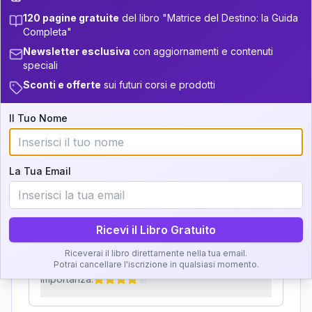
32.5-33.5
120 pagine gratuite
del libro "Matrice del Destino: la Guida
Zone della Matrice:
+
5
7
13.5-14
33.5-34
Completa"
Analisi, Significato e
Newsletter esclusiva
con aggiornamenti e contenuti
+
7
21
14-16
34-36
speciali
Interpretazione
+
3
8
Sconti e offerte
sui futuri corsi e prodotti
16-17.5
36-37.5
Clicca su ogni zona per leggere la definizione e
5
17.5-18.5
37.5-38.5
Il Tuo Nome
l'interpretazione!
+
5
7
18.5-19
38.5-39
GRATIS
La Tua Email
Zona del Ritratto
Importanza:
Ricevi il Libro Gratuito
Riceverai il libro direttamente nella tua email.
Karma Genitore-Figlio
Potrai cancellare l'iscrizione in qualsiasi momento.
Importanza: