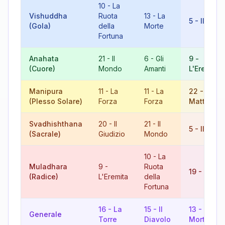
10
-
La
Vishuddha
Ruota
13
-
La
5
-
Il Papa
(Gola)
della
Morte
Fortuna
Anahata
21
-
Il
6
-
Gli
9
-
(Cuore)
Mondo
Amanti
L'Eremita
Manipura
11
-
La
11
-
La
22
-
Il
(Plesso Solare)
Forza
Forza
Matto
Svadhishthana
20
-
Il
21
-
Il
5
-
Il Papa
(Sacrale)
Giudizio
Mondo
10
-
La
Muladhara
9
-
Ruota
19
-
Il Sol
(Radice)
L'Eremita
della
Fortuna
16
-
La
15
-
Il
13
-
La
Generale
Torre
Diavolo
Morte