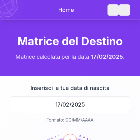
Home
Matrice del Destino
Matrice calcolata per la data
17/02/2025
.
Inserisci la tua data di nascita
Formato: GG/MM/AAAA
20
anni
7
17
5
15
8
10
21
21-22,5