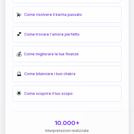
💫
Come risolvere il karma passato
💕
Come trovare l'amore perfetto
💰
Come migliorare le tue finanze
🔮
Come bilanciare i tuoi chakra
🌟
Come scoprire il tuo scopo
10.000+
Interpretazioni realizzate