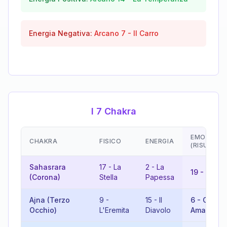
Energia Negativa:
Arcano
7
-
Il Carro
I 7 Chakra
EMOZIONI
CHAKRA
FISICO
ENERGIA
(RISULTAT
Sahasrara
17
-
La
2
-
La
19
-
Il Sol
(Corona)
Stella
Papessa
Ajna (Terzo
9
-
15
-
Il
6
-
Gli
Occhio)
L'Eremita
Diavolo
Amanti