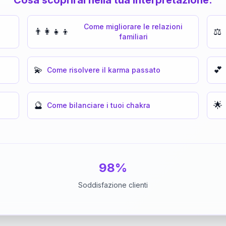
Come migliorare le relazioni
👨‍👩‍👧‍👦
⚖️
familiari
💫
💕
Come risolvere il karma passato
🔮
🌟
Come bilanciare i tuoi chakra
98%
Soddisfazione clienti