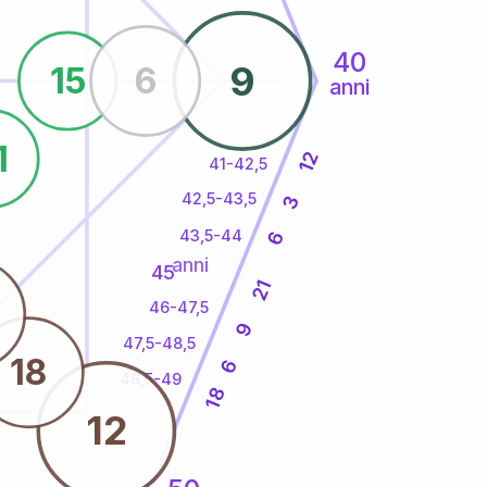
40
9
15
6
anni
1
12
41-42,5
42,5-43,5
3
43,5-44
6
anni
45
21
46-47,5
9
47,5-48,5
18
6
48,5-49
18
12