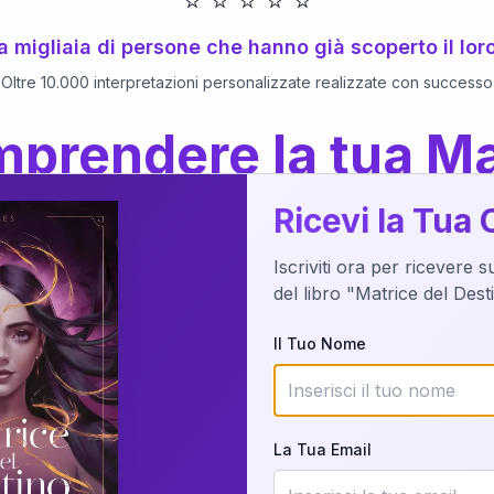
⭐
⭐
⭐
⭐
⭐
 a migliaia di persone che hanno già scoperto il lor
Oltre 10.000 interpretazioni personalizzate realizzate con successo
prendere la tua Ma
a del Libro
dettaglio?
Ricevi la Tua 
Iscriviti ora per ricevere 
o della tua Matrice del Destino attraverso una n
del libro "Matrice del Des
nalizzata o studiando attraverso il manuale com
Il Tuo Nome
Richiedi Interpretazione
La Tua Email
✨
Interpretazione personalizzata