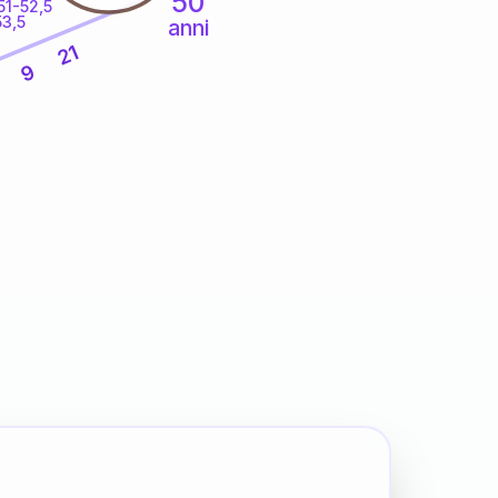
50
51-52,5
53,5
anni
21
9
6