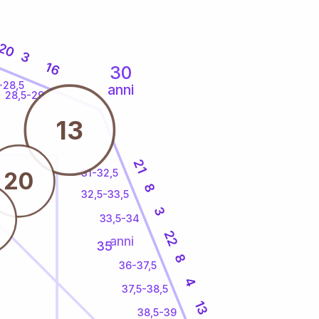
20
3
16
30
-28,5
anni
28,5-29
13
21
31-32,5
20
8
32,5-33,5
3
33,5-34
22
anni
35
8
36-37,5
4
37,5-38,5
13
38,5-39