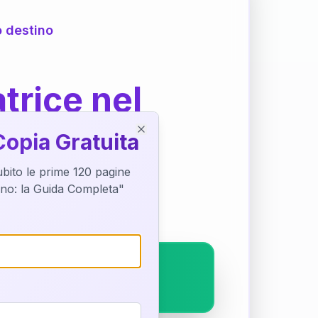
o destino
trice nel
Copia Gratuita
Close
subito le prime 120 pagine
ostra interpretazione
tino: la Guida Completa"
pleto.