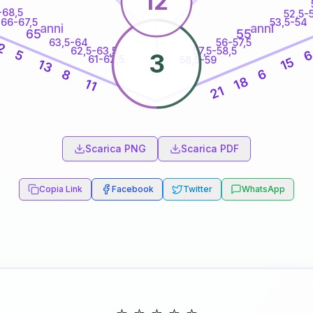
12
-68,5
52,5-
66-67,5
53,5-54
anni
anni
65
55
63,5-64
56-57,5
2
62,5-63,5
57,5-58,5
5
3
61-62,5
58,5-59
15
13
6
8
18
11
21
60
anni
Scarica PNG
Scarica PDF
Copia Link
Facebook
Twitter
WhatsApp