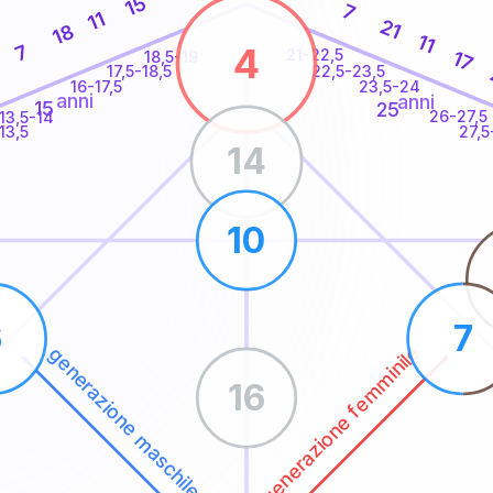
15
7
11
21
18
11
4
7
21-22,5
17
18,5-19
7
22,5-23,5
17,5-18,5
16-17,5
23,5-24
anni
anni
15
25
26-27,5
13,5-14
13,5
27,5
14
10
6
7
generazione femminile
generazione maschile
16