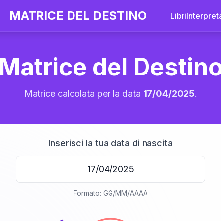
MATRICE DEL DESTINO
Libri
Interpret
Matrice del Destin
Matrice calcolata per la data
17/04/2025
.
Inserisci la tua data di nascita
20
Formato: GG/MM/AAAA
anni