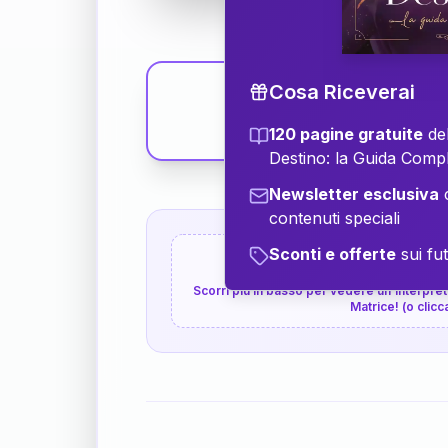
Cosa Riceverai
120 pagine gratuite
del
Destino: la Guida Comp
Newsletter esclusiva
c
contenuti speciali
Sconti e offerte
sui fut
👇
P.S. Interpretazione p
Scorri più in basso per vedere un'interpreta
Matrice! (o clicc