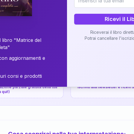
⚡
Consegna in 48 ore
Ricevi il Li
Scopri il Libro
Riceverai il libro diret
Potrai cancellare l'iscriz
📚
Guida completa
 libro "Matrice del
leta"
on aggiornamenti e
uri corsi e prodotti
📚
arziale gratuita
P.P.S.
zione parziale gratuita della tua
Iscriviti alla newsletter e ricevi
a qui!)
Cosa scoprirai nella tua interpretazione: