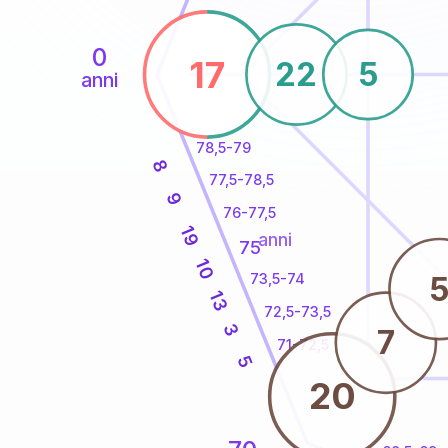
0
17
22
5
anni
78,5-79
8
77,5-78,5
9
76-77,5
19
anni
75
10
73,5-74
13
72,5-73,5
3
7
71-72,5
5
20