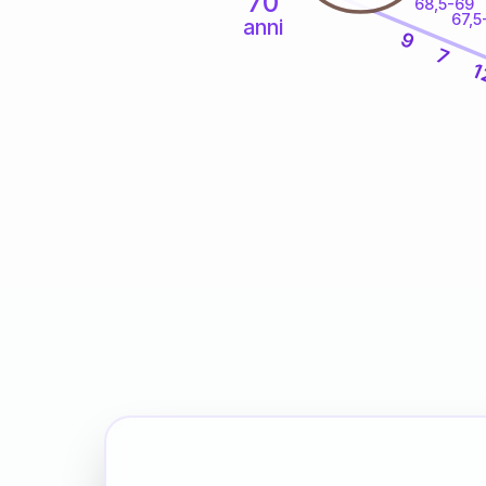
70
68,5-69
67,5
anni
9
7
1