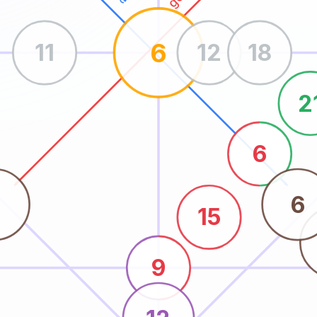
6
11
12
18
2
6
5
6
15
9