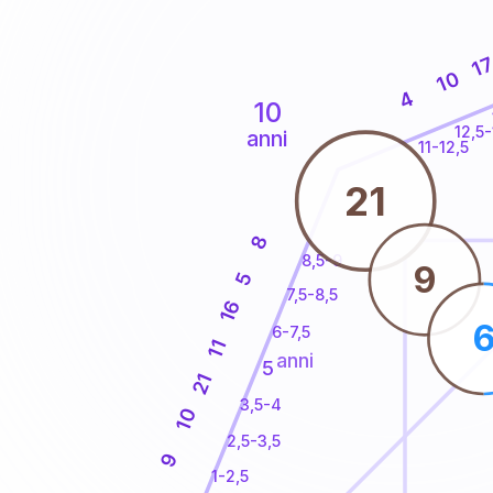
1
10
4
10
12,5-
anni
11-12,5
21
8
8,5-9
9
5
7,5-8,5
16
6-7,5
11
anni
5
21
3,5-4
10
2,5-3,5
9
1-2,5