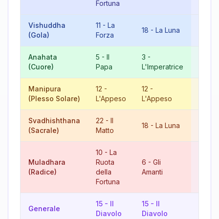
Fortuna
Vishuddha
11
-
La
18
-
La Luna
11
-
L
(Gola)
Forza
Anahata
5
-
Il
3
-
8
-
La
(Cuore)
Papa
L'Imperatrice
Giust
Manipura
12
-
12
-
6
-
Gl
(Plesso Solare)
L'Appeso
L'Appeso
Amant
Svadhishthana
22
-
Il
4
-
18
-
La Luna
(Sacrale)
Matto
L'Imp
10
-
La
Muladhara
Ruota
6
-
Gli
16
-
L
(Radice)
della
Amanti
Torre
Fortuna
15
-
Il
15
-
Il
12
-
Generale
Diavolo
Diavolo
L'App