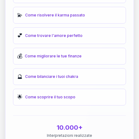
💫
Come risolvere il karma passato
💕
Come trovare l'amore perfetto
💰
Come migliorare le tue finanze
🔮
Come bilanciare i tuoi chakra
🌟
Come scoprire il tuo scopo
10.000+
Interpretazioni realizzate