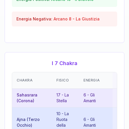
Energia Negativa:
Arcano
8
-
La Giustizia
I 7 Chakra
EMOZ
CHAKRA
FISICO
ENERGIA
(RISU
Sahasrara
17
-
La
6
-
Gli
5
-
Il
(Corona)
Stella
Amanti
10
-
La
Ajna (Terzo
Ruota
6
-
Gli
16
-
L
Occhio)
della
Amanti
Torre