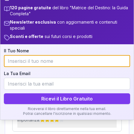
120 pagine gratuite
del libro "Matrice del Destino: la Guida
Zone della Matrice:
33.5-34
+
4
9
13.5-14
Completa"
Analisi, Significato e
11
34-36
Newsletter esclusiva
con aggiornamenti e contenuti
14-16
speciali
Interpretazione
+
6
10
16-17.5
36-37.5
Sconti e offerte
sui futuri corsi e prodotti
Clicca su ogni zona per leggere la definizione e
+
6
17
17.5-18.5
37.5-38.5
Il Tuo Nome
l'interpretazione!
5
18.5-19
38.5-39
GRATIS
La Tua Email
Zona del Ritratto
Importanza:
Ricevi il Libro Gratuito
Riceverai il libro direttamente nella tua email.
Karma Genitore-Figlio
Potrai cancellare l'iscrizione in qualsiasi momento.
Importanza: