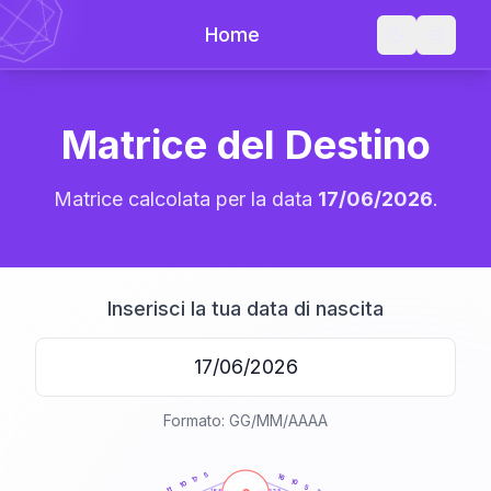
Home
Matrice del Destino
Matrice calcolata per la data
17/06/2026
.
Inserisci la tua data di nascita
Formato: GG/MM/AAAA
20
anni
5
16
17
10
10
5
11
21-22,5