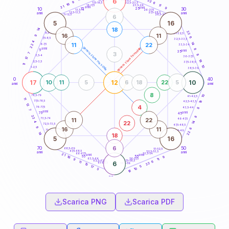
6
22
18,5-19
9
6
22,5-23,5
17,5-18,5
16
11
16-17,5
23,5-24
21
anni
anni
9
15
10
30
25
26-27,5
13,5-14
12,5-13,5
27,5-28,5
anni
anni
11-12,5
28,5-29
6
5
16
18
14
22
8,5-9
31-32,5
16
11
9
6
7,5-8,5
32,5-33,5
4
14
11
22
6-7,5
22
33,5-34
generazione maschile
generazione femminile
anni
8
5
anni
35
3
7
8
3,5-4
36-37,5
12
18
2,5-3,5
37,5-38,5
11
10
1-2,5
38,5-39
0
40
17
12
10
10
11
5
6
18
22
5
anni
anni
8
10
78,5-79
41-42,5
11
18
77,5-78,5
42,5-43,5
12
4
76-77,5
43,5-44
8
7
anni
anni
75
45
22
8
11
22
73,5-74
46-47,5
22
4
14
72,5-73,5
47,5-48,5
9
16
11
6
71-72,5
48,5-49
22
14
18
5
16
6
70
50
68,5-69
51-52,5
67,5-68,5
52,5-53,5
anni
anni
66-67,5
53,5-54
21
anni
anni
65
55
9
16
63,5-64
56-57,5
11
9
62,5-63,5
57,5-58,5
6
11
6
22
61-62,5
58,5-59
10
5
17
10
5
16
60
anni
Scarica PNG
Scarica PDF