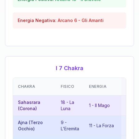
Energia Negativa:
Arcano
6
-
Gli Amanti
I 7 Chakra
EMOZ
CHAKRA
FISICO
ENERGIA
(RISU
Sahasrara
18
-
La
1
-
Il Mago
19
-
I
(Corona)
Luna
Ajna (Terzo
9
-
20
-
Il
11
-
La Forza
Occhio)
L'Eremita
Giudi