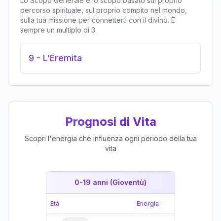
Lo Scopo Generale è lo scopo basato sul proprio
percorso spirituale, sul proprio compito nel mondo,
sulla tua missione per connetterti con il divino. È
sempre un multiplo di 3.
9
-
L'Eremita
Prognosi di Vita
Scopri l'energia che influenza ogni periodo della tua
vita
0-19 anni (Gioventù)
19-39 
Età
Energia
Età