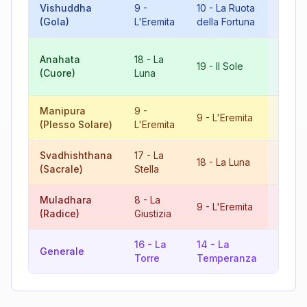
Vishuddha
9
-
10
-
La Ruota
19
-
I
(Gola)
L'Eremita
della Fortuna
10
-
L
Anahata
18
-
La
19
-
Il Sole
Ruota
(Cuore)
Luna
Fortu
Manipura
9
-
18
-
L
9
-
L'Eremita
(Plesso Solare)
L'Eremita
Luna
Svadhishthana
17
-
La
8
-
La
18
-
La Luna
(Sacrale)
Stella
Giust
Muladhara
8
-
La
17
-
L
9
-
L'Eremita
(Radice)
Giustizia
Stella
16
-
La
14
-
La
12
-
Generale
Torre
Temperanza
L'App