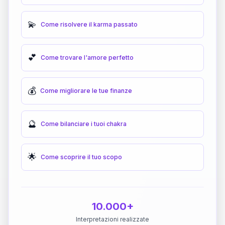
💫
Come risolvere il karma passato
💕
Come trovare l'amore perfetto
💰
Come migliorare le tue finanze
🔮
Come bilanciare i tuoi chakra
🌟
Come scoprire il tuo scopo
10.000+
Interpretazioni realizzate