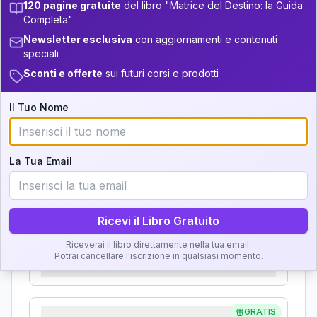
Zone della Matrice:
5
33.5-34
13.5-14
120 pagine gratuite
del libro "Matrice del Destino: la Guida
Completa"
Analisi, Significato e
+
6
20
14-16
34-36
Newsletter esclusiva
con aggiornamenti e contenuti
Interpretazione
speciali
5
16-17.5
36-37.5
Sconti e offerte
sui futuri corsi e prodotti
Clicca su ogni zona per leggere la definizione e
+
7
21
17.5-18.5
37.5-38.5
l'interpretazione!
Il Tuo Nome
22
18.5-19
38.5-39
GRATIS
Zona del Ritratto
La Tua Email
Importanza:
Ricevi il Libro Gratuito
Karma Genitore-Figlio
Riceverai il libro direttamente nella tua email.
Potrai cancellare l'iscrizione in qualsiasi momento.
Importanza:
GRATIS