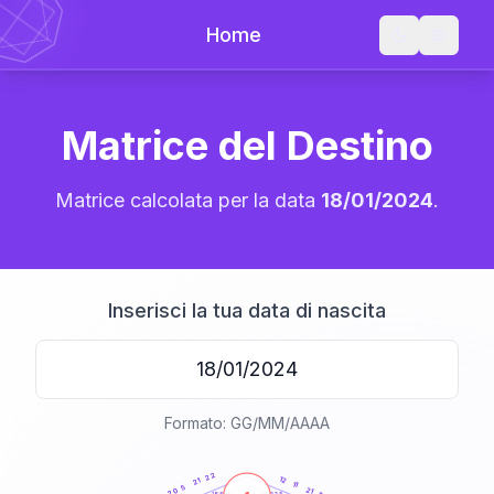
Home
Matrice del Destino
Matrice calcolata per la data
18/01/2024
.
Inserisci la tua data di nascita
Formato: GG/MM/AAAA
20
anni
22
12
21
11
5
21
20
21-22,5