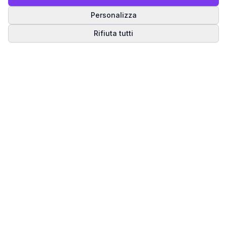
Personalizza
Rifiuta tutti
Matrice del Destino
Scopri il tuo percorso spirituale attraverso la