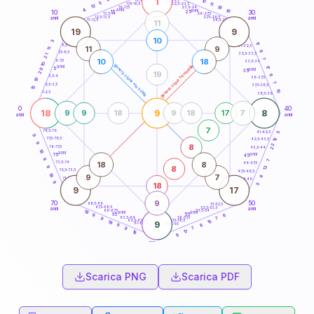
1
10
18,5-19
5
11
22,5-23,5
17,5-18,5
12
19
16-17,5
23,5-24
4
anni
anni
10
15
10
30
25
26-27,5
13,5-14
12,5-13,5
27,5-28,5
anni
anni
11-12,5
28,5-29
11
19
9
10
3
17
8,5-9
31-32,5
11
9
11
8
7,5-8,5
32,5-33,5
21
7
10
18
6-7,5
33,5-34
10
generazione maschile
generazione femminile
anni
17
5
anni
20
35
19
6
3,5-4
36-37,5
10
7
2,5-3,5
37,5-38,5
10
15
1-2,5
38,5-39
0
40
18
9
8
9
9
18
9
18
17
7
anni
anni
7
78,5-79
41-42,5
5
9
77,5-78,5
15
42,5-43,5
9
22
8
76-77,5
43,5-44
18
anni
anni
75
45
9
7
18
8
73,5-74
46-47,5
8
9
13
72,5-73,5
47,5-48,5
18
9
7
6
71-72,5
48,5-49
9
18
5
9
17
9
70
50
68,5-69
51-52,5
67,5-68,5
52,5-53,5
anni
anni
66-67,5
53,5-54
18
anni
anni
65
55
6
9
63,5-64
56-57,5
7
9
62,5-63,5
57,5-58,5
15
18
9
61-62,5
58,5-59
8
9
7
9
17
18
8
60
anni
Scarica PNG
Scarica PDF