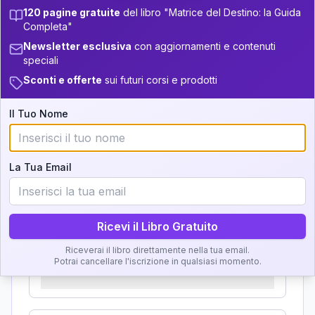
Zone della Matrice:
+
6
10
13.5-14
120 pagine gratuite
del libro "Matrice del Destino: la Guida
33.5-34
Completa"
Analisi, Significato e
22
14-16
34-36
Newsletter esclusiva
con aggiornamenti e contenuti
Interpretazione
speciali
+
6
10
16-17.5
36-37.5
Sconti e offerte
sui futuri corsi e prodotti
+
2
6
Clicca su ogni zona per leggere la definizione e
17.5-18.5
37.5-38.5
l'interpretazione!
Il Tuo Nome
+
3
8
18.5-19
38.5-39
GRATIS
Zona del Ritratto
La Tua Email
Importanza:
Ricevi il Libro Gratuito
Riceverai il libro direttamente nella tua email.
Karma Genitore-Figlio
Potrai cancellare l'iscrizione in qualsiasi momento.
Importanza: