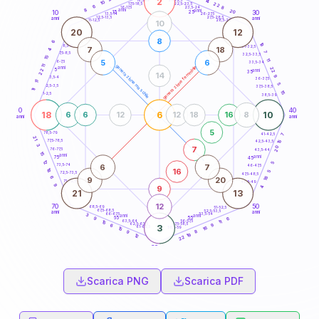
2
14
18,5-19
10
22
22,5-23,5
17,5-18,5
6
8
16-17,5
23,5-24
8
anni
anni
20
15
10
30
25
26-27,5
13,5-14
12,5-13,5
27,5-28,5
anni
anni
11-12,5
28,5-29
10
20
12
8
6
19
8,5-9
31-32,5
7
18
4
7
7,5-8,5
32,5-33,5
15
11
5
6
6-7,5
33,5-34
11
generazione maschile
generazione femminile
anni
22
5
22
anni
35
14
9
3,5-4
36-37,5
11
5
2,5-3,5
37,5-38,5
11
15
1-2,5
38,5-39
0
40
18
6
10
6
6
12
12
18
16
8
anni
anni
5
78,5-79
41-42,5
7
21
77,5-78,5
15
42,5-43,5
3
20
7
76-77,5
43,5-44
15
anni
anni
75
45
12
5
6
7
73,5-74
46-47,5
16
18
5
72,5-73,5
47,5-48,5
18
6
9
20
71-72,5
48,5-49
9
9
4
21
13
12
70
50
68,5-69
51-52,5
67,5-68,5
52,5-53,5
anni
anni
66-67,5
53,5-54
3
anni
anni
65
55
6
9
63,5-64
56-57,5
11
15
62,5-63,5
57,5-58,5
9
6
3
61-62,5
58,5-59
16
15
8
9
19
12
22
60
anni
Scarica PNG
Scarica PDF