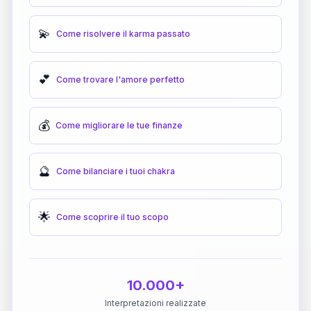
💫
Come risolvere il karma passato
💕
Come trovare l'amore perfetto
💰
Come migliorare le tue finanze
🔮
Come bilanciare i tuoi chakra
🌟
Come scoprire il tuo scopo
10.000+
Interpretazioni realizzate