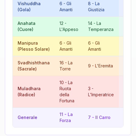
Vishuddha
6
-
Gli
8
-
La
14
-
L
(Gola)
Amanti
Giustizia
Temp
Anahata
12
-
14
-
La
8
-
La
(Cuore)
L'Appeso
Temperanza
Giust
Manipura
6
-
Gli
6
-
Gli
12
-
(Plesso Solare)
Amanti
Amanti
L'App
Svadhishthana
16
-
La
9
-
L'Eremita
7
-
Il
(Sacrale)
Torre
10
-
La
Muladhara
Ruota
3
-
13
-
L
(Radice)
della
L'Imperatrice
Morte
Fortuna
11
-
La
Generale
7
-
Il Carro
9
-
L'
Forza