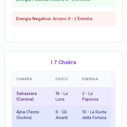
Energia Negativa:
Arcano
9
-
L'Eremita
I 7 Chakra
EMOZ
CHAKRA
FISICO
ENERGIA
(RISU
Sahasrara
18
-
La
2
-
La
20
-
Il
(Corona)
Luna
Papessa
Giudi
Ajna (Terzo
6
-
Gli
10
-
La Ruota
16
-
L
Occhio)
Amanti
della Fortuna