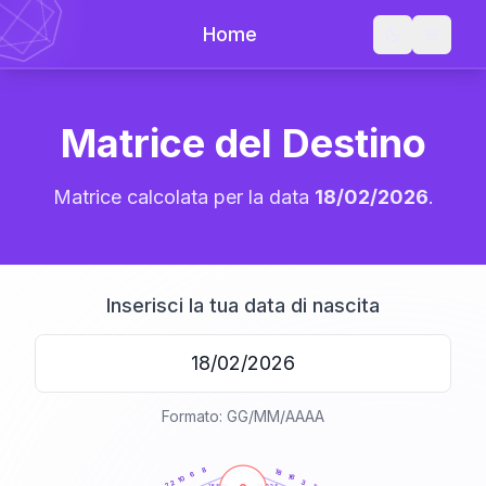
Home
Matrice del Destino
Matrice calcolata per la data
18/02/2026
.
Inserisci la tua data di nascita
Formato: GG/MM/AAAA
20
anni
8
18
6
16
10
3
22
21-22,5