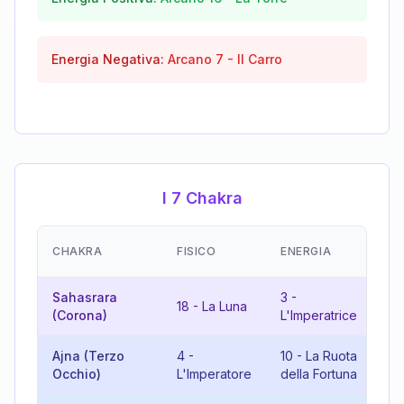
Energia Negativa:
Arcano
7
-
Il Carro
I 7 Chakra
EM
CHAKRA
FISICO
ENERGIA
(R
Sahasrara
3
-
21
18
-
La Luna
(Corona)
L'Imperatrice
Mo
Ajna (Terzo
4
-
10
-
La Ruota
14
Occhio)
L'Imperatore
della Fortuna
Te