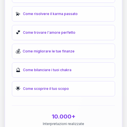
💫
Come risolvere il karma passato
💕
Come trovare l'amore perfetto
💰
Come migliorare le tue finanze
🔮
Come bilanciare i tuoi chakra
🌟
Come scoprire il tuo scopo
10.000+
Interpretazioni realizzate