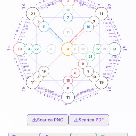
3
14
18,5-19
15
21
22,5-23,5
17,5-18,5
9
7
16-17,5
23,5-24
3
anni
anni
18
15
10
30
25
26-27,5
13,5-14
12,5-13,5
27,5-28,5
anni
anni
11-12,5
28,5-29
10
21
11
7
9
14
8,5-9
31-32,5
5
3
6
3
7,5-8,5
32,5-33,5
18
22
11
19
6-7,5
33,5-34
12
generazione maschile
generazione femminile
anni
19
5
anni
35
15
11
10
3,5-4
36-37,5
3
9
2,5-3,5
37,5-38,5
21
17
1-2,5
38,5-39
0
40
18
4
8
4
22
8
8
12
12
20
anni
anni
21
78,5-79
41-42,5
7
11
77,5-78,5
17
42,5-43,5
11
9
76-77,5
43,5-44
8
22
anni
anni
75
45
11
9
19
9
73,5-74
46-47,5
6
6
19
72,5-73,5
47,5-48,5
22
10
3
10
71-72,5
48,5-49
6
15
11
11
19
8
70
50
68,5-69
51-52,5
67,5-68,5
52,5-53,5
anni
anni
66-67,5
53,5-54
17
anni
anni
65
55
5
6
22
63,5-64
56-57,5
10
62,5-63,5
57,5-58,5
7
22
11
61-62,5
58,5-59
3
10
17
6
14
17
7
60
anni
Scarica PNG
Scarica PDF