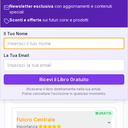
+
2
6
14-16
Interpretazione
Newsletter esclusiva
con aggiornamenti e contenuti
speciali
36-37.5
+
4
15
16-17.5
Sconti e offerte
sui futuri corsi e prodotti
Clicca su ogni zona per leggere la definizione e
37.5-38.5
+
4
9
l'interpretazione!
17.5-18.5
Il Tuo Nome
38.5-39
+
4
12
18.5-19
GRATIS
Zona del Ritratto
La Tua Email
Importanza:
Ricevi il Libro Gratuito
Karma Genitore-Figlio
Riceverai il libro direttamente nella tua email.
Importanza:
Potrai cancellare l'iscrizione in qualsiasi momento.
GRATIS
Fulcro Centrale
Importanza: