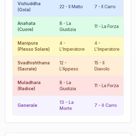
Vishuddha
22
-
Il Matto
7
-
Il Carro
11
(Gola)
Anahata
8
-
La
11
-
La Forza
19
(Cuore)
Giustizia
Manipura
4
-
4
-
8
(Plesso Solare)
L'Imperatore
L'Imperatore
Gi
Svadhishthana
12
-
15
-
Il
9
(Sacrale)
L'Appeso
Diavolo
Muladhara
8
-
La
11
-
La Forza
19
(Radice)
Giustizia
13
-
La
Generale
7
-
Il Carro
11
Morte