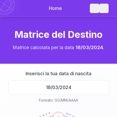
Home
Matrice del Destino
Matrice calcolata per la data
18/03/2024
.
Inserisci la tua data di nascita
Formato: GG/MM/AAAA
20
anni
12
20
9
17
15
4
6
21-22,5