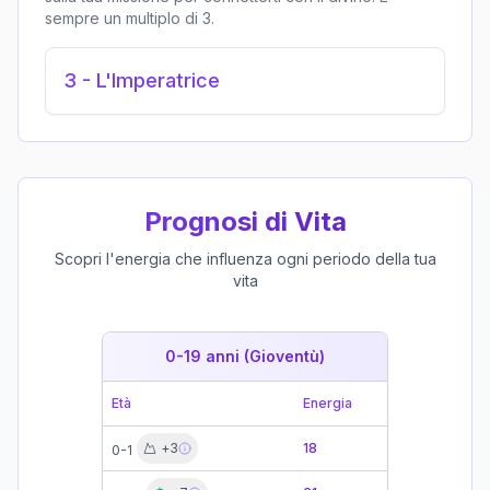
sempre un multiplo di 3.
3
-
L'Imperatrice
Prognosi di Vita
Scopri l'energia che influenza ogni periodo della tua
vita
0-19 anni (Gioventù)
19-39 
Età
Energia
Età
+
3
18
0-1
19-21