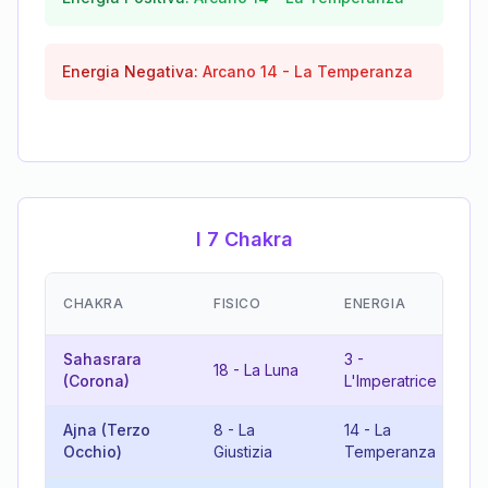
Energia Negativa:
Arcano
14
-
La Temperanza
I 7 Chakra
E
CHAKRA
FISICO
ENERGIA
(
Sahasrara
3
-
21
18
-
La Luna
(Corona)
L'Imperatrice
M
Ajna (Terzo
8
-
La
14
-
La
2
Occhio)
Giustizia
Temperanza