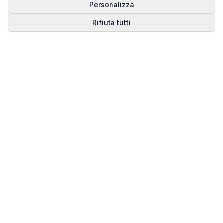
Personalizza
Rifiuta tutti
Matrice del Destino
Scopri il tuo percorso spirituale attraverso la
numerologia della Matrice del Destino.
Il sito ufficiale di