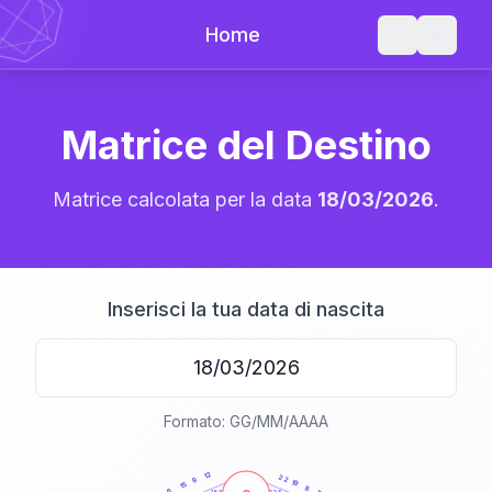
Home
Matrice del Destino
Matrice calcolata per la data
18/03/2026
.
Inserisci la tua data di nascita
Formato: GG/MM/AAAA
20
anni
12
22
9
19
15
8
6
21-22,5