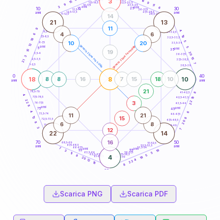
3
16
18,5-19
15
9
22,5-23,5
17,5-18,5
9
11
16-17,5
23,5-24
3
anni
anni
6
15
10
30
25
26-27,5
13,5-14
12,5-13,5
27,5-28,5
anni
anni
11-12,5
28,5-29
14
21
13
11
9
4
8,5-9
31-32,5
4
6
6
18
7,5-8,5
32,5-33,5
18
5
10
20
6-7,5
33,5-34
12
generazione maschile
generazione femminile
anni
5
5
anni
35
15
19
20
3,5-4
36-37,5
3
15
2,5-3,5
37,5-38,5
21
7
1-2,5
38,5-39
0
40
18
8
10
8
8
16
7
15
18
10
anni
anni
21
78,5-79
8
41-42,5
4
77,5-78,5
16
42,5-43,5
22
22
3
76-77,5
43,5-44
8
anni
anni
75
45
4
6
11
21
73,5-74
46-47,5
15
12
8
72,5-73,5
47,5-48,5
20
8
6
8
71-72,5
48,5-49
3
12
7
22
14
16
70
50
68,5-69
51-52,5
67,5-68,5
52,5-53,5
anni
anni
66-67,5
53,5-54
7
anni
anni
19
65
55
3
63,5-64
56-57,5
5
11
62,5-63,5
57,5-58,5
5
8
4
61-62,5
58,5-59
18
20
4
12
22
16
8
60
anni
Scarica PNG
Scarica PDF