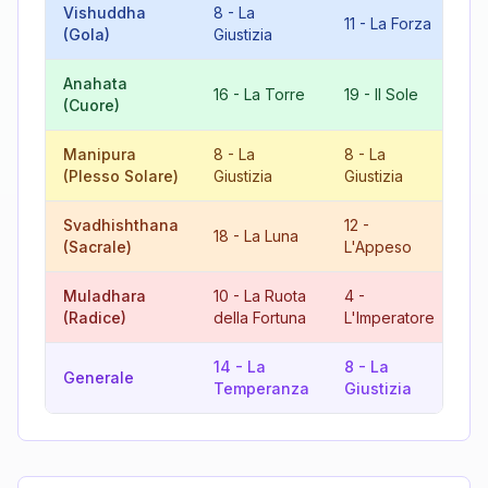
Vishuddha
8
-
La
11
-
La Forza
19
(Gola)
Giustizia
Anahata
8
16
-
La Torre
19
-
Il Sole
(Cuore)
Gi
Manipura
8
-
La
8
-
La
16
(Plesso Solare)
Giustizia
Giustizia
Svadhishthana
12
-
3
18
-
La Luna
(Sacrale)
L'Appeso
L'
Muladhara
10
-
La Ruota
4
-
1
(Radice)
della Fortuna
L'Imperatore
T
14
-
La
8
-
La
13
Generale
Temperanza
Giustizia
M