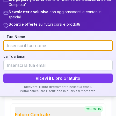
Analisi, Significato e
Completa"
34-36
+
2
6
14-16
Interpretazione
Newsletter esclusiva
con aggiornamenti e contenuti
36-37.5
speciali
+
4
15
16-17.5
Sconti e offerte
sui futuri corsi e prodotti
Clicca su ogni zona per leggere la definizione e
37.5-38.5
+
4
9
l'interpretazione!
17.5-18.5
38.5-39
Il Tuo Nome
+
4
12
18.5-19
GRATIS
Zona del Ritratto
La Tua Email
Importanza:
Ricevi il Libro Gratuito
Karma Genitore-Figlio
Riceverai il libro direttamente nella tua email.
Importanza:
Potrai cancellare l'iscrizione in qualsiasi momento.
GRATIS
Fulcro Centrale