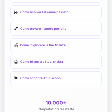
💫
Come risolvere il karma passato
💕
Come trovare l'amore perfetto
💰
Come migliorare le tue finanze
🔮
Come bilanciare i tuoi chakra
🌟
Come scoprire il tuo scopo
10.000+
Interpretazioni realizzate