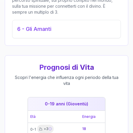
percorso spirituale, sul proprio compito nel mondo,
sulla tua missione per connetterti con il divino. È
sempre un multiplo di 3.
6
-
Gli Amanti
Prognosi di Vita
Scopri l'energia che influenza ogni periodo della tua
vita
0-19 anni (Gioventù)
19-39 
Età
Energia
Età
+
3
18
0-1
19-21