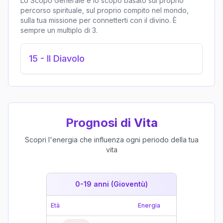
Lo Scopo Generale è lo scopo basato sul proprio
percorso spirituale, sul proprio compito nel mondo,
sulla tua missione per connetterti con il divino. È
sempre un multiplo di 3.
15
-
Il Diavolo
Prognosi di Vita
Scopri l'energia che influenza ogni periodo della tua
vita
0-19 anni (Gioventù)
19-39 
Età
Energia
Età