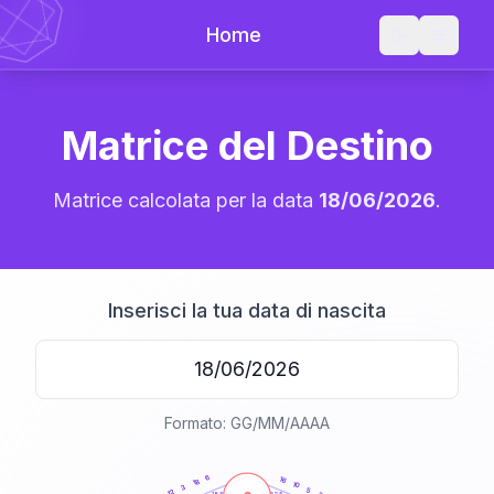
Home
Matrice del Destino
Matrice calcolata per la data
18/06/2026
.
Inserisci la tua data di nascita
Formato: GG/MM/AAAA
20
anni
6
16
18
10
3
5
12
21-22,5