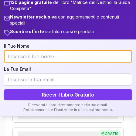
Zone della Matrice:
120 pagine gratuite
del libro "Matrice del Destino: la Guida
+
4
3
13.5-14
Completa"
Analisi, Significato e
34-36
+
4
12
14-16
Newsletter esclusiva
con aggiornamenti e contenuti
Interpretazione
speciali
36-37.5
+
4
3
16-17.5
Sconti e offerte
sui futuri corsi e prodotti
Clicca su ogni zona per leggere la definizione e
37.5-38.5
+
3
18
l'interpretazione!
17.5-18.5
Il Tuo Nome
38.5-39
+
2
6
18.5-19
GRATIS
Zona del Ritratto
La Tua Email
Importanza:
Ricevi il Libro Gratuito
Karma Genitore-Figlio
Riceverai il libro direttamente nella tua email.
Potrai cancellare l'iscrizione in qualsiasi momento.
Importanza:
GRATIS