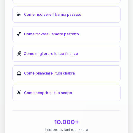
💫
Come risolvere il karma passato
💕
Come trovare l'amore perfetto
💰
Come migliorare le tue finanze
🔮
Come bilanciare i tuoi chakra
🌟
Come scoprire il tuo scopo
10.000+
Interpretazioni realizzate