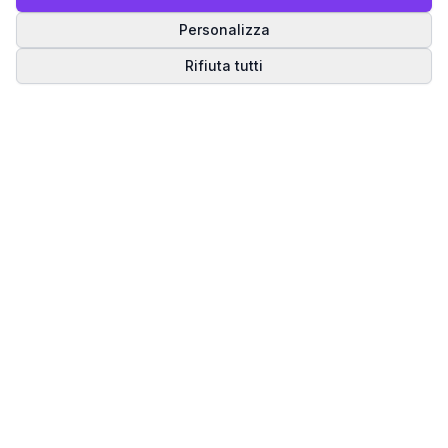
Personalizza
Rifiuta tutti
Matrice del Destino
Scopri il tuo percorso spirituale attraverso la