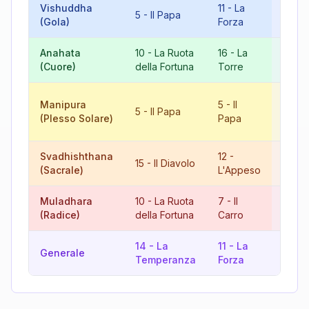
Vishuddha
11
-
La
16
-
5
-
Il Papa
(Gola)
Forza
Torre
Anahata
10
-
La Ruota
16
-
La
8
-
L
(Cuore)
della Fortuna
Torre
Giust
10
-
Manipura
5
-
Il
5
-
Il Papa
Ruota
(Plesso Solare)
Papa
Fortu
Svadhishthana
12
-
9
-
15
-
Il Diavolo
(Sacrale)
L'Appeso
L'Ere
Muladhara
10
-
La Ruota
7
-
Il
17
-
(Radice)
della Fortuna
Carro
Stell
14
-
La
11
-
La
16
-
Generale
Temperanza
Forza
Torre