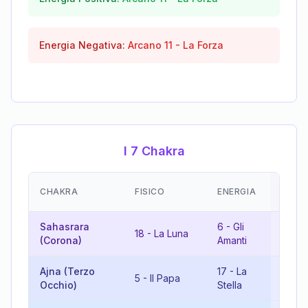
Energia Negativa:
Arcano
11
-
La Forza
I 7 Chakra
EMOZ
CHAKRA
FISICO
ENERGIA
(RIS
Sahasrara
6
-
Gli
6
-
Gl
18
-
La Luna
(Corona)
Amanti
Aman
Ajna (Terzo
17
-
La
22
-
I
5
-
Il Papa
Occhio)
Stella
Matt