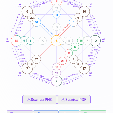
6
22
18,5-19
3
6
22,5-23,5
17,5-18,5
18
11
16-17,5
23,5-24
6
anni
anni
9
15
10
30
25
26-27,5
13,5-14
12,5-13,5
27,5-28,5
anni
anni
11-12,5
28,5-29
17
6
16
11
18
22
8,5-9
31-32,5
22
6
12
6
7,5-8,5
32,5-33,5
18
14
16
8
6-7,5
33,5-34
6
generazione maschile
generazione femminile
anni
8
5
anni
12
35
16
8
3,5-4
36-37,5
6
18
2,5-3,5
37,5-38,5
6
10
1-2,5
38,5-39
0
40
18
5
10
5
5
10
10
15
15
7
anni
anni
6
78,5-79
41-42,5
11
7
77,5-78,5
19
42,5-43,5
7
9
76-77,5
10
43,5-44
14
anni
anni
75
45
7
9
17
9
73,5-74
46-47,5
21
21
17
72,5-73,5
47,5-48,5
14
6
8
8
71-72,5
48,5-49
21
12
7
7
17
19
70
50
68,5-69
51-52,5
67,5-68,5
52,5-53,5
anni
anni
66-67,5
53,5-54
10
anni
anni
22
65
55
21
63,5-64
56-57,5
5
8
62,5-63,5
57,5-58,5
11
14
7
61-62,5
58,5-59
6
8
19
21
13
10
20
60
anni
Scarica PNG
Scarica PDF