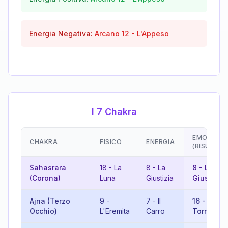
Energia Negativa:
Arcano
12
-
L'Appeso
I 7 Chakra
EMOZIONI
CHAKRA
FISICO
ENERGIA
(RISULTAT
Sahasrara
18
-
La
8
-
La
8
-
La
(Corona)
Luna
Giustizia
Giustizia
Ajna (Terzo
9
-
7
-
Il
16
-
La
Occhio)
L'Eremita
Carro
Torre