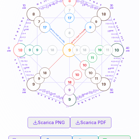
8
8
18,5-19
22
16
22,5-23,5
17,5-18,5
6
8
16-17,5
23,5-24
14
anni
anni
8
15
10
30
25
26-27,5
13,5-14
12,5-13,5
27,5-28,5
anni
anni
11-12,5
28,5-29
7
8
18
17
6
10
8,5-9
31-32,5
7
9
16
10
7,5-8,5
32,5-33,5
6
20
17
9
6-7,5
33,5-34
8
generazione maschile
generazione femminile
anni
10
5
anni
35
16
8
3
3,5-4
36-37,5
8
20
2,5-3,5
37,5-38,5
8
3
1-2,5
38,5-39
0
40
18
9
10
9
9
18
9
18
19
11
anni
anni
11
78,5-79
41-42,5
4
9
21
77,5-78,5
42,5-43,5
9
10
76-77,5
43,5-44
5
18
anni
anni
75
45
9
11
18
10
73,5-74
46-47,5
10
9
14
72,5-73,5
47,5-48,5
18
9
11
3
71-72,5
48,5-49
22
9
18
9
19
9
70
50
68,5-69
51-52,5
67,5-68,5
52,5-53,5
anni
anni
66-67,5
53,5-54
18
anni
anni
65
55
3
9
63,5-64
56-57,5
11
9
62,5-63,5
57,5-58,5
21
18
9
61-62,5
58,5-59
10
9
11
9
19
18
10
60
anni
Scarica PNG
Scarica PDF