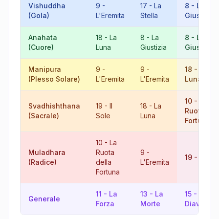
Vishuddha
9
-
17
-
La
8
-
La
(Gola)
L'Eremita
Stella
Giustizia
Anahata
18
-
La
8
-
La
8
-
La
(Cuore)
Luna
Giustizia
Giustizia
Manipura
9
-
9
-
18
-
La
(Plesso Solare)
L'Eremita
L'Eremita
Luna
10
-
La
Svadhishthana
19
-
Il
18
-
La
Ruota del
(Sacrale)
Sole
Luna
Fortuna
10
-
La
Muladhara
Ruota
9
-
19
-
Il Sol
(Radice)
della
L'Eremita
Fortuna
11
-
La
13
-
La
15
-
Il
Generale
Forza
Morte
Diavolo