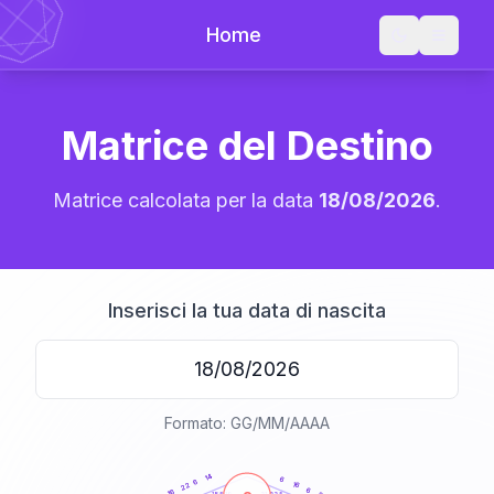
Home
Matrice del Destino
Matrice calcolata per la data
18/08/2026
.
Inserisci la tua data di nascita
Formato: GG/MM/AAAA
20
anni
14
6
6
16
22
6
16
21-22,5