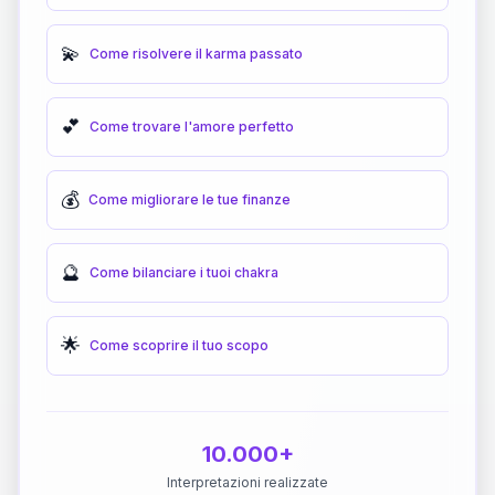
💫
Come risolvere il karma passato
💕
Come trovare l'amore perfetto
💰
Come migliorare le tue finanze
🔮
Come bilanciare i tuoi chakra
🌟
Come scoprire il tuo scopo
10.000+
Interpretazioni realizzate