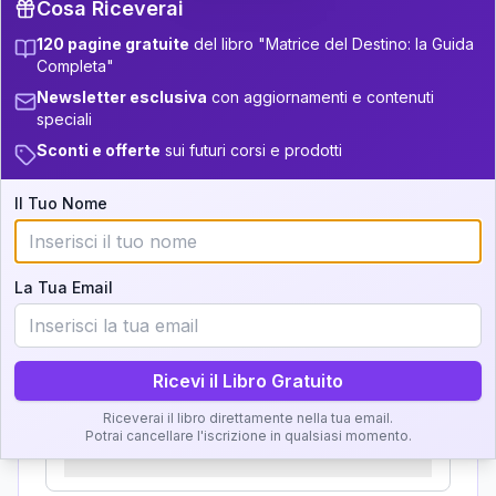
Cosa Riceverai
+
2
6
12.5-13.5
32.5-33.5
Zone della Matrice:
120 pagine gratuite
del libro "Matrice del Destino: la Guida
22
13.5-14
33.5-34
Completa"
Analisi, Significato e
+
4
16
Newsletter esclusiva
con aggiornamenti e contenuti
14-16
34-36
Interpretazione
speciali
22
16-17.5
36-37.5
Sconti e offerte
sui futuri corsi e prodotti
Clicca su ogni zona per leggere la definizione e
+
2
6
17.5-18.5
l'interpretazione!
37.5-38.5
Il Tuo Nome
+
3
14
18.5-19
38.5-39
GRATIS
Zona del Ritratto
La Tua Email
Importanza:
Ricevi il Libro Gratuito
Riceverai il libro direttamente nella tua email.
Karma Genitore-Figlio
Potrai cancellare l'iscrizione in qualsiasi momento.
Importanza: