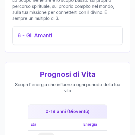
Lo Scopo Generale è lo scopo basato sul proprio
percorso spirituale, sul proprio compito nel mondo,
sulla tua missione per connetterti con il divino. È
sempre un multiplo di 3.
6
-
Gli Amanti
Prognosi di Vita
Scopri l'energia che influenza ogni periodo della tua
vita
0-19 anni (Gioventù)
19-39 
Età
Energia
Età