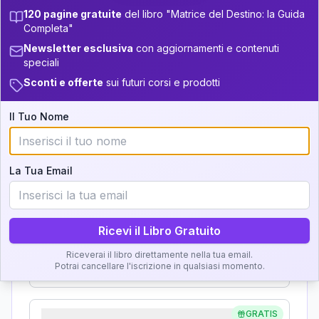
Zone della Matrice:
+
4
9
13.5-14
120 pagine gratuite
del libro "Matrice del Destino: la Guida
Analisi, Significato e
34-36
Completa"
+
3
18
14-16
Interpretazione
Newsletter esclusiva
con aggiornamenti e contenuti
36-37.5
speciali
+
4
9
16-17.5
Clicca su ogni zona per leggere la definizione e
37.5-38.5
Sconti e offerte
sui futuri corsi e prodotti
+
4
9
l'interpretazione!
17.5-18.5
38.5-39
Il Tuo Nome
+
3
18
18.5-19
GRATIS
Zona del Ritratto
La Tua Email
Importanza:
Ricevi il Libro Gratuito
Karma Genitore-Figlio
Riceverai il libro direttamente nella tua email.
Importanza:
Potrai cancellare l'iscrizione in qualsiasi momento.
GRATIS