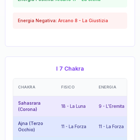
Energia Negativa:
Arcano
8
-
La Giustizia
I 7 Chakra
E
CHAKRA
FISICO
ENERGIA
(
Sahasrara
18
-
La Luna
9
-
L'Eremita
9
(Corona)
Ajna (Terzo
11
-
La Forza
11
-
La Forza
2
Occhio)