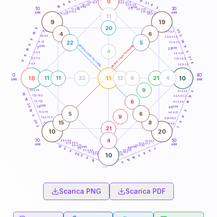
9
10
18,5-19
9
21
22,5-23,5
17,5-18,5
9
11
16-17,5
23,5-24
18
anni
3
anni
15
10
30
25
26-27,5
13,5-14
12,5-13,5
27,5-28,5
anni
anni
11-12,5
28,5-29
11
9
19
20
9
22
8,5-9
31-32,5
4
6
18
3
7,5-8,5
32,5-33,5
9
14
22
5
6-7,5
33,5-34
9
generazione maschile
generazione femminile
anni
11
5
anni
18
35
4
5
3,5-4
36-37,5
9
21
2,5-3,5
37,5-38,5
9
4
1-2,5
38,5-39
0
40
18
11
10
11
11
22
13
6
21
4
anni
anni
9
78,5-79
41-42,5
5
10
77,5-78,5
13
42,5-43,5
10
6
76-77,5
16
43,5-44
20
anni
anni
75
45
10
3
5
6
73,5-74
46-47,5
3
9
8
72,5-73,5
47,5-48,5
20
15
8
5
71-72,5
48,5-49
3
21
7
10
20
4
70
50
68,5-69
51-52,5
67,5-68,5
52,5-53,5
anni
anni
66-67,5
53,5-54
13
anni
anni
65
55
3
7
63,5-64
56-57,5
5
5
62,5-63,5
57,5-58,5
8
20
10
61-62,5
58,5-59
3
5
16
3
13
13
5
60
anni
Scarica PNG
Scarica PDF