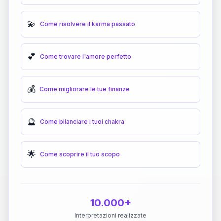
💫
Come risolvere il karma passato
💕
Come trovare l'amore perfetto
💰
Come migliorare le tue finanze
🔮
Come bilanciare i tuoi chakra
🌟
Come scoprire il tuo scopo
10.000+
Interpretazioni realizzate