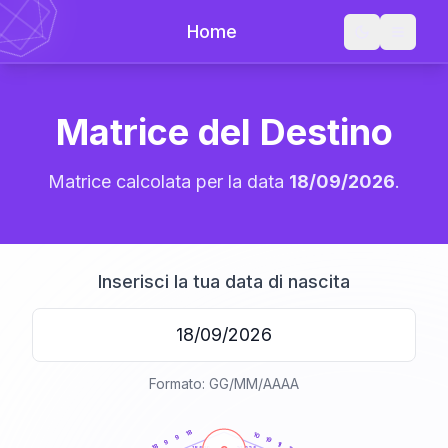
Home
Matrice del Destino
Matrice calcolata per la data
18/09/2026
.
Inserisci la tua data di nascita
Formato: GG/MM/AAAA
20
anni
18
10
9
19
9
11
18
21-22,5