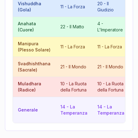
Vishuddha
20
-
Il
4
11
-
La Forza
(Gola)
Giudizio
L
Anahata
4
-
8
22
-
Il Matto
(Cuore)
L'Imperatore
G
Manipura
11
-
La Forza
11
-
La Forza
2
(Plesso Solare)
Svadhishthana
6
21
-
Il Mondo
21
-
Il Mondo
(Sacrale)
A
Muladhara
10
-
La Ruota
10
-
La Ruota
2
(Radice)
della Fortuna
della Fortuna
G
1
14
-
La
14
-
La
Generale
R
Temperanza
Temperanza
F