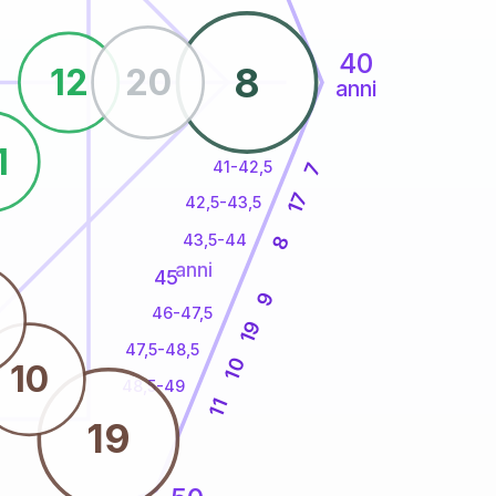
40
8
12
20
anni
1
41-42,5
7
17
42,5-43,5
43,5-44
8
anni
45
9
46-47,5
19
47,5-48,5
10
10
48,5-49
11
19