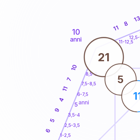
1
8
11
10
12,5-
anni
11-12,5
21
10
8,5-9
5
7
7,5-8,5
11
1
6-7,5
4
anni
5
9
3,5-4
5
2,5-3,5
6
1-2,5