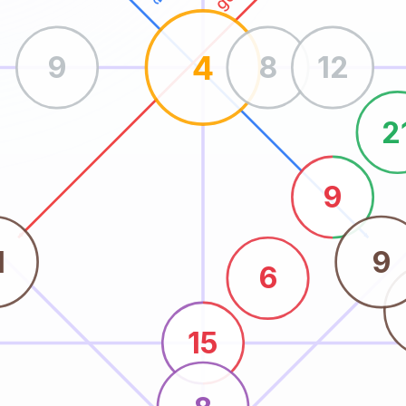
4
9
8
12
2
9
1
9
6
15