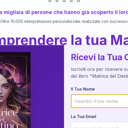
⭐
⭐
⭐
⭐
⭐
 a migliaia di persone che hanno già scoperto il lor
Oltre 10.000 interpretazioni personalizzate realizzate con successo
prendere la tua Ma
a del Libro
dettaglio?
Ricevi la Tua 
Iscriviti ora per ricevere 
o della tua Matrice del Destino attraverso una n
del libro "Matrice del Des
nalizzata o studiando attraverso il manuale com
Il Tuo Nome
Richiedi Interpretazione
La Tua Email
✨
Interpretazione personalizzata