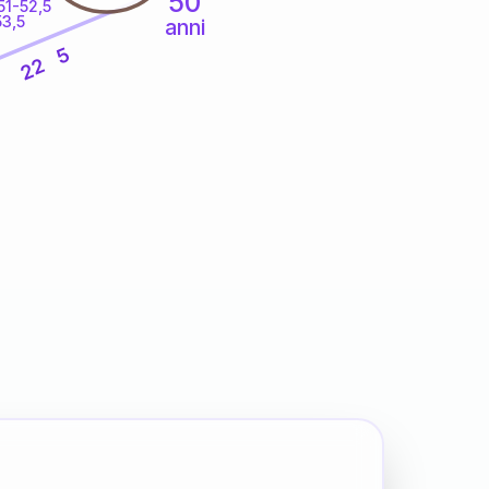
50
51-52,5
53,5
anni
5
22
7