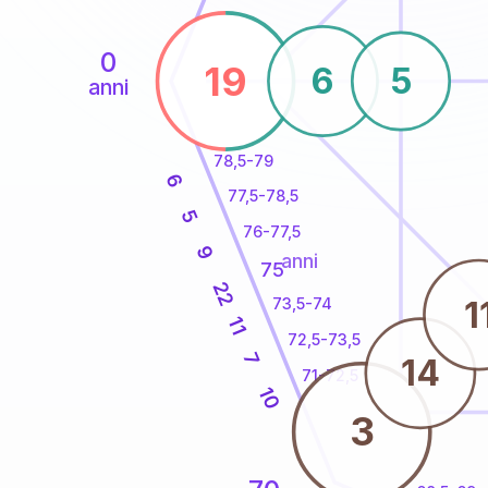
0
19
6
5
anni
78,5-79
6
77,5-78,5
5
76-77,5
9
anni
75
22
1
73,5-74
11
72,5-73,5
7
14
71-72,5
10
3