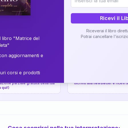
⚡
Consegna in 48 ore
Ricevi il Li
Scopri il Libro
Riceverai il libro diret
Potrai cancellare l'iscriz
📚
Guida completa
 libro "Matrice del
leta"
on aggiornamenti e
uri corsi e prodotti
📚
arziale gratuita
P.P.S.
zione parziale gratuita della tua
Iscriviti alla newsletter e ricevi
a qui!)
Cosa scoprirai nella tua interpretazione: