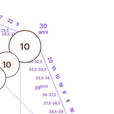
7
22
5
30
-28,5
anni
28,5-29
10
20
31-32,5
10
10
32,5-33,5
10
33,5-34
18
anni
35
8
36-37,5
8
37,5-38,5
16
38,5-39