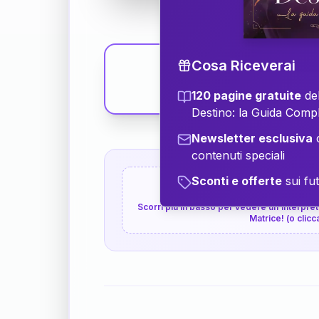
Cosa Riceverai
120 pagine gratuite
del
Destino: la Guida Comp
Newsletter esclusiva
c
contenuti speciali
Sconti e offerte
sui fut
👇
P.S. Interpretazione p
Scorri più in basso per vedere un'interpreta
Matrice! (o clicc