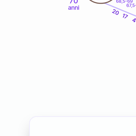
70
68,5-69
67,5
anni
20
17