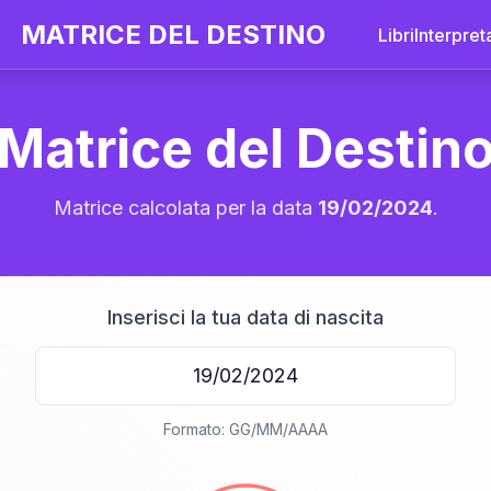
MATRICE DEL DESTINO
Libri
Interpret
Matrice del Destin
Matrice calcolata per la data
19/02/2024
.
Inserisci la tua data di nascita
20
Formato: GG/MM/AAAA
anni