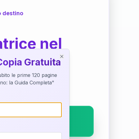
o destino
trice nel
Copia Gratuita
Close
subito le prime 120 pagine
ostra interpretazione
tino: la Guida Completa"
pleto.