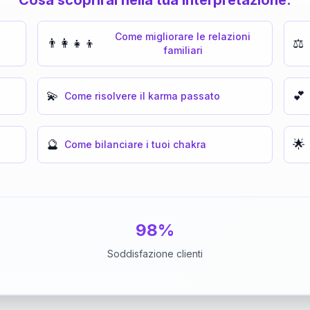
Come migliorare le relazioni
👨‍👩‍👧‍👦
⚖️
familiari
💫
💕
Come risolvere il karma passato
🔮
🌟
Come bilanciare i tuoi chakra
98%
Soddisfazione clienti