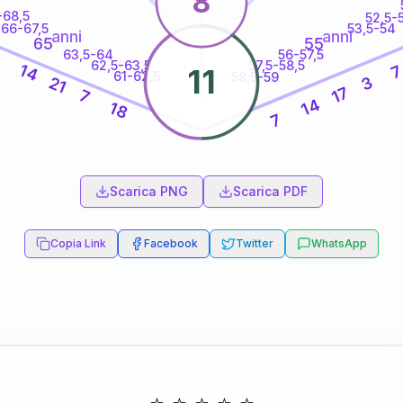
8
-68,5
52,5-
66-67,5
53,5-54
anni
anni
65
55
63,5-64
56-57,5
4
62,5-63,5
57,5-58,5
14
11
61-62,5
58,5-59
3
21
17
7
14
18
7
60
anni
Scarica PNG
Scarica PDF
Copia Link
Facebook
Twitter
WhatsApp