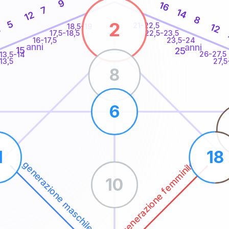
9
16
7
14
12
8
2
5
21-22,5
12
18,5-19
3
22,5-23,5
17,5-18,5
16-17,5
23,5-24
anni
anni
15
25
26-27,5
13,5-14
13,5
27,5
8
6
1
18
generazione femminile
generazione maschile
10