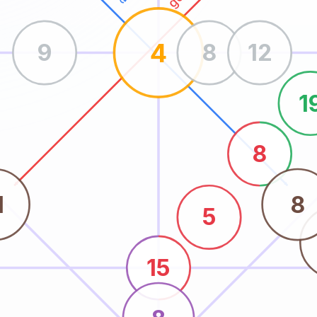
4
9
8
12
1
8
1
8
5
15