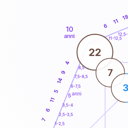
1
11
6
10
12,5-
anni
11-12,5
22
4
8,5-9
7
9
7,5-8,5
14
6-7,5
5
anni
5
11
3,5-4
6
2,5-3,5
7
1-2,5