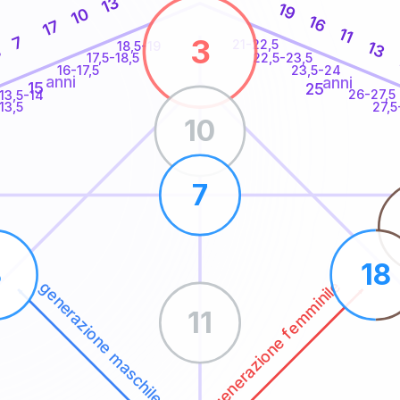
13
19
10
16
17
11
3
7
21-22,5
13
18,5-19
8
22,5-23,5
17,5-18,5
16-17,5
23,5-24
anni
anni
15
25
26-27,5
13,5-14
13,5
27,5
10
7
3
18
generazione femminile
generazione maschile
11