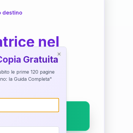
o destino
trice nel
Copia Gratuita
Close
subito le prime 120 pagine
ostra interpretazione
tino: la Guida Completa"
pleto.