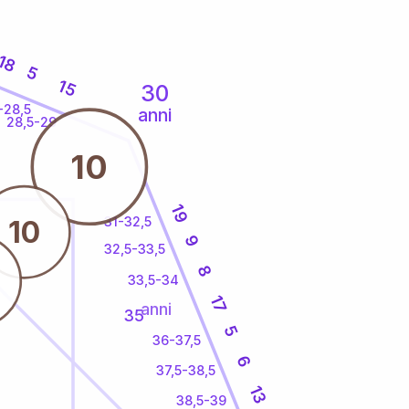
18
5
15
30
-28,5
anni
28,5-29
10
19
31-32,5
10
9
32,5-33,5
8
33,5-34
17
anni
35
5
36-37,5
6
37,5-38,5
13
38,5-39