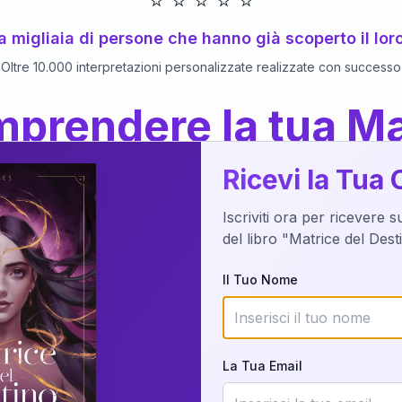
⭐
⭐
⭐
⭐
⭐
 a migliaia di persone che hanno già scoperto il lor
Oltre 10.000 interpretazioni personalizzate realizzate con successo
prendere la tua Ma
a del Libro
dettaglio?
Ricevi la Tua 
Iscriviti ora per ricevere 
o della tua Matrice del Destino attraverso una n
del libro "Matrice del Des
nalizzata o studiando attraverso il manuale com
Il Tuo Nome
Richiedi Interpretazione
La Tua Email
✨
Interpretazione personalizzata