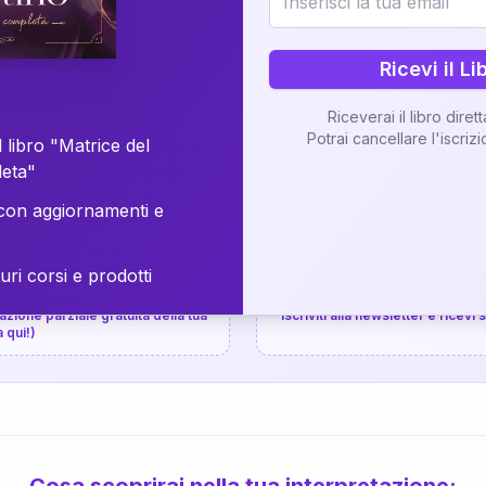
⚡
Consegna in 48 ore
Ricevi il Li
Scopri il Libro
Riceverai il libro diret
Potrai cancellare l'iscriz
📚
Guida completa
 libro "Matrice del
leta"
on aggiornamenti e
uri corsi e prodotti
📚
arziale gratuita
P.P.S.
zione parziale gratuita della tua
Iscriviti alla newsletter e ricevi
a qui!)
Cosa scoprirai nella tua interpretazione: