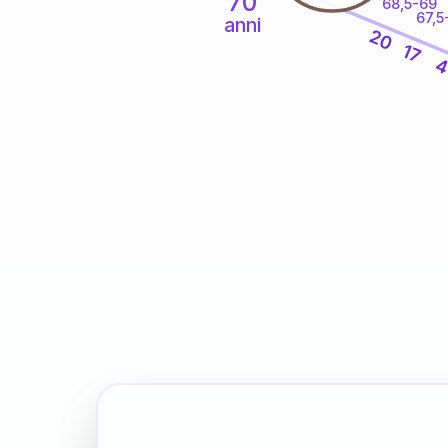
70
68,5-69
67,5
anni
20
17