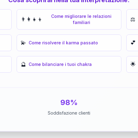
Come migliorare le relazioni
👨‍👩‍👧‍👦
⚖️
familiari
💫
💕
Come risolvere il karma passato
🔮
🌟
Come bilanciare i tuoi chakra
98%
Soddisfazione clienti