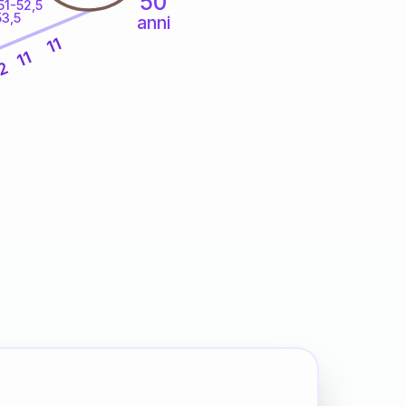
50
51-52,5
53,5
anni
11
11
2