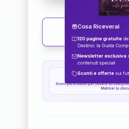
Cosa Riceverai
120 pagine gratuite
del
Destino: la Guida Comp
Newsletter esclusiva
c
contenuti speciali
Sconti e offerte
sui fut
👇
P.S. Interpretazione p
Scorri più in basso per vedere un'interpreta
Matrice! (o clicc