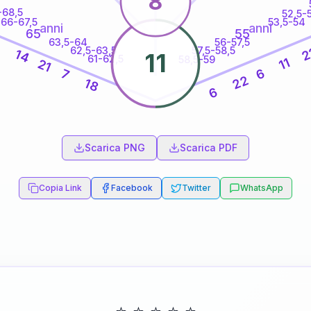
8
-68,5
52,5-
66-67,5
53,5-54
anni
anni
65
55
63,5-64
56-57,5
4
62,5-63,5
57,5-58,5
2
14
11
61-62,5
58,5-59
11
21
6
7
22
18
6
60
anni
Scarica PNG
Scarica PDF
Copia Link
Facebook
Twitter
WhatsApp