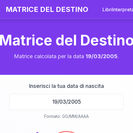
MATRICE DEL DESTINO
Libri
Interpret
Matrice del Destin
Matrice calcolata per la data
19/03/2005
.
Inserisci la tua data di nascita
20
Formato: GG/MM/AAAA
anni