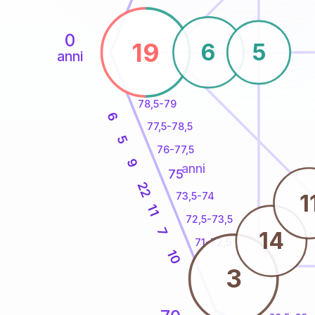
0
19
6
5
anni
78,5-79
6
77,5-78,5
5
76-77,5
9
anni
75
22
1
73,5-74
11
72,5-73,5
7
14
71-72,5
10
3