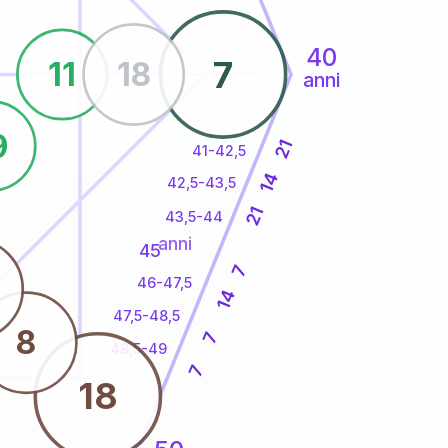
40
7
11
18
anni
9
21
41-42,5
14
42,5-43,5
21
43,5-44
anni
45
7
46-47,5
14
47,5-48,5
8
7
48,5-49
7
18