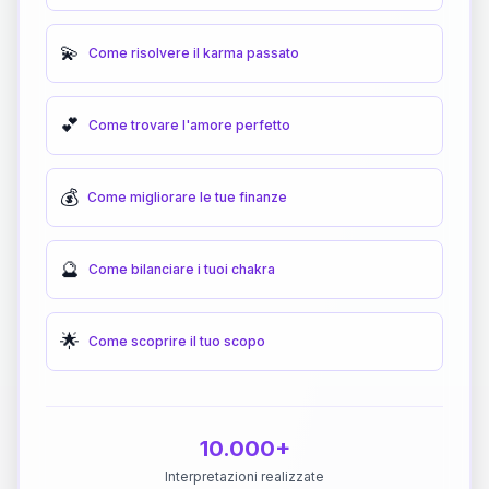
💫
Come risolvere il karma passato
💕
Come trovare l'amore perfetto
💰
Come migliorare le tue finanze
🔮
Come bilanciare i tuoi chakra
🌟
Come scoprire il tuo scopo
10.000+
Interpretazioni realizzate