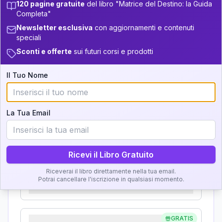
Zone della Matrice:
13.5-14
120 pagine gratuite
del libro "Matrice del Destino: la Guida
Completa"
Analisi, Significato e
+
4
9
14-16
34-36
Newsletter esclusiva
con aggiornamenti e contenuti
Interpretazione
speciali
22
16-17.5
36-37.5
Sconti e offerte
sui futuri corsi e prodotti
Clicca su ogni zona per leggere la definizione e
+
5
13
17.5-18.5
37.5-38.5
l'interpretazione!
Il Tuo Nome
+
6
17
18.5-19
38.5-39
GRATIS
Zona del Ritratto
La Tua Email
Importanza:
Ricevi il Libro Gratuito
Karma Genitore-Figlio
Riceverai il libro direttamente nella tua email.
Potrai cancellare l'iscrizione in qualsiasi momento.
Importanza:
GRATIS