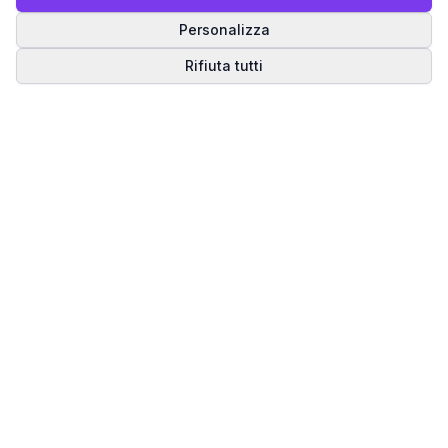
Personalizza
Rifiuta tutti
Matrice del Destino
Scopri il tuo percorso spirituale attraverso la