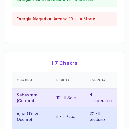
Energia Negativa:
Arcano
13
-
La Morte
I 7 Chakra
EM
CHAKRA
FISICO
ENERGIA
(R
Sahasrara
4
-
19
-
Il Sole
5
(Corona)
L'Imperatore
Ajna (Terzo
20
-
Il
5
-
Il Papa
7
Occhio)
Giudizio