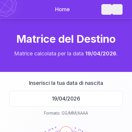
Home
Matrice del Destino
Matrice calcolata per la data
19/04/2026
.
Inserisci la tua data di nascita
Formato: GG/MM/AAAA
20
anni
17
8
13
22
22
4
9
21-22,5