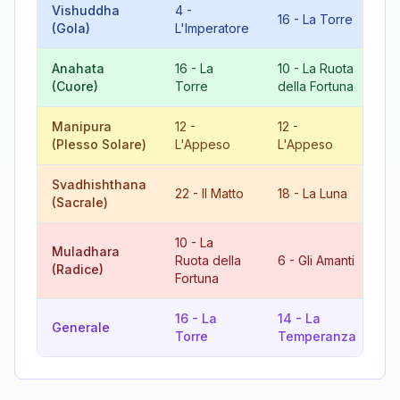
Vishuddha
4
-
2
16
-
La Torre
(Gola)
L'Imperatore
Gi
Anahata
16
-
La
10
-
La Ruota
8
(Cuore)
Torre
della Fortuna
Gi
Manipura
12
-
12
-
6
(Plesso Solare)
L'Appeso
L'Appeso
Am
Svadhishthana
4
22
-
Il Matto
18
-
La Luna
(Sacrale)
L'
10
-
La
Muladhara
16
Ruota della
6
-
Gli Amanti
(Radice)
To
Fortuna
16
-
La
14
-
La
12
Generale
Torre
Temperanza
L'