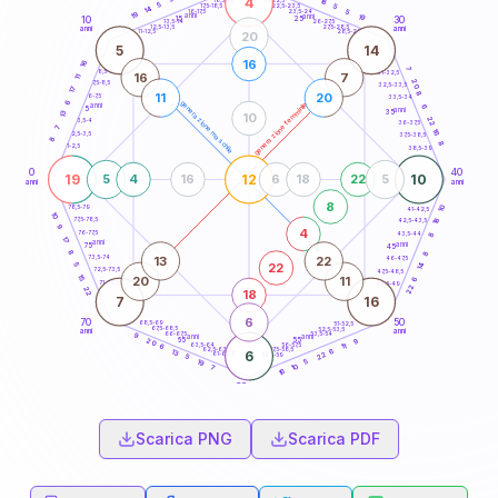
4
18
18,5-19
5
5
22,5-23,5
17,5-18,5
14
5
16-17,5
23,5-24
19
anni
anni
19
15
10
30
25
26-27,5
13,5-14
12,5-13,5
27,5-28,5
anni
anni
11-12,5
28,5-29
20
5
14
16
16
7
8,5-9
31-32,5
16
7
11
20
7,5-8,5
32,5-33,5
17
8
11
20
6-7,5
33,5-34
6
generazione maschile
generazione femminile
anni
6
5
anni
35
13
10
22
3,5-4
36-37,5
7
16
2,5-3,5
37,5-38,5
8
8
1-2,5
38,5-39
0
40
19
12
10
5
4
16
6
18
22
5
anni
anni
8
10
78,5-79
41-42,5
10
18
77,5-78,5
42,5-43,5
9
4
76-77,5
43,5-44
8
17
anni
anni
75
45
8
8
13
22
73,5-74
46-47,5
22
5
14
72,5-73,5
47,5-48,5
15
20
11
6
71-72,5
48,5-49
22
22
18
7
16
6
70
50
68,5-69
51-52,5
67,5-68,5
52,5-53,5
anni
anni
66-67,5
53,5-54
9
anni
anni
65
55
9
20
63,5-64
56-57,5
11
6
62,5-63,5
57,5-58,5
6
13
6
22
61-62,5
58,5-59
5
5
19
10
7
16
60
anni
Scarica PNG
Scarica PDF