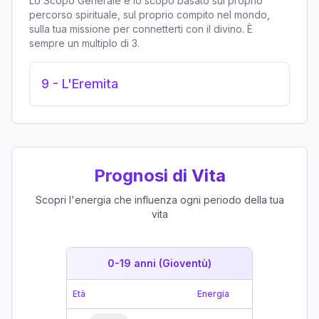
Lo Scopo Generale è lo scopo basato sul proprio
percorso spirituale, sul proprio compito nel mondo,
sulla tua missione per connetterti con il divino. È
sempre un multiplo di 3.
9
-
L'Eremita
Prognosi di Vita
Scopri l'energia che influenza ogni periodo della tua
vita
0-19 anni (Gioventù)
19-39 
Età
Energia
Età