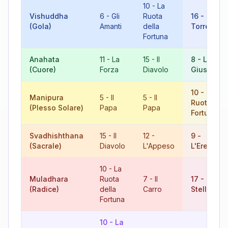
10
-
La
Vishuddha
6
-
Gli
Ruota
16
-
La
(Gola)
Amanti
della
Torre
Fortuna
Anahata
11
-
La
15
-
Il
8
-
La
(Cuore)
Forza
Diavolo
Giustizia
10
-
La
Manipura
5
-
Il
5
-
Il
Ruota dell
(Plesso Solare)
Papa
Papa
Fortuna
Svadhishthana
15
-
Il
12
-
9
-
(Sacrale)
Diavolo
L'Appeso
L'Eremita
10
-
La
Muladhara
Ruota
7
-
Il
17
-
La
(Radice)
della
Carro
Stella
Fortuna
10
-
La