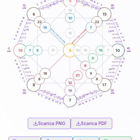
5
20
18,5-19
10
10
22,5-23,5
17,5-18,5
17
8
16-17,5
23,5-24
5
anni
anni
5
15
10
30
25
26-27,5
13,5-14
12,5-13,5
27,5-28,5
anni
anni
11-12,5
28,5-29
15
6
15
10
19
10
8,5-9
31-32,5
22
22
13
22
7,5-8,5
32,5-33,5
20
11
16
7
6-7,5
33,5-34
7
generazione maschile
generazione femminile
anni
7
5
anni
35
15
15
6
3,5-4
36-37,5
8
17
2,5-3,5
37,5-38,5
9
9
1-2,5
38,5-39
0
40
19
5
10
7
6
11
10
15
15
7
anni
anni
6
78,5-79
41-42,5
11
11
77,5-78,5
19
42,5-43,5
10
9
76-77,5
10
43,5-44
19
anni
anni
75
45
9
9
18
9
73,5-74
46-47,5
21
8
17
72,5-73,5
47,5-48,5
17
8
8
8
71-72,5
48,5-49
7
12
7
8
17
19
70
50
68,5-69
51-52,5
67,5-68,5
52,5-53,5
anni
anni
66-67,5
53,5-54
13
anni
anni
22
65
55
5
63,5-64
56-57,5
5
20
62,5-63,5
57,5-58,5
11
15
7
61-62,5
58,5-59
6
10
19
22
13
11
20
60
anni
Scarica PNG
Scarica PDF