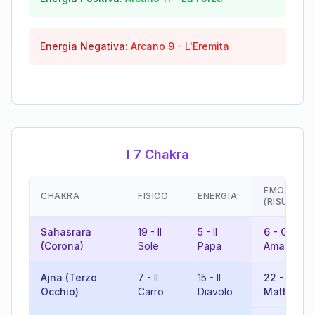
Energia Negativa:
Arcano
9
-
L'Eremita
I 7 Chakra
EMOZIONI
CHAKRA
FISICO
ENERGIA
(RISULTAT
Sahasrara
19
-
Il
5
-
Il
6
-
Gli
(Corona)
Sole
Papa
Amanti
Ajna (Terzo
7
-
Il
15
-
Il
22
-
Il
Occhio)
Carro
Diavolo
Matto