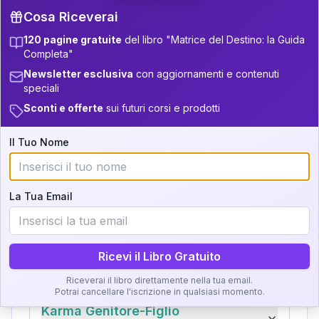
31-32.5
Cosa Riceverai
5
11-12.5
120 pagine gratuite
del libro "Matrice del Destino: la Guida
32.5-33.5
+
6
17
12.5-13.5
Completa"
Zone della Matrice:
33.5-34
+
6
10
Newsletter esclusiva
con aggiornamenti e contenuti
13.5-14
speciali
Analisi, Significato e
34-36
11
14-16
Sconti e offerte
sui futuri corsi e prodotti
Interpretazione
36-37.5
+
4
9
16-17.5
Il Tuo Nome
Clicca su ogni zona per leggere la definizione e
37.5-38.5
+
4
16
17.5-18.5
l'interpretazione!
38.5-39
+
7
21
18.5-19
La Tua Email
GRATIS
Zona del Ritratto
Importanza:
Ricevi il Libro Gratuito
Riceverai il libro direttamente nella tua email.
Potrai cancellare l'iscrizione in qualsiasi momento.
Karma Genitore-Figlio