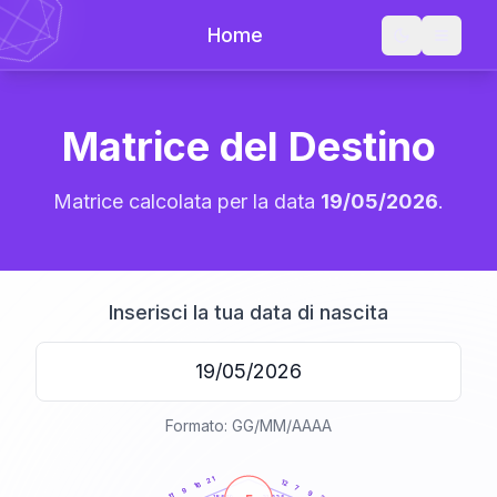
Home
Matrice del Destino
Matrice calcolata per la data
19/05/2026
.
Inserisci la tua data di nascita
Formato: GG/MM/AAAA
20
anni
21
12
16
7
9
9
11
21-22,5