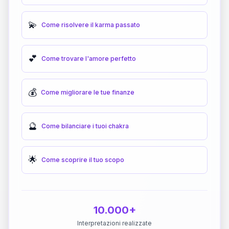
💫
Come risolvere il karma passato
💕
Come trovare l'amore perfetto
💰
Come migliorare le tue finanze
🔮
Come bilanciare i tuoi chakra
🌟
Come scoprire il tuo scopo
10.000+
Interpretazioni realizzate