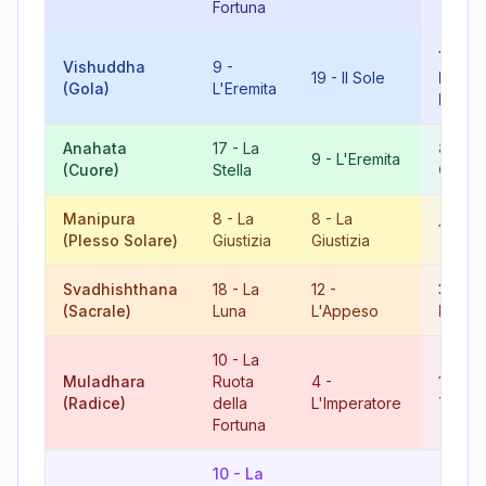
Fortuna
10
-
L
Vishuddha
9
-
19
-
Il Sole
Ruota 
(Gola)
L'Eremita
Fortu
Anahata
17
-
La
8
-
La
9
-
L'Eremita
(Cuore)
Stella
Giusti
Manipura
8
-
La
8
-
La
16
-
L
(Plesso Solare)
Giustizia
Giustizia
Svadhishthana
18
-
La
12
-
3
-
(Sacrale)
Luna
L'Appeso
L'Impe
10
-
La
Muladhara
Ruota
4
-
14
-
L
(Radice)
della
L'Imperatore
Tempe
Fortuna
10
-
La