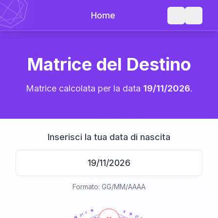
Home
Matrice del Destino
Matrice calcolata per la data
19/11/2026
.
Inserisci la tua data di nascita
Formato: GG/MM/AAAA
20
anni
18
9
7
16
21
21
14
21-22,5