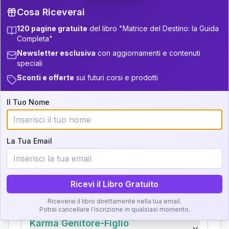
+
6
20
11-12.5
31-32.5
Cosa Riceverai
+
6
17
12.5-13.5
32.5-33.5
120 pagine gratuite
del libro "Matrice del Destino: la Guida
Completa"
Zone della Matrice:
+
4
4
33.5-34
13.5-14
Newsletter esclusiva
con aggiornamenti e contenuti
speciali
Analisi, Significato e
34-36
+
3
14
14-16
Sconti e offerte
sui futuri corsi e prodotti
Interpretazione
36-37.5
+
7
21
16-17.5
Il Tuo Nome
Clicca su ogni zona per leggere la definizione e
37.5-38.5
+
5
7
17.5-18.5
l'interpretazione!
38.5-39
+
3
18
18.5-19
La Tua Email
GRATIS
Zona del Ritratto
Importanza:
Ricevi il Libro Gratuito
Riceverai il libro direttamente nella tua email.
Potrai cancellare l'iscrizione in qualsiasi momento.
Karma Genitore-Figlio