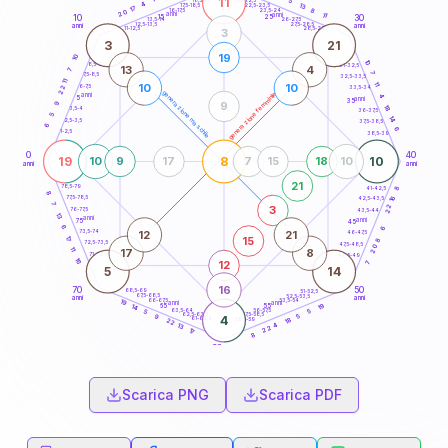
11
5
18,5-19
4
13
22,5-23,5
17,5-18,5
17
8
16-17,5
23,5-24
20
anni
anni
11
15
10
30
25
26-27,5
13,5-14
12,5-13,5
27,5-28,5
anni
anni
11-12,5
28,5-29
3
3
21
19
10
10
8,5-9
31-32,5
13
4
7
7
7,5-8,5
32,5-33,5
11
11
10
10
6-7,5
22
33,5-34
generazione maschile
generazione femminile
anni
4
5
anni
35
9
9
18
3,5-4
36-37,5
5
14
2,5-3,5
37,5-38,5
6
6
1-2,5
38,5-39
0
40
19
8
10
10
9
17
7
15
18
10
anni
anni
21
78,5-79
8
41-42,5
8
77,5-78,5
16
42,5-43,5
7
22
3
76-77,5
43,5-44
13
anni
anni
75
45
6
6
12
21
73,5-74
46-47,5
15
17
8
72,5-73,5
47,5-48,5
20
11
17
8
71-72,5
48,5-49
16
12
7
5
14
16
70
50
68,5-69
51-52,5
67,5-68,5
52,5-53,5
anni
anni
66-67,5
53,5-54
19
anni
anni
19
65
55
14
63,5-64
56-57,5
5
5
62,5-63,5
57,5-58,5
5
9
4
61-62,5
58,5-59
18
22
4
13
22
17
8
60
anni
Scarica PNG
Scarica PDF