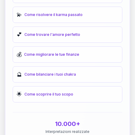
💫
Come risolvere il karma passato
💕
Come trovare l'amore perfetto
💰
Come migliorare le tue finanze
🔮
Come bilanciare i tuoi chakra
🌟
Come scoprire il tuo scopo
10.000+
Interpretazioni realizzate