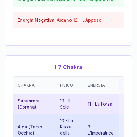
Energia Negativa:
Arcano
12
-
L'Appeso
I 7 Chakra
EMOZI
CHAKRA
FISICO
ENERGIA
(RISU
Sahasrara
19
-
Il
3
-
11
-
La Forza
(Corona)
Sole
L'Impe
10
-
La
Ajna (Terzo
Ruota
3
-
13
-
L
Occhio)
della
L'Imperatrice
Morte