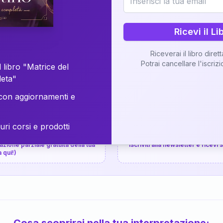
⚡
Consegna in 48 ore
Ricevi il Li
Scopri il Libro
Riceverai il libro diret
Potrai cancellare l'iscriz
📚
Guida completa
 libro "Matrice del
leta"
on aggiornamenti e
uri corsi e prodotti
📚
arziale gratuita
P.P.S.
zione parziale gratuita della tua
Iscriviti alla newsletter e ricevi
a qui!)
Cosa scoprirai nella tua interpretazione: