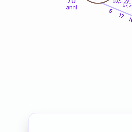
70
68,5-69
67,5
anni
5
17
1