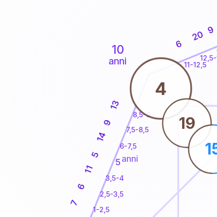
9
20
6
10
12,5-
anni
11-12,5
4
13
8,5-9
19
9
7,5-8,5
14
1
6-7,5
5
anni
5
11
3,5-4
6
2,5-3,5
7
1-2,5