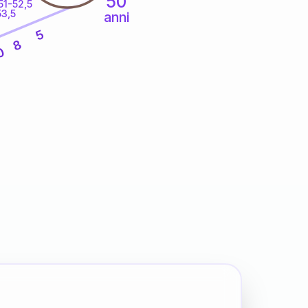
50
51-52,5
53,5
anni
5
8
0