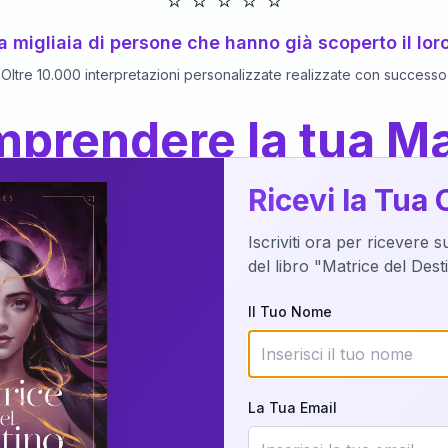
⭐
⭐
⭐
⭐
⭐
 a migliaia di persone che hanno già scoperto il lor
Oltre 10.000 interpretazioni personalizzate realizzate con successo
prendere la tua Ma
a del Libro
dettaglio?
Ricevi la Tua 
Iscriviti ora per ricevere 
o della tua Matrice del Destino attraverso una n
del libro "Matrice del Des
nalizzata o studiando attraverso il manuale com
Il Tuo Nome
Richiedi Interpretazione
La Tua Email
✨
Interpretazione personalizzata