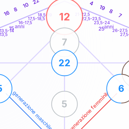
22
4
10
19
8
8
16
12
21-22,5
7
18,5-19
22,5-23,5
17,5-18,5
16-17,5
23,5-24
anni
anni
15
25
26-27,5
13,5-14
13,5
27,5
7
22
5
6
generazione femminile
generazione maschile
5