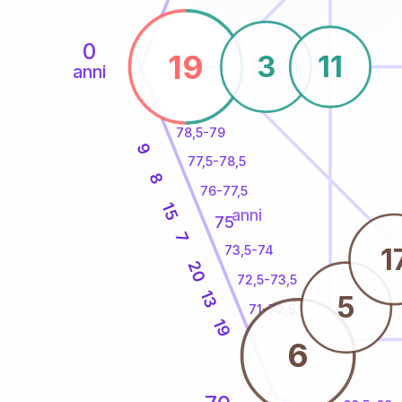
0
19
3
11
anni
78,5-79
9
77,5-78,5
8
76-77,5
15
anni
75
7
1
73,5-74
20
72,5-73,5
13
5
71-72,5
19
6