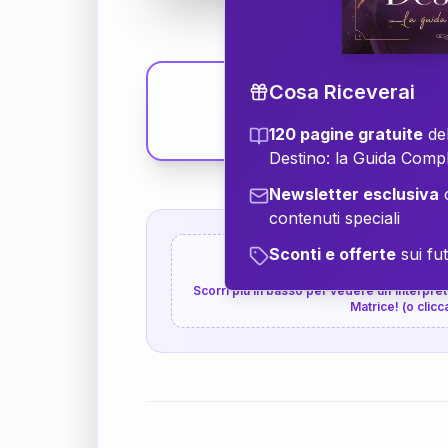
Cosa Riceverai
120 pagine gratuite
del
Destino: la Guida Comp
Newsletter esclusiva
c
contenuti speciali
Sconti e offerte
sui fut
👇
P.S. Interpretazione p
Scorri più in basso per vedere un'interpreta
Matrice! (o clicc