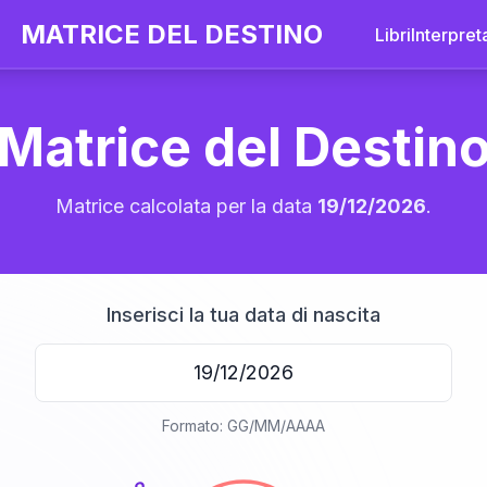
MATRICE DEL DESTINO
Libri
Interpret
Matrice del Destin
Matrice calcolata per la data
19/12/2026
.
Inserisci la tua data di nascita
20
Formato: GG/MM/AAAA
anni