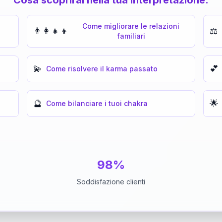
Come migliorare le relazioni
👨‍👩‍👧‍👦
⚖️
familiari
💫
💕
Come risolvere il karma passato
🔮
🌟
Come bilanciare i tuoi chakra
98%
Soddisfazione clienti