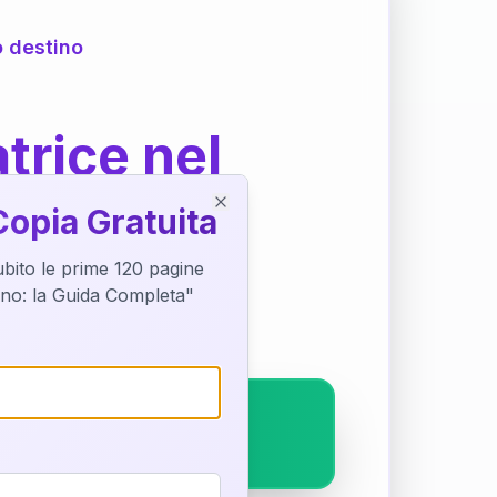
o destino
trice nel
Copia Gratuita
Close
subito le prime 120 pagine
ostra interpretazione
tino: la Guida Completa"
pleto.