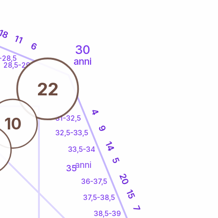
18
11
6
30
-28,5
anni
28,5-29
22
4
31-32,5
10
9
32,5-33,5
14
33,5-34
5
anni
35
20
36-37,5
15
37,5-38,5
7
38,5-39