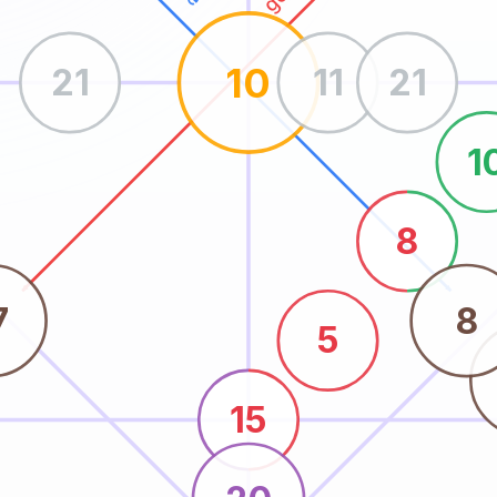
10
21
11
21
1
8
7
8
5
15