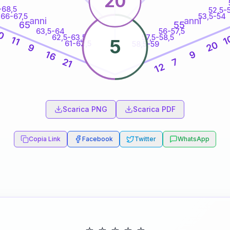
20
-68,5
52,5-
66-67,5
53,5-54
anni
anni
65
55
63,5-64
56-57,5
0
62,5-63,5
57,5-58,5
1
11
5
61-62,5
20
58,5-59
9
9
16
21
7
12
60
anni
Scarica PNG
Scarica PDF
Copia Link
Facebook
Twitter
WhatsApp