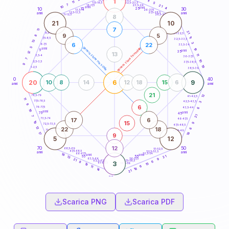
1
11
18,5-19
11
5
22,5-23,5
17,5-18,5
7
21
16-17,5
23,5-24
10
anni
anni
4
15
10
30
25
26-27,5
13,5-14
12,5-13,5
27,5-28,5
anni
anni
11-12,5
28,5-29
8
21
10
7
11
21
8,5-9
31-32,5
9
5
8
11
7,5-8,5
32,5-33,5
13
3
6
22
6-7,5
33,5-34
5
generazione maschile
generazione femminile
anni
19
5
anni
12
35
13
11
3,5-4
36-37,5
7
10
2,5-3,5
37,5-38,5
9
19
1-2,5
38,5-39
0
40
20
6
9
10
8
14
12
18
15
6
anni
anni
21
12
78,5-79
41-42,5
11
77,5-78,5
42,5-43,5
3
9
6
76-77,5
43,5-44
6
16
anni
anni
75
45
21
7
17
6
73,5-74
46-47,5
15
19
9
72,5-73,5
47,5-48,5
12
22
18
6
71-72,5
48,5-49
18
17
9
5
12
12
70
50
68,5-69
51-52,5
67,5-68,5
52,5-53,5
anni
anni
66-67,5
53,5-54
18
anni
anni
21
65
55
13
63,5-64
56-57,5
9
21
62,5-63,5
57,5-58,5
6
8
3
61-62,5
58,5-59
15
19
6
11
18
14
21
60
anni
Scarica PNG
Scarica PDF