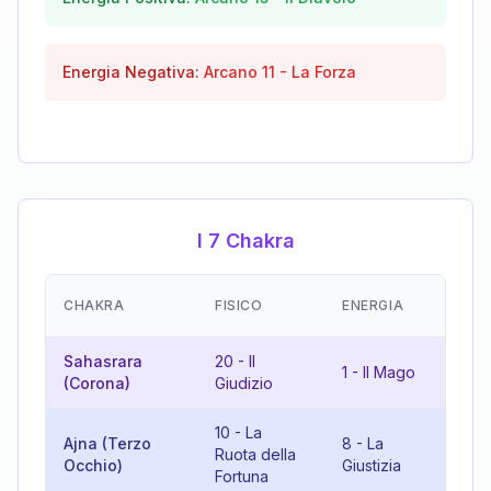
Energia Negativa:
Arcano
11
-
La Forza
I 7 Chakra
EM
CHAKRA
FISICO
ENERGIA
(R
Sahasrara
20
-
Il
21
1
-
Il Mago
(Corona)
Giudizio
M
10
-
La
Ajna (Terzo
8
-
La
18
Ruota della
Occhio)
Giustizia
Lu
Fortuna