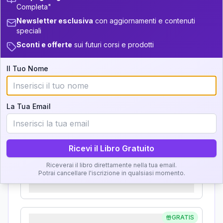
Completa"
Analisi, Significato e
22
34-36
14-16
Newsletter esclusiva
con aggiornamenti e contenuti
Interpretazione
speciali
+
4
9
36-37.5
16-17.5
Sconti e offerte
sui futuri corsi e prodotti
Clicca su ogni zona per leggere la definizione e
5
37.5-38.5
17.5-18.5
l'interpretazione!
Il Tuo Nome
+
2
6
18.5-19
38.5-39
GRATIS
Zona del Ritratto
La Tua Email
Importanza:
Ricevi il Libro Gratuito
Riceverai il libro direttamente nella tua email.
Karma Genitore-Figlio
Potrai cancellare l'iscrizione in qualsiasi momento.
Importanza:
GRATIS