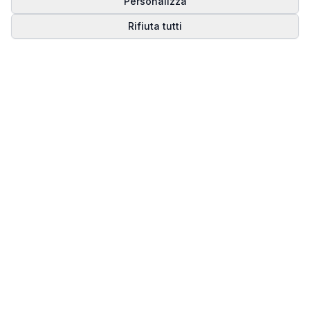
Personalizza
Rifiuta tutti
Matrice del Destino
Scopri il tuo percorso spirituale attraverso la
numerologia della Matrice del Destino.
Il sito ufficiale di