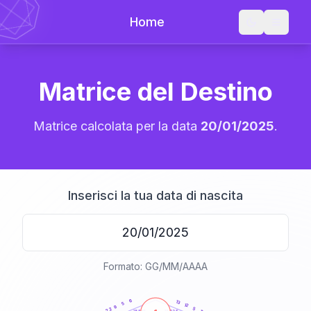
Home
Matrice del Destino
Matrice calcolata per la data
20/01/2025
.
Inserisci la tua data di nascita
Formato: GG/MM/AAAA
20
anni
6
13
5
12
9
5
22
21-22,5