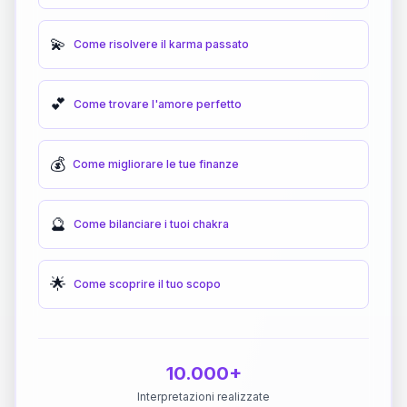
💫
Come risolvere il karma passato
💕
Come trovare l'amore perfetto
💰
Come migliorare le tue finanze
🔮
Come bilanciare i tuoi chakra
🌟
Come scoprire il tuo scopo
10.000+
Interpretazioni realizzate