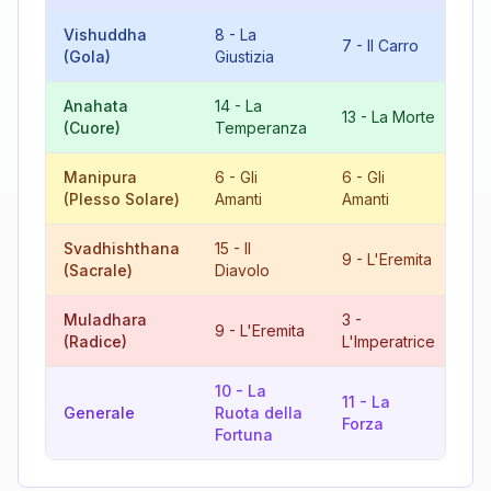
Vishuddha
8
-
La
15
7
-
Il Carro
(Gola)
Giustizia
Di
Anahata
14
-
La
9
13
-
La Morte
(Cuore)
Temperanza
L'
Manipura
6
-
Gli
6
-
Gli
12
(Plesso Solare)
Amanti
Amanti
L'
Svadhishthana
15
-
Il
6
9
-
L'Eremita
(Sacrale)
Diavolo
Am
Muladhara
3
-
12
9
-
L'Eremita
(Radice)
L'Imperatrice
L'
10
-
La
11
-
La
12
Generale
Ruota della
Forza
L'
Fortuna