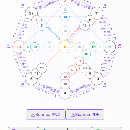
2
13
18,5-19
16
19
22,5-23,5
17,5-18,5
10
6
16-17,5
23,5-24
5
anni
anni
17
15
10
30
25
26-27,5
13,5-14
12,5-13,5
27,5-28,5
anni
anni
11-12,5
28,5-29
12
22
11
10
5
15
8,5-9
31-32,5
6
11
10
4
7,5-8,5
32,5-33,5
16
6
11
18
6-7,5
33,5-34
6
generazione maschile
generazione femminile
anni
20
5
anni
35
14
18
4
3,5-4
36-37,5
8
11
2,5-3,5
37,5-38,5
10
20
1-2,5
38,5-39
0
40
20
8
9
3
10
18
7
15
17
8
anni
anni
10
13
78,5-79
41-42,5
3
77,5-78,5
42,5-43,5
4
10
11
76-77,5
43,5-44
8
18
anni
anni
75
45
22
8
13
20
73,5-74
46-47,5
5
22
3
72,5-73,5
47,5-48,5
14
19
6
8
71-72,5
48,5-49
21
20
12
6
13
16
70
50
68,5-69
51-52,5
67,5-68,5
52,5-53,5
anni
anni
66-67,5
53,5-54
22
anni
anni
16
65
55
16
63,5-64
56-57,5
3
8
20
62,5-63,5
57,5-58,5
10
4
61-62,5
58,5-59
17
6
11
14
21
18
7
60
anni
Scarica PNG
Scarica PDF