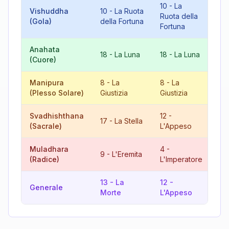
10
-
La
Vishuddha
10
-
La Ruota
20
Ruota della
(Gola)
della Fortuna
Gi
Fortuna
Anahata
9
-
18
-
La Luna
18
-
La Luna
(Cuore)
L'
Manipura
8
-
La
8
-
La
16
(Plesso Solare)
Giustizia
Giustizia
To
Svadhishthana
12
-
11
17
-
La Stella
(Sacrale)
L'Appeso
Fo
Muladhara
4
-
13
9
-
L'Eremita
(Radice)
L'Imperatore
Mo
13
-
La
12
-
16
Generale
Morte
L'Appeso
To