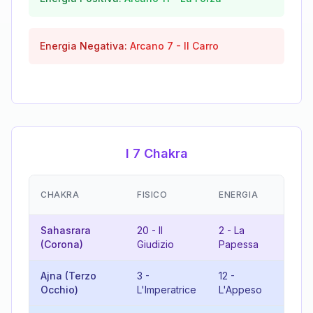
Energia Negativa:
Arcano
7
-
Il Carro
I 7 Chakra
EM
CHAKRA
FISICO
ENERGIA
(R
Sahasrara
20
-
Il
2
-
La
22
(Corona)
Giudizio
Papessa
Ma
Ajna (Terzo
3
-
12
-
15
Occhio)
L'Imperatrice
L'Appeso
Di