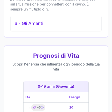
sulla tua missione per connetterti con il divino. È
sempre un multiplo di 3.
6
-
Gli Amanti
Prognosi di Vita
Scopri l'energia che influenza ogni periodo della tua
vita
0-19 anni (Gioventù)
19-39 
Età
Energia
Età
+
6
20
0-1
19-21