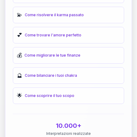
💫
Come risolvere il karma passato
💕
Come trovare l'amore perfetto
💰
Come migliorare le tue finanze
🔮
Come bilanciare i tuoi chakra
🌟
Come scoprire il tuo scopo
10.000+
Interpretazioni realizzate