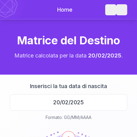
Home
Matrice del Destino
Matrice calcolata per la data
20/02/2025
.
Inserisci la tua data di nascita
Formato: GG/MM/AAAA
20
anni
10
17
8
15
14
10
6
21-22,5