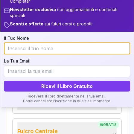
Completa"
Analisi, Significato e
+
2
6
14-16
34-36
Newsletter esclusiva
con aggiornamenti e contenuti
Interpretazione
speciali
+
3
14
16-17.5
36-37.5
Sconti e offerte
sui futuri corsi e prodotti
Clicca su ogni zona per leggere la definizione e
+
3
8
17.5-18.5
37.5-38.5
l'interpretazione!
Il Tuo Nome
+
6
10
18.5-19
38.5-39
GRATIS
Zona del Ritratto
La Tua Email
Importanza:
Ricevi il Libro Gratuito
Karma Genitore-Figlio
Riceverai il libro direttamente nella tua email.
Potrai cancellare l'iscrizione in qualsiasi momento.
Importanza:
GRATIS
Fulcro Centrale