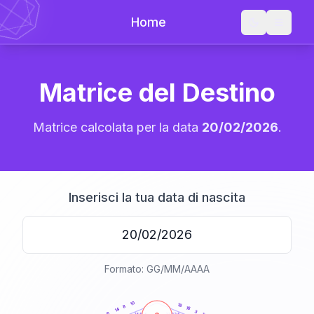
Home
Matrice del Destino
Matrice calcolata per la data
20/02/2026
.
Inserisci la tua data di nascita
Formato: GG/MM/AAAA
20
anni
10
18
8
16
14
3
6
21-22,5