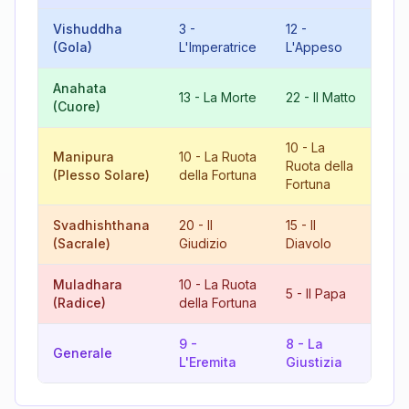
Vishuddha
3
-
12
-
15
(Gola)
L'Imperatrice
L'Appeso
Di
Anahata
8
13
-
La Morte
22
-
Il Matto
(Cuore)
Gi
10
-
La
Manipura
10
-
La Ruota
20
Ruota della
(Plesso Solare)
della Fortuna
Gi
Fortuna
Svadhishthana
20
-
Il
15
-
Il
8
(Sacrale)
Giudizio
Diavolo
Gi
Muladhara
10
-
La Ruota
15
5
-
Il Papa
(Radice)
della Fortuna
Di
9
-
8
-
La
17
Generale
L'Eremita
Giustizia
St