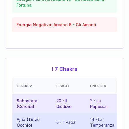
Fortuna
Energia Negativa:
Arcano
6
-
Gli Amanti
I 7 Chakra
EM
CHAKRA
FISICO
ENERGIA
(R
Sahasrara
20
-
Il
2
-
La
22
(Corona)
Giudizio
Papessa
Ma
Ajna (Terzo
14
-
La
5
-
Il Papa
19
Occhio)
Temperanza