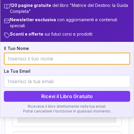
Zone della Matrice:
120 pagine gratuite
del libro "Matrice del Destino: la Guida
+
4
16
13.5-14
33.5-34
Completa"
Analisi, Significato e
+
2
6
14-16
34-36
Newsletter esclusiva
con aggiornamenti e contenuti
Interpretazione
speciali
+
3
14
16-17.5
36-37.5
Sconti e offerte
sui futuri corsi e prodotti
Clicca su ogni zona per leggere la definizione e
+
3
8
37.5-38.5
17.5-18.5
l'interpretazione!
Il Tuo Nome
38.5-39
+
6
10
18.5-19
GRATIS
Zona del Ritratto
La Tua Email
Importanza:
Ricevi il Libro Gratuito
Riceverai il libro direttamente nella tua email.
Karma Genitore-Figlio
Potrai cancellare l'iscrizione in qualsiasi momento.
Importanza: