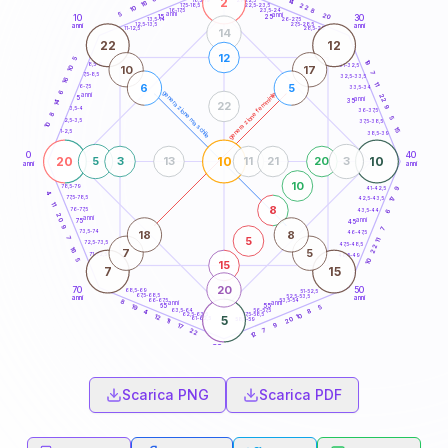
2
14
18,5-19
16
22
22,5-23,5
17,5-18,5
10
8
16-17,5
23,5-24
5
anni
anni
20
15
10
30
25
26-27,5
13,5-14
12,5-13,5
27,5-28,5
anni
anni
11-12,5
28,5-29
14
22
12
12
5
19
8,5-9
31-32,5
10
17
10
7
7,5-8,5
32,5-33,5
16
11
6
5
6-7,5
33,5-34
6
generazione maschile
generazione femminile
anni
22
5
anni
35
14
22
9
3,5-4
36-37,5
8
5
2,5-3,5
37,5-38,5
10
15
1-2,5
38,5-39
0
40
20
10
10
5
3
13
11
21
20
3
anni
anni
10
78,5-79
41-42,5
9
4
77,5-78,5
17
42,5-43,5
11
8
76-77,5
43,5-44
6
20
anni
anni
75
45
9
7
18
8
73,5-74
46-47,5
7
5
11
72,5-73,5
47,5-48,5
22
16
7
5
71-72,5
48,5-49
5
10
15
7
15
20
70
50
68,5-69
51-52,5
67,5-68,5
52,5-53,5
anni
anni
66-67,5
53,5-54
8
anni
anni
65
55
5
19
63,5-64
56-57,5
8
4
62,5-63,5
57,5-58,5
10
12
5
20
61-62,5
58,5-59
11
9
17
7
22
12
60
anni
Scarica PNG
Scarica PDF