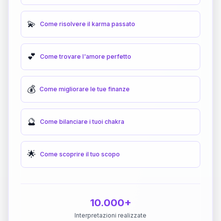
💫
Come risolvere il karma passato
💕
Come trovare l'amore perfetto
💰
Come migliorare le tue finanze
🔮
Come bilanciare i tuoi chakra
🌟
Come scoprire il tuo scopo
10.000+
Interpretazioni realizzate