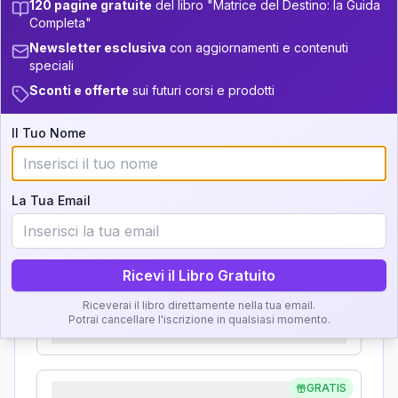
120 pagine gratuite
del libro "Matrice del Destino: la Guida
Analisi, Significato e
Completa"
34-36
+
3
8
14-16
Newsletter esclusiva
con aggiornamenti e contenuti
Interpretazione
speciali
36-37.5
+
6
19
16-17.5
Sconti e offerte
sui futuri corsi e prodotti
Clicca su ogni zona per leggere la definizione e
37.5-38.5
11
17.5-18.5
l'interpretazione!
Il Tuo Nome
38.5-39
+
3
14
18.5-19
GRATIS
Zona del Ritratto
La Tua Email
Importanza:
Ricevi il Libro Gratuito
Karma Genitore-Figlio
Riceverai il libro direttamente nella tua email.
Potrai cancellare l'iscrizione in qualsiasi momento.
Importanza:
GRATIS