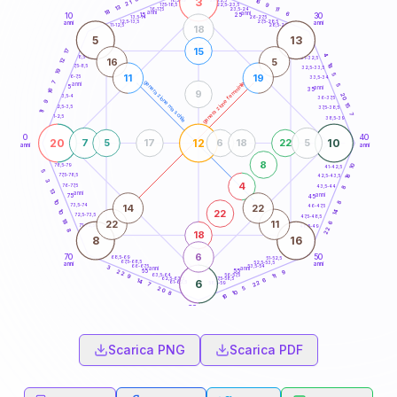
3
16
18,5-19
21
9
22,5-23,5
17,5-18,5
13
11
16-17,5
23,5-24
18
anni
anni
6
15
10
30
25
26-27,5
13,5-14
12,5-13,5
27,5-28,5
anni
anni
11-12,5
28,5-29
18
5
13
15
17
4
8,5-9
31-32,5
16
5
12
18
7,5-8,5
32,5-33,5
19
5
11
19
6-7,5
33,5-34
7
generazione maschile
generazione femminile
anni
5
5
anni
35
16
9
20
3,5-4
36-37,5
9
15
2,5-3,5
37,5-38,5
11
7
1-2,5
38,5-39
0
40
20
12
10
7
5
17
6
18
22
5
anni
anni
8
10
78,5-79
41-42,5
5
18
77,5-78,5
42,5-43,5
3
4
76-77,5
43,5-44
8
13
anni
anni
75
45
10
8
14
22
73,5-74
46-47,5
22
10
14
72,5-73,5
47,5-48,5
18
22
11
6
71-72,5
48,5-49
22
8
18
8
16
6
70
50
68,5-69
51-52,5
67,5-68,5
52,5-53,5
anni
anni
66-67,5
53,5-54
3
anni
anni
65
55
9
22
63,5-64
56-57,5
11
9
62,5-63,5
57,5-58,5
6
14
6
22
61-62,5
58,5-59
7
5
20
10
8
16
60
anni
Scarica PNG
Scarica PDF