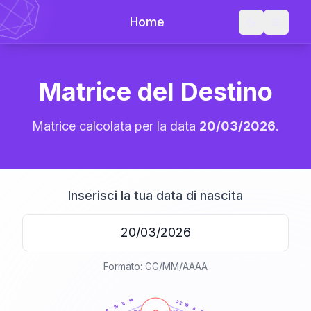
Home
Matrice del Destino
Matrice calcolata per la data
20/03/2026
.
Inserisci la tua data di nascita
Formato: GG/MM/AAAA
20
anni
14
22
11
19
19
8
8
21-22,5