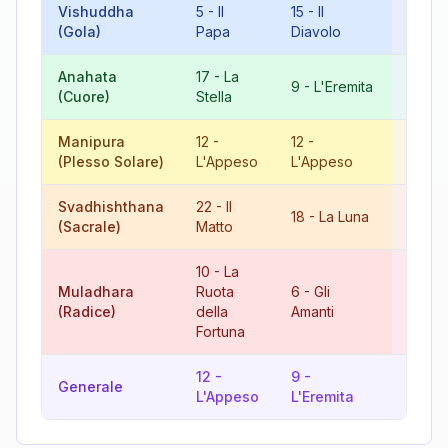
Vishuddha
5
-
Il
15
-
Il
20
-
I
(Gola)
Papa
Diavolo
Giudi
Anahata
17
-
La
8
-
L
9
-
L'Eremita
(Cuore)
Stella
Giust
Manipura
12
-
12
-
6
-
Gl
(Plesso Solare)
L'Appeso
L'Appeso
Amant
Svadhishthana
22
-
Il
4
-
18
-
La Luna
(Sacrale)
Matto
L'Imp
10
-
La
Muladhara
Ruota
6
-
Gli
16
-
L
(Radice)
della
Amanti
Torre
Fortuna
12
-
9
-
12
-
Generale
L'Appeso
L'Eremita
L'App