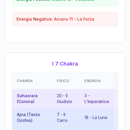
Energia Negativa:
Arcano
11
-
La Forza
I 7 Chakra
EMOZ
CHAKRA
FISICO
ENERGIA
(RISU
Sahasrara
20
-
Il
3
-
5
-
Il
(Corona)
Giudizio
L'Imperatrice
Ajna (Terzo
7
-
Il
18
-
La Luna
7
-
Il
Occhio)
Carro