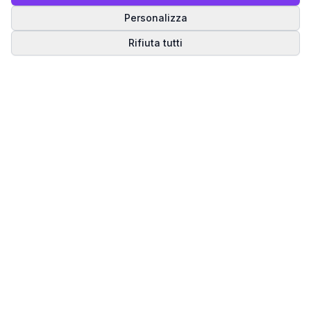
Personalizza
Rifiuta tutti
Matrice del Destino
Scopri il tuo percorso spirituale attraverso la