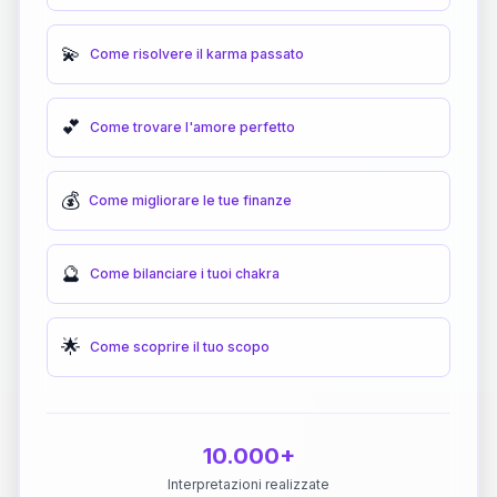
💫
Come risolvere il karma passato
💕
Come trovare l'amore perfetto
💰
Come migliorare le tue finanze
🔮
Come bilanciare i tuoi chakra
🌟
Come scoprire il tuo scopo
10.000+
Interpretazioni realizzate