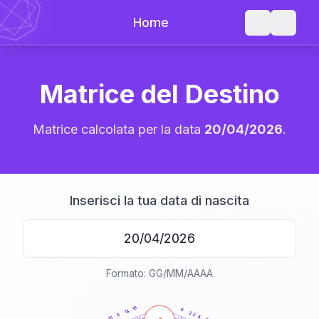
Home
Matrice del Destino
Matrice calcolata per la data
20/04/2026
.
Inserisci la tua data di nascita
Formato: GG/MM/AAAA
20
anni
18
8
14
22
6
4
10
21-22,5