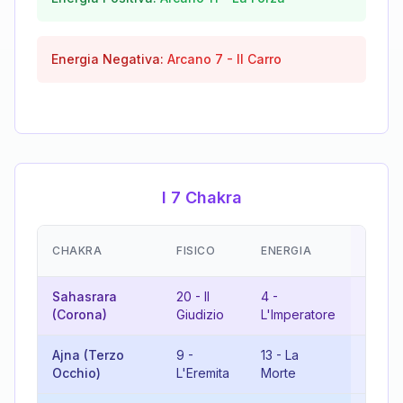
Energia Negativa:
Arcano
7
-
Il Carro
I 7 Chakra
EMOZI
CHAKRA
FISICO
ENERGIA
(RISU
Sahasrara
20
-
Il
4
-
6
-
Gl
(Corona)
Giudizio
L'Imperatore
Amant
Ajna (Terzo
9
-
13
-
La
22
-
Il
Occhio)
L'Eremita
Morte
Matto