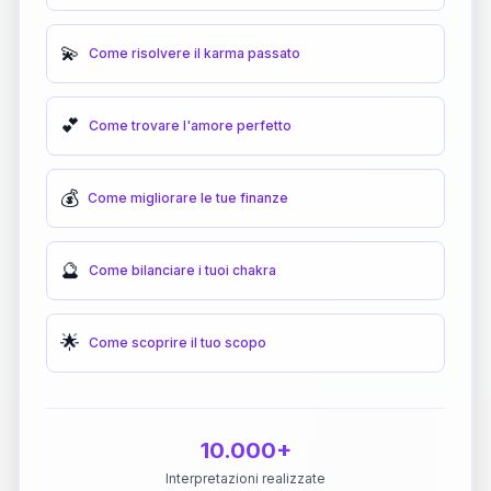
💫
Come risolvere il karma passato
💕
Come trovare l'amore perfetto
💰
Come migliorare le tue finanze
🔮
Come bilanciare i tuoi chakra
🌟
Come scoprire il tuo scopo
10.000+
Interpretazioni realizzate