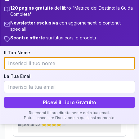
120 pagine gratuite
del libro "Matrice del Destino: la Guida
Zone della Matrice:
33.5-34
+
3
8
13.5-14
Completa"
Analisi, Significato e
Newsletter esclusiva
con aggiornamenti e contenuti
34-36
+
6
10
14-16
speciali
Interpretazione
36-37.5
+
2
6
Sconti e offerte
sui futuri corsi e prodotti
16-17.5
Clicca su ogni zona per leggere la definizione e
37.5-38.5
+
3
14
17.5-18.5
Il Tuo Nome
l'interpretazione!
38.5-39
+
3
18
18.5-19
GRATIS
La Tua Email
Zona del Ritratto
Importanza:
Ricevi il Libro Gratuito
Riceverai il libro direttamente nella tua email.
Karma Genitore-Figlio
Potrai cancellare l'iscrizione in qualsiasi momento.
Importanza: