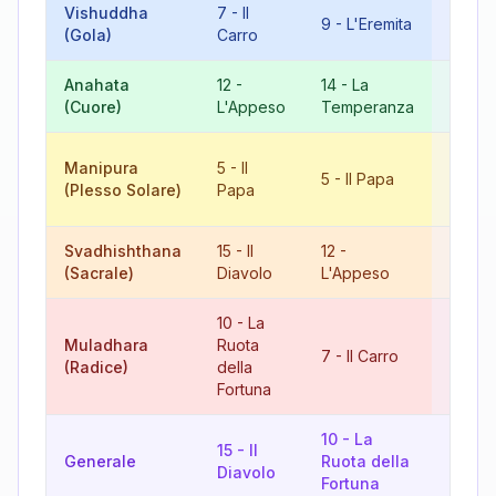
Vishuddha
7
-
Il
16
-
L
9
-
L'Eremita
(Gola)
Carro
Torre
Anahata
12
-
14
-
La
8
-
La
(Cuore)
L'Appeso
Temperanza
Giusti
10
-
L
Manipura
5
-
Il
5
-
Il Papa
Ruota
(Plesso Solare)
Papa
Fortu
Svadhishthana
15
-
Il
12
-
9
-
(Sacrale)
Diavolo
L'Appeso
L'Erem
10
-
La
Muladhara
Ruota
17
-
L
7
-
Il Carro
(Radice)
della
Stella
Fortuna
10
-
La
15
-
Il
16
-
L
Generale
Ruota della
Diavolo
Torre
Fortuna