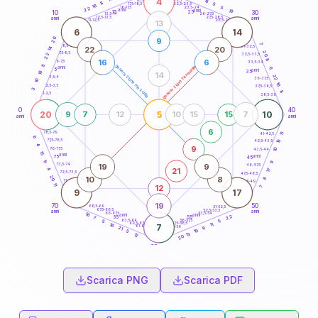
4
18
18,5-19
8
5
22,5-23,5
17,5-18,5
16
5
16-17,5
23,5-24
22
anni
anni
19
15
10
30
25
26-27,5
13,5-14
12,5-13,5
27,5-28,5
anni
anni
11-12,5
28,5-29
13
6
14
20
9
7
8,5-9
31-32,5
22
20
14
20
7,5-8,5
22
32,5-33,5
8
16
6
6-7,5
33,5-34
8
generazione maschile
generazione femminile
anni
6
5
anni
18
35
14
22
3,5-4
36-37,5
10
16
2,5-3,5
37,5-38,5
3
8
1-2,5
38,5-39
0
40
20
5
10
9
7
12
10
15
15
7
anni
anni
6
78,5-79
41-42,5
11
6
77,5-78,5
19
42,5-43,5
4
9
76-77,5
10
43,5-44
15
anni
anni
75
45
11
9
19
9
73,5-74
46-47,5
21
4
17
72,5-73,5
47,5-48,5
20
10
8
8
71-72,5
48,5-49
11
12
7
9
17
19
70
50
68,5-69
51-52,5
67,5-68,5
52,5-53,5
anni
anni
66-67,5
53,5-54
16
anni
anni
22
65
55
7
63,5-64
56-57,5
5
5
62,5-63,5
57,5-58,5
11
16
7
61-62,5
58,5-59
6
21
19
5
13
12
20
60
anni
Scarica PNG
Scarica PDF