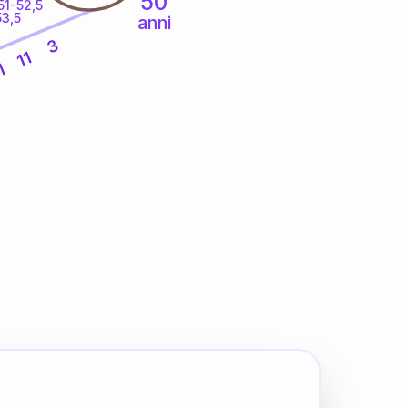
50
51-52,5
53,5
anni
3
11
1