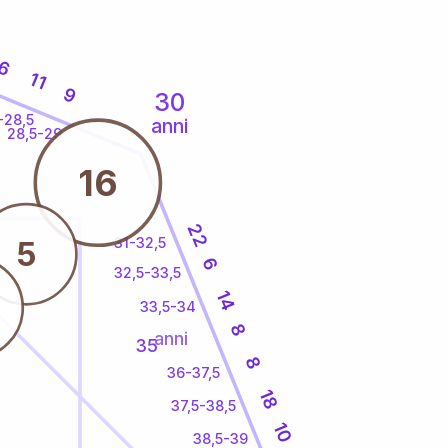
6
11
9
30
-28,5
anni
28,5-29
16
22
31-32,5
5
6
32,5-33,5
14
33,5-34
8
anni
35
8
36-37,5
18
37,5-38,5
10
38,5-39