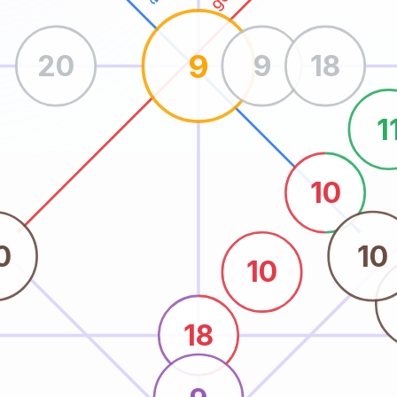
9
20
9
18
1
10
0
10
10
18