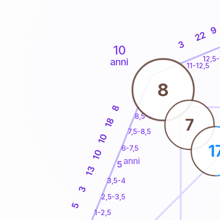
9
22
3
10
12,5-
anni
11-12,5
8
8
8,5-9
7
18
7,5-8,5
10
1
6-7,5
10
anni
5
13
3,5-4
3
2,5-3,5
5
1-2,5