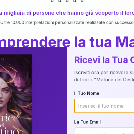
⭐
⭐
⭐
⭐
⭐
 a migliaia di persone che hanno già scoperto il lor
Oltre 10.000 interpretazioni personalizzate realizzate con successo
prendere la tua Ma
a del Libro
dettaglio?
Ricevi la Tua 
Iscriviti ora per ricevere 
o della tua Matrice del Destino attraverso una n
del libro "Matrice del Des
nalizzata o studiando attraverso il manuale com
Il Tuo Nome
Richiedi Interpretazione
La Tua Email
✨
Interpretazione personalizzata