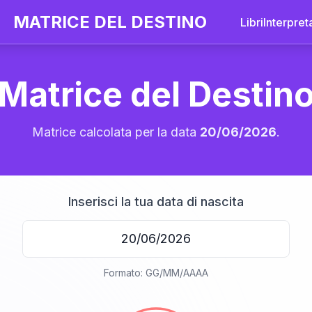
MATRICE DEL DESTINO
Libri
Interpret
Matrice del Destin
Matrice calcolata per la data
20/06/2026
.
Inserisci la tua data di nascita
20
Formato: GG/MM/AAAA
anni