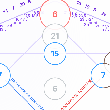
8
16
20
10
7
5
14
6
21-22,5
22
18,5-19
22,5-23,5
17,5-18,5
16-17,5
23,5-24
anni
anni
15
25
26-27,5
13,5-14
13,5
27,5
21
15
7
7
generazione femminile
generazione maschile
6