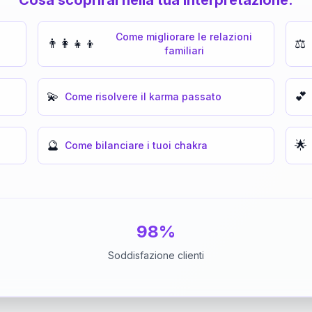
Come migliorare le relazioni
👨‍👩‍👧‍👦
⚖️
familiari
💫
💕
Come risolvere il karma passato
🔮
🌟
Come bilanciare i tuoi chakra
98%
Soddisfazione clienti