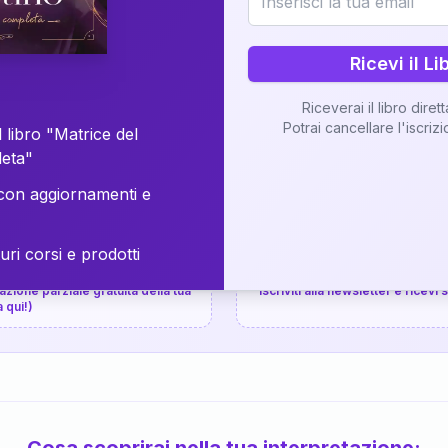
⚡
Consegna in 48 ore
Ricevi il Li
Scopri il Libro
Riceverai il libro diret
Potrai cancellare l'iscriz
📚
Guida completa
 libro "Matrice del
leta"
on aggiornamenti e
uri corsi e prodotti
📚
arziale gratuita
P.P.S.
zione parziale gratuita della tua
Iscriviti alla newsletter e ricevi
a qui!)
Cosa scoprirai nella tua interpretazione: