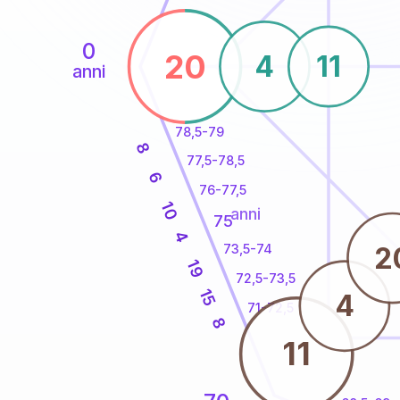
0
20
4
11
anni
78,5-79
8
77,5-78,5
6
76-77,5
10
anni
75
4
2
73,5-74
19
72,5-73,5
15
4
71-72,5
8
11