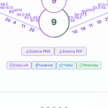
9
-68,5
52,5-
66-67,5
53,5-54
anni
anni
65
55
63,5-64
56-57,5
6
62,5-63,5
57,5-58,5
2
20
9
61-62,5
58,5-59
10
4
11
11
19
20
10
60
anni
Scarica PNG
Scarica PDF
Copia Link
Facebook
Twitter
WhatsApp