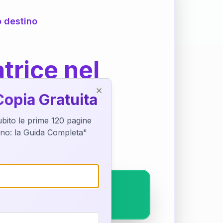
o destino
trice nel
Copia Gratuita
Close
subito le prime 120 pagine
ostra interpretazione
tino: la Guida Completa"
pleto.