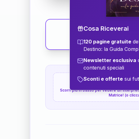
Cosa Riceverai
120 pagine gratuite
del
Destino: la Guida Comp
Newsletter esclusiva
c
contenuti speciali
Sconti e offerte
sui fut
👇
P.S. Interpretazione p
Scorri più in basso per vedere un'interpreta
Matrice! (o clicc