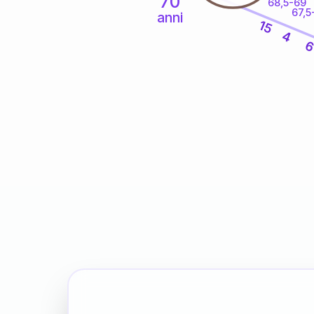
70
68,5-69
67,5
anni
15
4