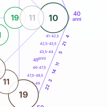
40
10
19
11
anni
1
41-42,5
4
21
42,5-43,5
43,5-44
5
anni
45
11
46-47,5
14
47,5-48,5
11
3
48,5-49
22
19