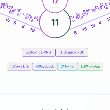
17
-68,5
52,5-
66-67,5
53,5-54
anni
anni
65
55
63,5-64
56-57,5
7
62,5-63,5
57,5-58,5
1
15
11
61-62,5
58,5-59
4
5
19
8
15
19
8
60
anni
Scarica PNG
Scarica PDF
Copia Link
Facebook
Twitter
WhatsApp