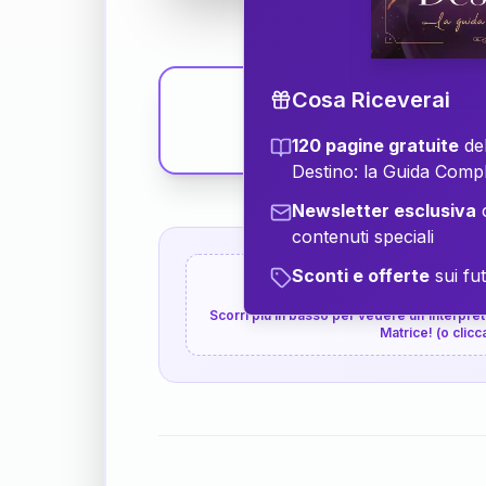
Cosa Riceverai
120 pagine gratuite
del
Destino: la Guida Comp
Newsletter esclusiva
c
contenuti speciali
Sconti e offerte
sui fut
👇
P.S. Interpretazione p
Scorri più in basso per vedere un'interpreta
Matrice! (o clicc