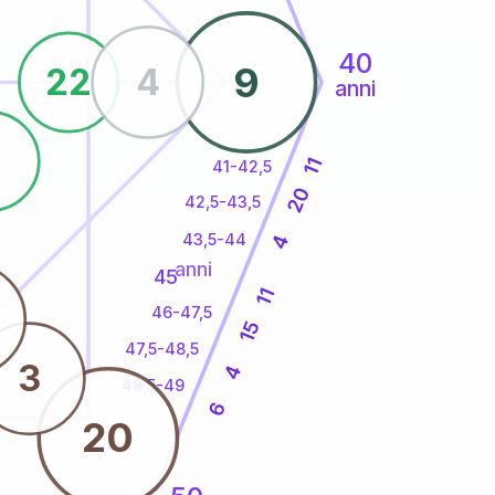
40
9
22
4
anni
5
11
41-42,5
20
42,5-43,5
43,5-44
4
anni
45
11
46-47,5
15
47,5-48,5
3
4
48,5-49
6
20