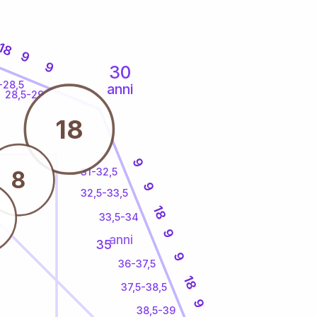
18
9
9
30
-28,5
anni
28,5-29
18
9
31-32,5
8
9
32,5-33,5
18
33,5-34
9
anni
35
9
36-37,5
18
37,5-38,5
9
38,5-39