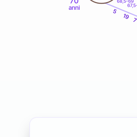
70
68,5-69
67,5
anni
5
19