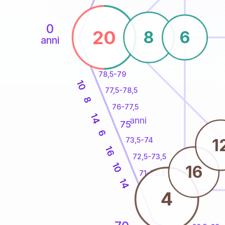
0
20
8
6
anni
78,5-79
10
77,5-78,5
8
76-77,5
14
anni
75
6
1
73,5-74
16
72,5-73,5
10
16
71-72,5
14
4