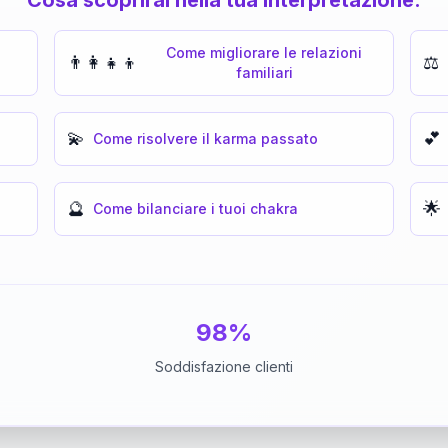
Come migliorare le relazioni
👨‍👩‍👧‍👦
⚖️
familiari
💫
💕
Come risolvere il karma passato
🔮
🌟
Come bilanciare i tuoi chakra
98%
Soddisfazione clienti