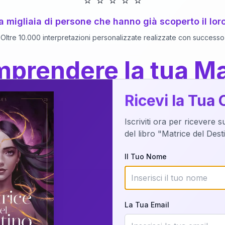
⭐
⭐
⭐
⭐
⭐
 a migliaia di persone che hanno già scoperto il lor
Oltre 10.000 interpretazioni personalizzate realizzate con successo
prendere la tua Ma
a del Libro
dettaglio?
Ricevi la Tua 
Iscriviti ora per ricevere 
o della tua Matrice del Destino attraverso una n
del libro "Matrice del Des
nalizzata o studiando attraverso il manuale com
Il Tuo Nome
Richiedi Interpretazione
La Tua Email
✨
Interpretazione personalizzata