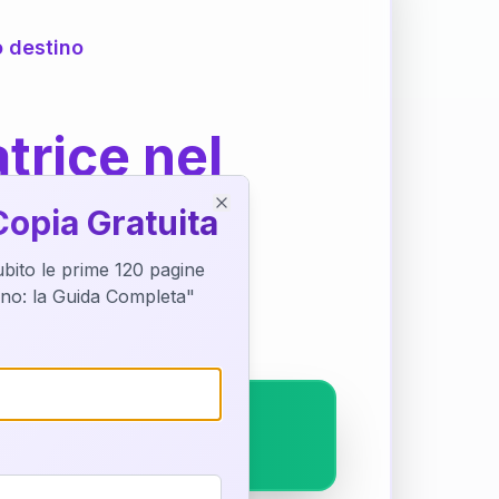
o destino
trice nel
Copia Gratuita
Close
subito le prime 120 pagine
ostra interpretazione
tino: la Guida Completa"
pleto.