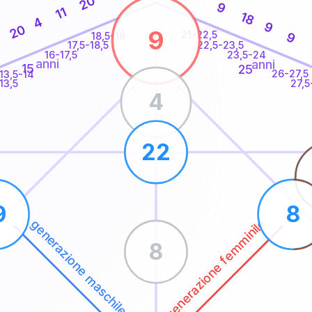
20
9
11
18
4
9
20
9
21-22,5
9
18,5-19
22,5-23,5
17,5-18,5
16-17,5
23,5-24
anni
anni
15
25
26-27,5
13,5-14
13,5
27,5
4
22
9
8
generazione femminile
generazione maschile
8