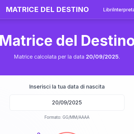
MATRICE DEL DESTINO
Libri
Interpret
Matrice del Destin
Matrice calcolata per la data
20/09/2025
.
Inserisci la tua data di nascita
20
Formato: GG/MM/AAAA
anni