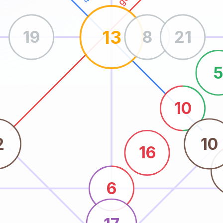
13
19
8
21
10
2
10
16
6