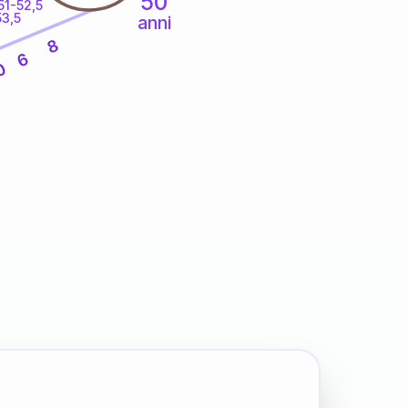
50
51-52,5
53,5
anni
8
6
0