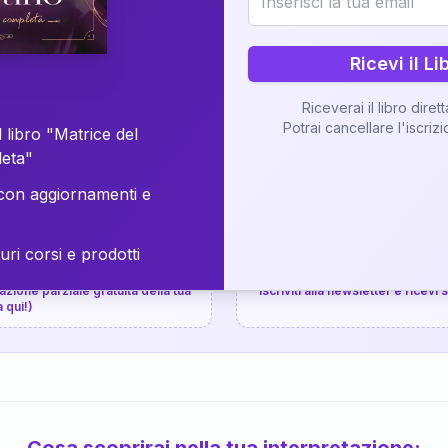
⚡
Consegna in 48 ore
Ricevi il Li
Scopri il Libro
Riceverai il libro diret
Potrai cancellare l'iscriz
📚
Guida completa
 libro "Matrice del
leta"
on aggiornamenti e
uri corsi e prodotti
📚
arziale gratuita
P.P.S.
zione parziale gratuita della tua
Iscriviti alla newsletter e ricevi
a qui!)
Cosa scoprirai nella tua interpretazione: