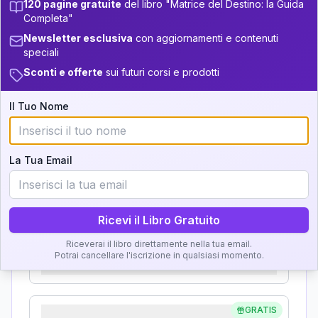
33.5-34
120 pagine gratuite
del libro "Matrice del Destino: la Guida
Analisi, Significato e
Completa"
+
5
7
14-16
34-36
Newsletter esclusiva
con aggiornamenti e contenuti
Interpretazione
speciali
+
4
16
16-17.5
36-37.5
Sconti e offerte
sui futuri corsi e prodotti
Clicca su ogni zona per leggere la definizione e
+
4
9
37.5-38.5
17.5-18.5
l'interpretazione!
Il Tuo Nome
11
38.5-39
18.5-19
GRATIS
Zona del Ritratto
La Tua Email
Importanza:
Ricevi il Libro Gratuito
Karma Genitore-Figlio
Riceverai il libro direttamente nella tua email.
Potrai cancellare l'iscrizione in qualsiasi momento.
Importanza:
GRATIS