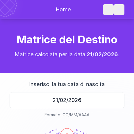
Home
Matrice del Destino
Matrice calcolata per la data
21/02/2026
.
Inserisci la tua data di nascita
Formato: GG/MM/AAAA
20
anni
11
18
9
16
16
3
7
21-22,5