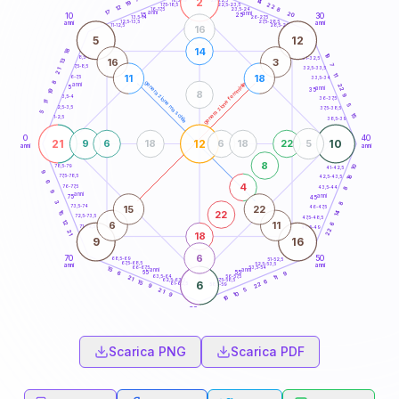
2
14
18,5-19
19
22
22,5-23,5
17,5-18,5
12
8
16-17,5
23,5-24
17
anni
anni
20
15
10
30
25
26-27,5
13,5-14
12,5-13,5
27,5-28,5
anni
anni
11-12,5
28,5-29
16
5
12
14
18
19
8,5-9
31-32,5
16
3
13
7
7,5-8,5
32,5-33,5
21
11
11
18
6-7,5
33,5-34
8
generazione maschile
generazione femminile
anni
22
5
anni
35
19
8
9
3,5-4
36-37,5
11
5
2,5-3,5
37,5-38,5
5
15
1-2,5
38,5-39
0
40
21
12
10
9
6
18
6
18
22
5
anni
anni
8
10
78,5-79
41-42,5
9
18
77,5-78,5
42,5-43,5
6
4
76-77,5
43,5-44
8
9
anni
anni
75
45
3
8
15
22
73,5-74
46-47,5
22
15
14
72,5-73,5
47,5-48,5
12
6
11
6
71-72,5
48,5-49
22
21
18
9
16
6
70
50
68,5-69
51-52,5
67,5-68,5
52,5-53,5
anni
anni
66-67,5
53,5-54
15
anni
anni
65
55
9
6
63,5-64
56-57,5
11
21
62,5-63,5
57,5-58,5
6
15
6
22
61-62,5
58,5-59
9
5
21
10
9
16
60
anni
Scarica PNG
Scarica PDF