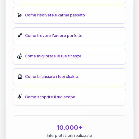
💫
Come risolvere il karma passato
💕
Come trovare l'amore perfetto
💰
Come migliorare le tue finanze
🔮
Come bilanciare i tuoi chakra
🌟
Come scoprire il tuo scopo
10.000+
Interpretazioni realizzate