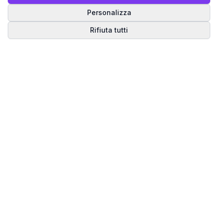
Personalizza
Rifiuta tutti
Matrice del Destino
Scopri il tuo percorso spirituale attraverso la