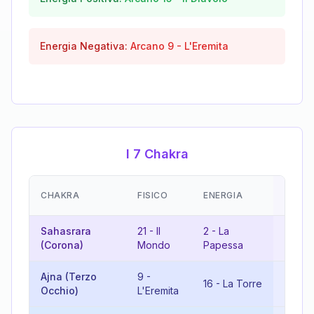
Energia Negativa:
Arcano
9
-
L'Eremita
I 7 Chakra
EMOZI
CHAKRA
FISICO
ENERGIA
(RISU
Sahasrara
21
-
Il
2
-
La
5
-
Il
(Corona)
Mondo
Papessa
Ajna (Terzo
9
-
16
-
La Torre
7
-
Il
Occhio)
L'Eremita