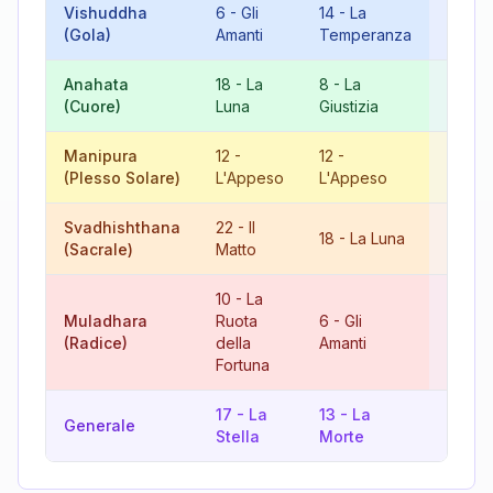
Vishuddha
6
-
Gli
14
-
La
20
-
Il
(Gola)
Amanti
Temperanza
Giudi
Anahata
18
-
La
8
-
La
8
-
La
(Cuore)
Luna
Giustizia
Giusti
Manipura
12
-
12
-
6
-
Gl
(Plesso Solare)
L'Appeso
L'Appeso
Amant
Svadhishthana
22
-
Il
4
-
18
-
La Luna
(Sacrale)
Matto
L'Imp
10
-
La
Muladhara
Ruota
6
-
Gli
16
-
L
(Radice)
della
Amanti
Torre
Fortuna
17
-
La
13
-
La
12
-
Generale
Stella
Morte
L'App