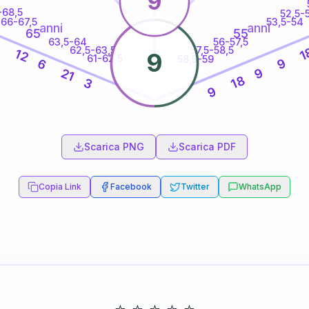
9
-68,5
52,5-
66-67,5
53,5-54
anni
anni
65
55
63,5-64
56-57,5
9
62,5-63,5
57,5-58,5
1
12
9
61-62,5
58,5-59
9
6
9
21
18
3
9
60
anni
Scarica PNG
Scarica PDF
Copia Link
Facebook
Twitter
WhatsApp