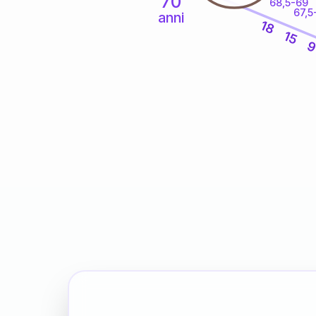
70
68,5-69
67,5
anni
18
15