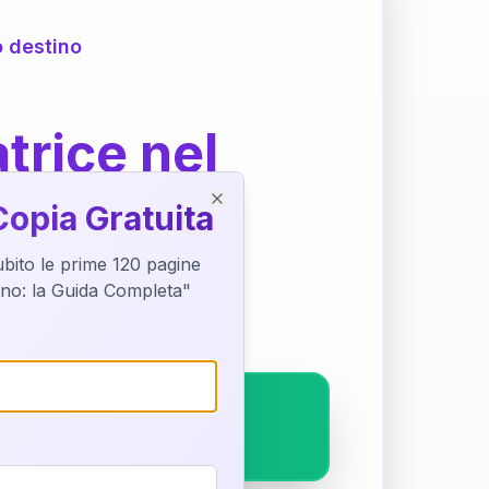
o destino
trice nel
Copia Gratuita
Close
subito le prime 120 pagine
ostra interpretazione
tino: la Guida Completa"
pleto.