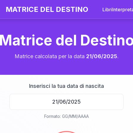
MATRICE DEL DESTINO
Libri
Interpret
Matrice del Destin
Matrice calcolata per la data
21/06/2025
.
Inserisci la tua data di nascita
20
Formato: GG/MM/AAAA
anni