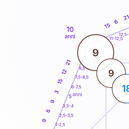
2
6
15
10
12,5-
anni
11-12,5
9
21
8,5-9
9
12
7,5-8,5
15
1
6-7,5
3
anni
5
9
3,5-4
6
2,5-3,5
9
1-2,5