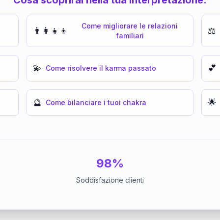
Come migliorare le relazioni
👨‍👩‍👧‍👦
⚖️
familiari
💫
💕
Come risolvere il karma passato
🔮
🌟
Come bilanciare i tuoi chakra
98%
Soddisfazione clienti