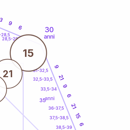
3
9
6
30
-28,5
anni
28,5-29
15
9
31-32,5
21
21
32,5-33,5
9
33,5-34
6
anni
35
21
36-37,5
15
37,5-38,5
6
38,5-39