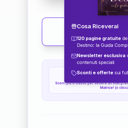
Cosa Riceverai
120 pagine gratuite
del
Destino: la Guida Comp
Newsletter esclusiva
c
contenuti speciali
Sconti e offerte
sui fut
👇
P.S. Interpretazione p
Scorri più in basso per vedere un'interpreta
Matrice! (o clicc