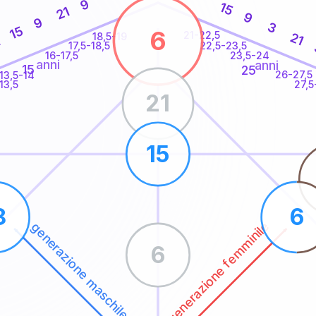
9
15
21
9
9
3
15
6
21-22,5
21
18,5-19
1
22,5-23,5
17,5-18,5
16-17,5
23,5-24
anni
anni
15
25
26-27,5
13,5-14
13,5
27,5
21
15
8
6
generazione femminile
generazione maschile
6