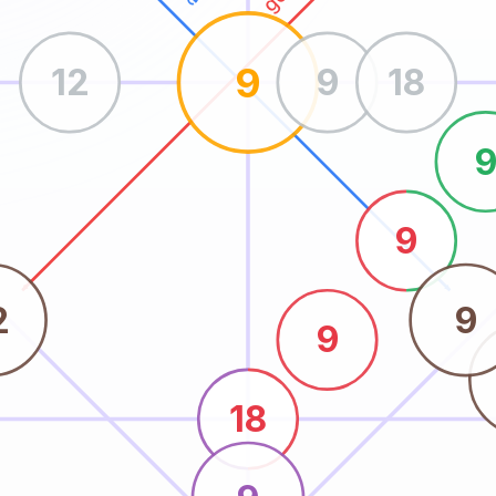
9
12
9
18
9
2
9
9
18