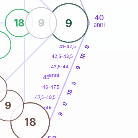
40
9
18
9
anni
9
41-42,5
9
18
42,5-43,5
43,5-44
9
anni
45
9
46-47,5
18
47,5-48,5
9
9
48,5-49
9
18