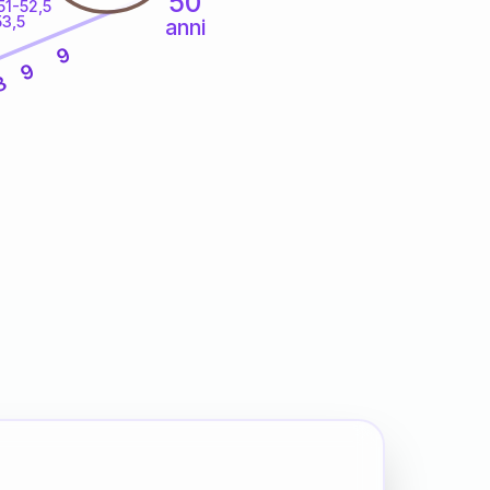
50
51-52,5
53,5
anni
9
9
8