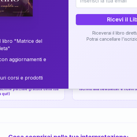
⚡
Consegna in 48 ore
Ricevi il Li
Scopri il Libro
Riceverai il libro diret
Potrai cancellare l'iscriz
📚
Guida completa
 libro "Matrice del
leta"
on aggiornamenti e
uri corsi e prodotti
📚
arziale gratuita
P.P.S.
zione parziale gratuita della tua
Iscriviti alla newsletter e ricevi
a qui!)
Cosa scoprirai nella tua interpretazione: