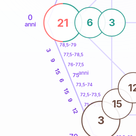
0
21
6
3
anni
78,5-79
3
77,5-78,5
9
76-77,5
15
anni
75
6
1
73,5-74
15
72,5-73,5
9
15
71-72,5
12
3