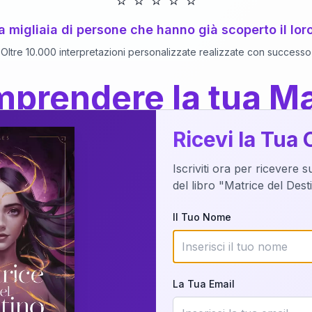
⭐
⭐
⭐
⭐
⭐
 a migliaia di persone che hanno già scoperto il lor
Oltre 10.000 interpretazioni personalizzate realizzate con successo
prendere la tua Ma
a del Libro
dettaglio?
Ricevi la Tua 
Iscriviti ora per ricevere 
o della tua Matrice del Destino attraverso una n
del libro "Matrice del Des
nalizzata o studiando attraverso il manuale com
Il Tuo Nome
Richiedi Interpretazione
La Tua Email
✨
Interpretazione personalizzata