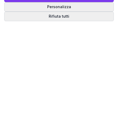
Personalizza
Rifiuta tutti
Matrice del Destino
Scopri il tuo percorso spirituale attraverso la