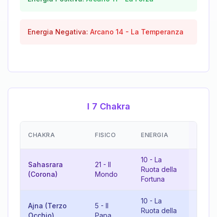
Energia Negativa:
Arcano
14
-
La Temperanza
I 7 Chakra
EMOZI
CHAKRA
FISICO
ENERGIA
(RISU
10
-
La
Sahasrara
21
-
Il
4
-
Ruota della
(Corona)
Mondo
L'Imp
Fortuna
10
-
La
Ajna (Terzo
5
-
Il
15
-
Il
Ruota della
Occhio)
Papa
Diavo