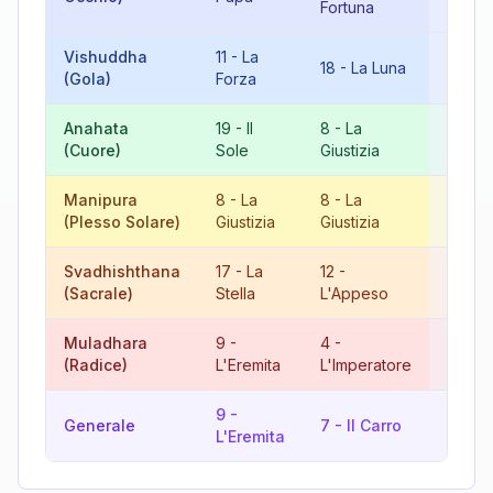
Fortuna
Vishuddha
11
-
La
18
-
La Luna
11
-
La
(Gola)
Forza
Anahata
19
-
Il
8
-
La
9
-
L'
(Cuore)
Sole
Giustizia
Manipura
8
-
La
8
-
La
16
-
L
(Plesso Solare)
Giustizia
Giustizia
Torre
Svadhishthana
17
-
La
12
-
11
-
La
(Sacrale)
Stella
L'Appeso
Muladhara
9
-
4
-
13
-
L
(Radice)
L'Eremita
L'Imperatore
Morte
9
-
16
-
L
Generale
7
-
Il Carro
L'Eremita
Torre