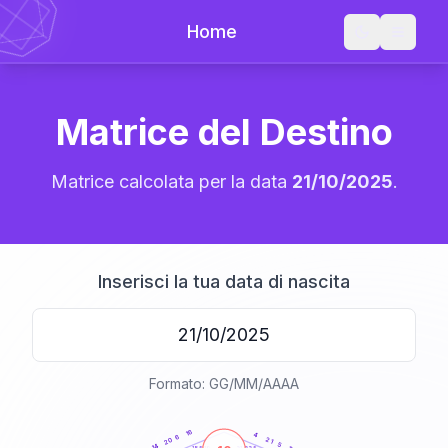
Home
Matrice del Destino
Matrice calcolata per la data
21/10/2025
.
Inserisci la tua data di nascita
Formato: GG/MM/AAAA
20
anni
16
4
6
21
20
5
14
21-22,5