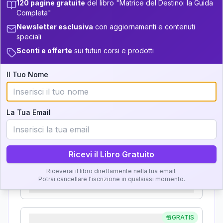
120 pagine gratuite
del libro "Matrice del Destino: la Guida
Analisi, Significato e
Completa"
34-36
+
3
14
14-16
Newsletter esclusiva
con aggiornamenti e contenuti
Interpretazione
36-37.5
speciali
+
6
20
16-17.5
Sconti e offerte
sui futuri corsi e prodotti
Clicca su ogni zona per leggere la definizione e
37.5-38.5
+
2
6
17.5-18.5
l'interpretazione!
Il Tuo Nome
38.5-39
+
4
16
18.5-19
GRATIS
Zona del Ritratto
La Tua Email
Importanza:
Ricevi il Libro Gratuito
Karma Genitore-Figlio
Riceverai il libro direttamente nella tua email.
Potrai cancellare l'iscrizione in qualsiasi momento.
Importanza:
GRATIS