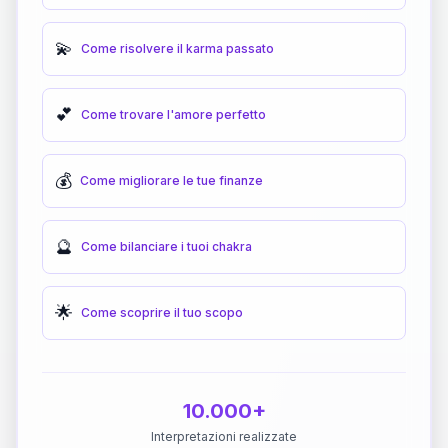
💫
Come risolvere il karma passato
💕
Come trovare l'amore perfetto
💰
Come migliorare le tue finanze
🔮
Come bilanciare i tuoi chakra
🌟
Come scoprire il tuo scopo
10.000+
Interpretazioni realizzate