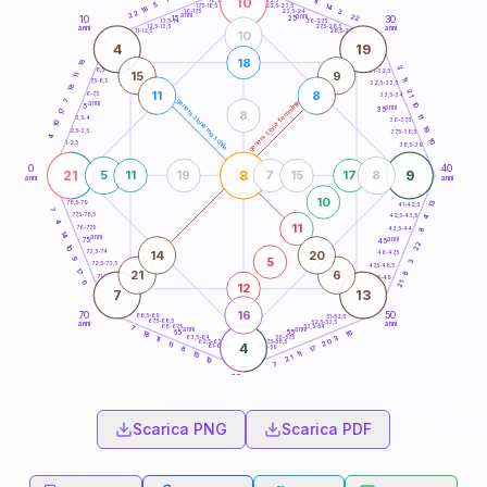
10
11
18,5-19
5
14
22,5-23,5
17,5-18,5
18
3
16-17,5
23,5-24
22
anni
anni
22
15
10
30
25
26-27,5
13,5-14
12,5-13,5
27,5-28,5
anni
anni
11-12,5
28,5-29
10
4
19
18
15
3
8,5-9
31-32,5
15
9
11
11
7,5-8,5
32,5-33,5
18
21
11
8
6-7,5
33,5-34
7
generazione maschile
generazione femminile
anni
10
5
anni
35
17
8
11
3,5-4
36-37,5
10
19
2,5-3,5
37,5-38,5
4
10
1-2,5
38,5-39
0
40
21
8
9
5
11
19
7
15
17
8
anni
anni
10
13
78,5-79
41-42,5
7
77,5-78,5
42,5-43,5
4
4
11
76-77,5
43,5-44
8
14
anni
anni
75
45
22
10
14
20
73,5-74
46-47,5
5
9
3
72,5-73,5
47,5-48,5
17
21
6
8
71-72,5
48,5-49
21
6
12
7
13
16
70
50
68,5-69
51-52,5
67,5-68,5
52,5-53,5
anni
anni
66-67,5
53,5-54
7
anni
anni
16
65
55
18
63,5-64
56-57,5
3
11
20
62,5-63,5
57,5-58,5
11
4
61-62,5
58,5-59
17
8
11
15
21
19
7
60
anni
Scarica PNG
Scarica PDF