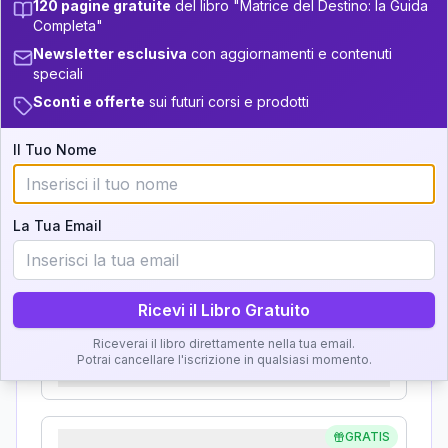
120 pagine gratuite
del libro "Matrice del Destino: la Guida
Analisi, Significato e
Completa"
+
2
6
14-16
34-36
Newsletter esclusiva
con aggiornamenti e contenuti
Interpretazione
+
5
13
speciali
16-17.5
36-37.5
Sconti e offerte
sui futuri corsi e prodotti
Clicca su ogni zona per leggere la definizione e
+
5
7
17.5-18.5
37.5-38.5
l'interpretazione!
Il Tuo Nome
+
3
8
18.5-19
38.5-39
GRATIS
Zona del Ritratto
La Tua Email
Importanza:
Ricevi il Libro Gratuito
Karma Genitore-Figlio
Riceverai il libro direttamente nella tua email.
Potrai cancellare l'iscrizione in qualsiasi momento.
Importanza:
GRATIS