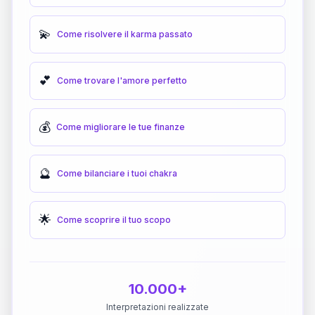
💫
Come risolvere il karma passato
💕
Come trovare l'amore perfetto
💰
Come migliorare le tue finanze
🔮
Come bilanciare i tuoi chakra
🌟
Come scoprire il tuo scopo
10.000+
Interpretazioni realizzate