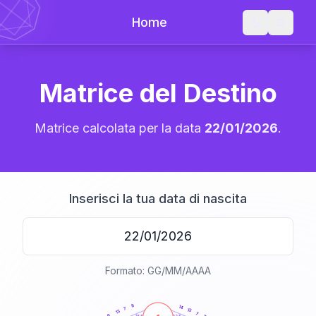
Home
Matrice del Destino
Matrice calcolata per la data
22/01/2026
.
Inserisci la tua data di nascita
Formato: GG/MM/AAAA
20
anni
8
14
7
13
13
7
6
21-22,5