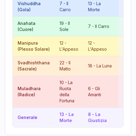
Vishuddha
7
-
Il
13
-
La
20
-
Il
(Gola)
Carro
Morte
Giudi
Anahata
19
-
Il
8
-
La
7
-
Il Carro
(Cuore)
Sole
Giusti
Manipura
12
-
12
-
6
-
Gl
(Plesso Solare)
L'Appeso
L'Appeso
Amant
Svadhishthana
22
-
Il
4
-
18
-
La Luna
(Sacrale)
Matto
L'Imp
10
-
La
Muladhara
Ruota
6
-
Gli
16
-
L
(Radice)
della
Amanti
Torre
Fortuna
13
-
La
8
-
La
12
-
Generale
Morte
Giustizia
L'App