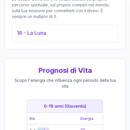
percorso spirituale, sul proprio compito nel mondo,
sulla tua missione per connetterti con il divino. È
sempre un multiplo di 3.
18
-
La Luna
Prognosi di Vita
Scopri l'energia che influenza ogni periodo della tua
vita
0-19 anni (Gioventù)
19-39 
Età
Energia
Età
22