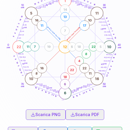
1
12
18,5-19
17
17
22,5-23,5
17,5-18,5
11
5
16-17,5
23,5-24
16
anni
anni
16
15
10
30
25
26-27,5
13,5-14
12,5-13,5
27,5-28,5
anni
anni
11-12,5
28,5-29
14
5
11
13
19
16
8,5-9
31-32,5
16
10
14
5
7,5-8,5
32,5-33,5
5
8
11
17
6-7,5
33,5-34
9
generazione maschile
generazione femminile
anni
21
5
anni
35
13
7
7
3,5-4
36-37,5
4
4
2,5-3,5
37,5-38,5
8
14
1-2,5
38,5-39
0
40
22
12
10
11
7
19
6
18
22
5
anni
anni
8
10
78,5-79
41-42,5
4
18
77,5-78,5
42,5-43,5
9
4
76-77,5
43,5-44
8
14
anni
anni
75
45
5
8
16
22
73,5-74
46-47,5
22
20
14
72,5-73,5
47,5-48,5
15
8
11
6
71-72,5
48,5-49
22
7
18
10
16
6
70
50
68,5-69
51-52,5
67,5-68,5
52,5-53,5
anni
anni
66-67,5
53,5-54
18
anni
anni
65
55
9
8
63,5-64
56-57,5
11
6
62,5-63,5
57,5-58,5
6
16
6
22
61-62,5
58,5-59
11
5
22
10
10
16
60
anni
Scarica PNG
Scarica PDF