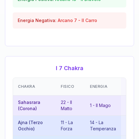
Energia Negativa:
Arcano
7
-
Il Carro
I 7 Chakra
EMOZI
CHAKRA
FISICO
ENERGIA
(RISU
Sahasrara
22
-
Il
1
-
Il Mago
5
-
Il
(Corona)
Matto
Ajna (Terzo
11
-
La
14
-
La
7
-
Il
Occhio)
Forza
Temperanza