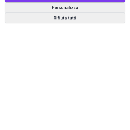
Personalizza
Rifiuta tutti
Matrice del Destino
Scopri il tuo percorso spirituale attraverso la